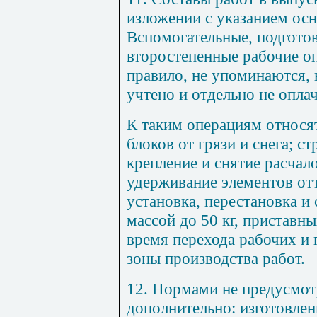
изложении с у
к
аза
н
ием
ос
Вс
п
омогательные, подгото
второсте
п
е
нн
ые рабо
ч
ие о
п
равило, не упо
м
инаютс
я
,
учтено
и
отдельно не о
п
ла
К та
ки
м о
п
ерац
и
ям относя
блоко
в
от гр
я
зи
и
снега; ст
кре
п
ле
н
ие и с
н
ятие расч
а
л
удерживан
и
е элементов о
устано
в
ка,
п
ер
е
становка и 
массой до
50
кг,
п
риставны
в
ремя
п
ерехода р
а
бочих и
зоны
п
ро
и
зво
д
ства работ.
12
. Нормами не
п
редусмот
до
п
ол
ни
тель
н
о: изг
отов
ле
н