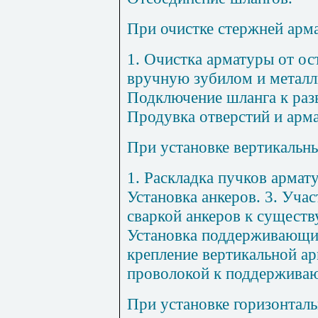
При очис
тке
стер
жне
й а
рм
1
. Очистка арматуры от ос
вручную зубилом и металл
Подключение шланга к раз
Продувка отверстий и арм
П
ри
уст
ановке
вертикал
ьн
1
. Раскладка пучков арма
Установка анкеров.
3
. Уча
сваркой а
н
керов к сущест
Установка поддерживающи
крепление вертикальной а
п
роволокой к поддержива
При у
стано
вке гориз
онт
ал