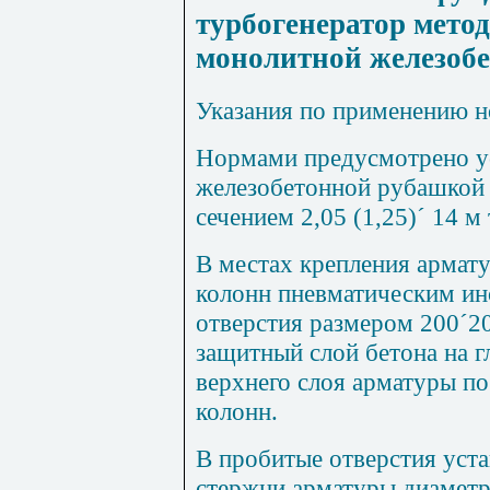
турбогенератор мето
монолитной железоб
Указания по применению 
Н
орм
а
ми
п
редусмотрено у
желе
з
обетонн
о
й рубашко
й
сечением
2
,
05
(
1
,
25
)
´
14 м
В местах кре
п
ления армат
колон
н
п
невматическим ин
отверстия ра
з
мером
200
´
2
защитный слой бетона на г
верхнего слоя арматуры
п
о
колонн.
В пробитые отверстия уста
стержни
а
р
мат
ур
ы
д
и
амет