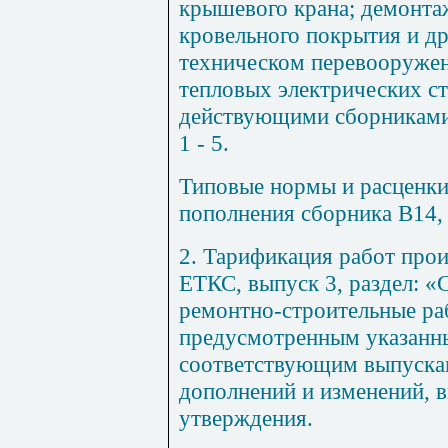
кр
ышев
ого крана; демонта
кровельного покрытия и д
техническом перевооружен
тепловых электрических с
действующими сборникам
1 - 5
.
Типовые нормы и расценк
пополнения сборн
и
ка В
14
,
2
. Тарификация рабо
т
прои
ЕТК
С
, выпус
к 3,
раздел: «
ремонтно-строительные ра
предусмотренным указа
н
н
соответствующим вы
п
уска
дополнен
и
й и изменений, 
утверждения.