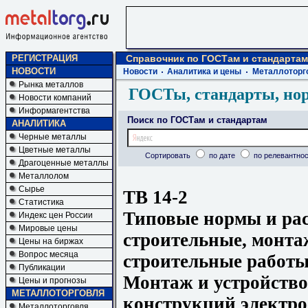
РЕГИСТРАЦИЯ
Справочник по ГОСТам и стандартам
НОВОСТИ
Новости
Аналитика и цены
Металлоторг
Рынка металлов
ГОСТы, стандарты, но
Новости компаний
Информагентства
Поиск по ГОСТам и стандартам
АНАЛИТИКА
Черные металлы
Цветные металлы
Сортировать
по дате
по релевантнос
Драгоценные металлы
Металлолом
Сырье
ТВ 14-2
Статистика
Типовые нормы и ра
Индекс цен России
Мировые цены
строительные, монта
Цены на биржах
Вопрос месяца
строительные работы
Публикации
Монтаж и устройство
Цены и прогнозы
МЕТАЛЛОТОРГОВЛЯ
конструкций электро
Металлоторговля