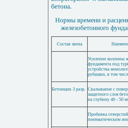
бетона.
Нормы
в
ремени и расценк
железобетонного фунда
Состав звена
Наимен
Усиление колонны 
фундамента под тур
устро
й
ства монолит
рубашки, в том числ
Бетонщик
3
разр.
Ска
л
ывани
е
с повер
защитного слоя бет
на глубину
40
-
50
м
П
робивка отверсти
п
невматическ
и
м ин