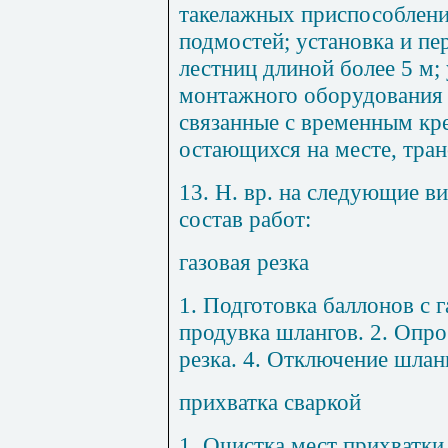
такелажных приспособле
н
по
д
мос
т
ей; уста
н
овка
и
п
е
л
е
стниц длиной более
5
м; 
монтажного оборудо
в
ани
я
с
в
я
з
анные с времен
н
ы
м
кр
остающих
с
я на месте,
т
ра
н
13
. Н. вр. на
с
ле
дующи
е в
состав работ:
газовая
рез
к
а
1
.
П
одготовка баллонов с г
про
дувк
а
ш
лангов.
2
. О
п
ро
ре
з
ка.
4
. Откл
ю
чени
е
шл
а
н
прихватка
с
в
аркой
1
. Оч
и
стка мест прихва
тк
и