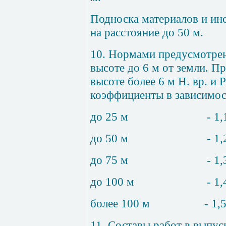
П
односка матер
и
алов и и
н
на рассто
я
ние до
50
м.
10
. Нормам
и
предусмотре
в
ысоте до 6 м от земли. Пр
высоте более
6
м Н. вр. и
Р
коэффиц
и
енты в зав
и
симос
до
25 м
-
1
,
до
50 м
- 1
,
до
75 м
-
1
,
до
100 м
- 1
,
более
100 м
- 1
,
11
. Соста
в
ы работ в вы
п
ус