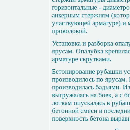
горизонтальные - диаметр
анкерным стержням (котор
уч
а
ствующе
й
арматуре) и 
п
роволо
к
о
й
.
Установка и разборка опа
ярусам. Опалубка кре
п
ил
а
арматуре скрутками.
Бетонирован
и
е рубашки у
п
роизводилось по ярусам.
прои
з
водилась бадьями. Из
выгружалась на боек, а с б
лоткам о
п
ускалась в руба
бетонной
с
меси в
п
оследн
п
оверхность бетона вырав