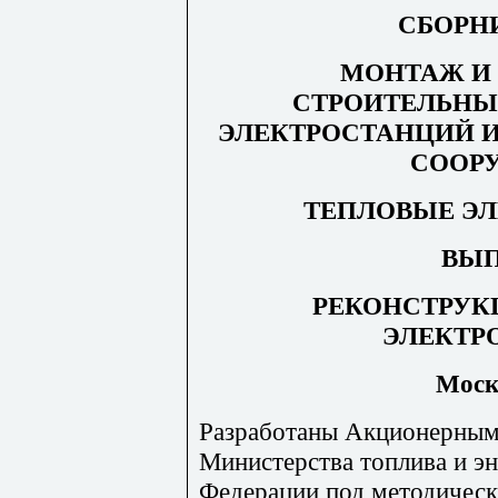
СБОРН
МОНТАЖ И
СТРОИТЕЛЬНЫ
ЭЛЕКТРОСТАНЦИЙ 
СООР
ТЕПЛОВЫЕ Э
ВЫ
РЕКОНСТРУК
ЭЛЕКТР
Мос
Разработа
н
ы Акционерным
Ми
н
истерства топлива и э
н
Федерации под методичес