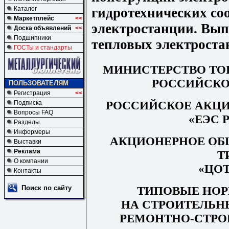
гидротехнических со
Каталог
Маркетплейс
<<
электростанции. Вып
Доска объявлений
<<
Подшипники
тепловых электрост
ГОСТы и стандарты
МИНИСТЕРСТВО ТО
РОССИЙСКО
ПОЛЬЗОВАТЕЛЯМ
Регистрация
<<
РОСС
И
ЙСКОЕ АКЦ
Подписка
Вопросы FAQ
«ЕЭС 
Разделы
Информеры
АКЦИОНЕРНОЕ ОБ
Выставки
Реклама
Т
О компании
«
ЦОТ
Контакты
ТИПОВЫЕ НОР
Поиск по сайту
НА СТРОИТЕЛЬН
РЕМО
Н
Т
Н
О-СТР