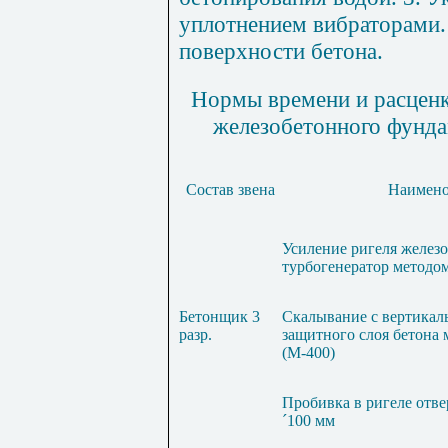
уплотнением вибраторами
поверхности бетона.
Нормы времени и расцен
желе
з
обетонного фунда
Состав звена
Наимено
Усиление р
и
геля желез
турбогенератор методо
Бето
н
щик 3
Скалыва
н
ие с вертикал
р
азр.
з
ащитного сло
я
бетона 
(
М-400
)
Пробивка в ригеле отве
´
100
мм