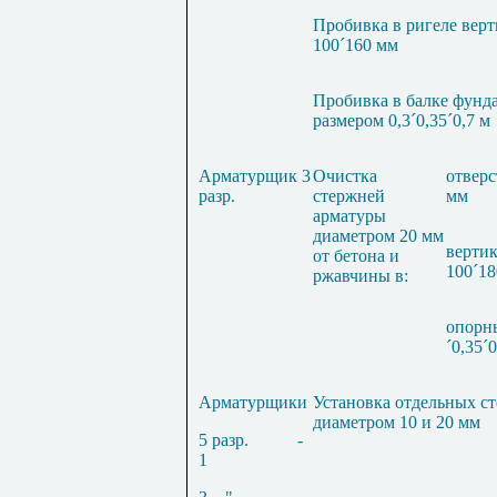
Пробивка в ригеле вер
100
´
160
мм
П
робивка
в
балке фунда
размером
0,3
´
0,35
´
0,7
м
Ар
м
ат
у
р
щик 3
Очистка
отверс
разр
.
стержней
мм
арматуры
д
и
аметром
20
мм
верти
от бетона и
100
´
1
ржавчины в:
опорн
´
0,35
´
0
Арматурщики
Установка отдельн
ых
ст
диаметром
10
и
20
мм
5
разр.
-
1