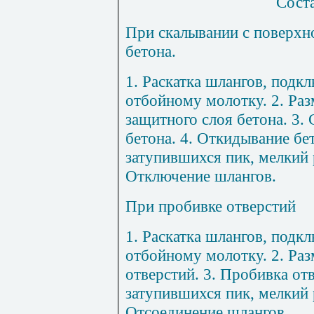
Сост
П
ри
ска
лыв
ани
и с
по
вер
хн
бет
она
.
1
.
Раск
а
тка шлангов,
п
од
к
л
отбой
ному молотку.
2
. Ра
защитного слоя бето
н
а.
3
.
бетона.
4.
Откидыван
и
е бе
з
а
ту
п
ившихся пик
, м
елкий
Отключение шлангов.
При проби
в
ке отверсти
й
1
.
Раскатка шлангов,
п
одкл
отбойному молотку.
2
. Ра
отверстий.
3
. Пробивка от
зату
п
ив
ш
ихся пик, мелкий
Отсоединение шлангов.