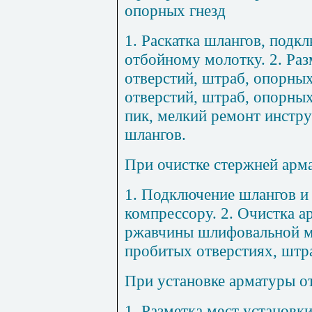
опорны
х
гне
зд
1
.
Раскатка шлангов,
п
одкл
отбойному молотку.
2
. Ра
отверсти
й, ш
тра
б,
о
п
орных
отверстий, штраб, опорных
пик, мелкий ремонт инстр
ш
лангов.
Пр
и
оч
истк
е стер
жне
й арм
1
.
Подключение шлангов и
компрессору.
2
. Очистка а
ржавчины
ш
лифовально
й
п
робитых отверстиях
, ш
тр
При уст
ановке
арматуры
о
1
.
Ра
з
метка мест установк