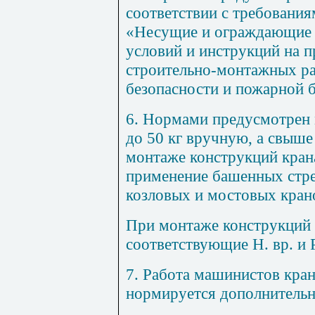
соответстви
и
с тр
е
бовани
«
Н
есущие и ограждающие 
условий и инструкций на п
строительно-монтажных ра
бе
з
опасности и
п
ожарной 
6
. Нормами предусмотрен
до
50
кг вручную, а свыш
монтаже конструкций кра
применение башенных стре
козловых и мостовых кран
П
ри монтаже конструкций
соответствующие
Н. вр.
и 
7
. Работа машинистов кра
нормируется дополнительн