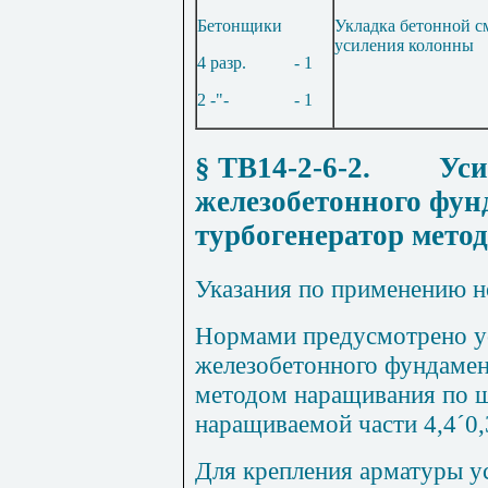
Бетонщи
к
и
Укладка бетонной с
усиления колонны
4
разр.
- 1
2 -"-
- 1
§ ТВ14-2-6-2
.
Уси
железобетонного фун
турбогенератор мето
Указан
и
я по применению 
Нормами предусмотрено у
железобетонного фундамен
методом наращивания по 
наращиваемой части
4
,
4
´
0
,
Д
л
я кре
п
ления арматуры у