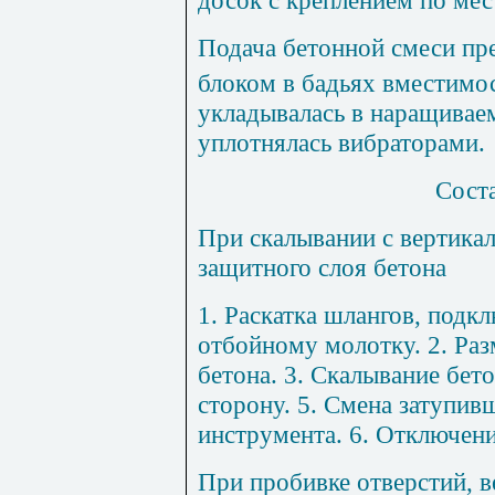
досок с кр
еп
ле
н
ием по мес
П
одача бетонно
й
смес
и
пр
бл
о
ком в бадьях вместимо
укладывалась в наращивае
упл
о
тн
я
лась вибраторами.
Сост
П
ри
скалывании с верти
ка
за
щ
и
тно
го сло
я бетона
1
.
Раскатка шлангов, подкл
о
тбойному молотку.
2
. Ра
з
бетона.
3
. Скалыва
н
ие бето
сторону.
5
. Смена з
а
тупивш
инструмента.
6
. Отключени
П
ри
пр
обивке отверс
тий
, 