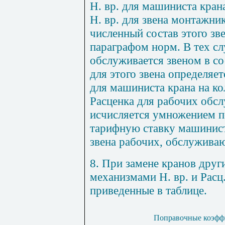
Н. вр. для маш
и
ниста кран
Н. вр. для звена монтажни
численный состав эт
о
го зв
п
араграфом норм. В тех сл
обслуживается звеном в с
для этого звена определяе
для маш
и
ниста крана на ко
Расценка для рабочих обс
исчисляется умножением
п
тарифную ставку машинист
звена рабочих, обслужива
8
. При замене кранов дру
механизмами Н. вр. и Расц
приведенные в таблице.
П
оправоч
ны
е коэфф