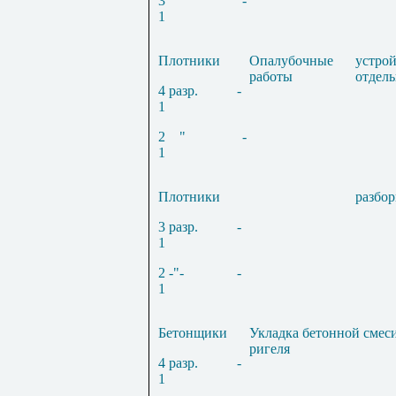
3
"
-
1
Плотники
Опа
лубоч
н
ые
устрой
работы
отдел
4
разр.
-
1
2
"
-
1
Плотн
и
ки
разбор
3
разр.
-
1
2 -"-
-
1
Бетонщи
к
и
У
к
ладка бетонной смес
ригел
я
4
разр.
-
1