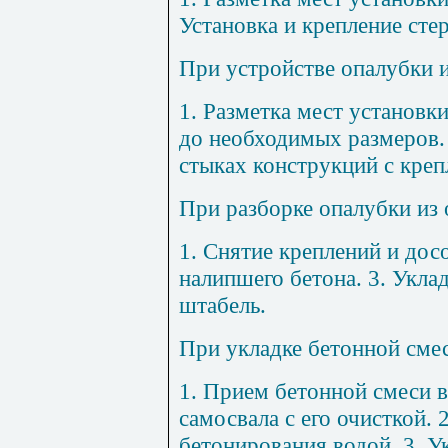
Установка и крепление сте
При устройстве опалубки 
1
.
Разметка мест установки
до необходимых размеров
стыках конструкций с креп
При разборке опалубки из 
1
.
Снятие кре
п
лений и дос
нали
п
шего бетона.
3
. Укла
штабель.
При у
к
ладке бетонной сме
1
. Прием бетонной смеси в
самосвала с его оч
и
сткой.
бетонирования водой.
3
. У