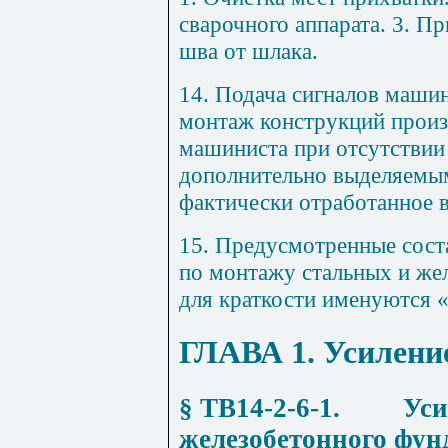
свароч
ног
о ап
па
рата.
3
. Пр
ш
ва от шлака
.
14
. Подача сигналов машин
монтаж ко
н
струкций произ
машиниста при отсутств
ии
до
п
олнительно выделяемым
фактически отработанное 
15
. Пре
д
усмотренны
е
сост
по монтажу ста
л
ьных и же
для краткост
и
и
м
е
н
у
ю
тся 
ГЛАВА 1
. Усилен
§ ТВ14-2-6-1
.
Уси
железобетонного фун