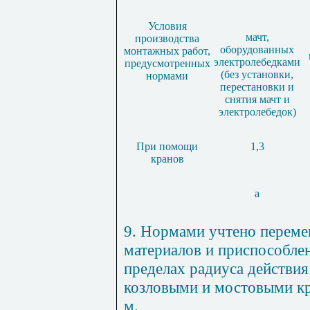
Услов
и
я
мачт
,
пр
оиз
в
од
ст
в
а
о
борудо
в
а
н
н
ы
х
монта
ж
ных работ,
электролеб
е
дкам
и
п
редусмотре
н
ных
(бе
з
установк
и,
норма
м
и
п
ере
с
тановки и
с
няти
я мачт и
электролебедо
к
)
П
ри помощ
и
1
,
3
к
р
анов
а
9
. Нормами учтено переме
матер
и
ало
в
и п
р
и
с
п
особле
пределах рад
и
уса дейст
ви
я
ко
з
ло
в
ым
и
и мостовыми к
м.