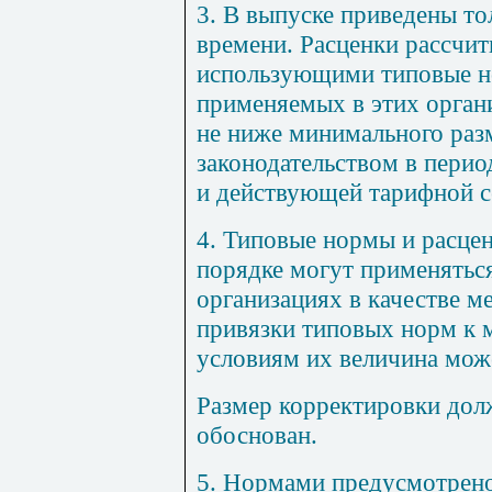
3
. В выпуске приведены т
времени. Расценки рассчи
использующими типовые н
применяемых в этих орган
не ниже минимального раз
законодательством в пери
и действующей тарифной с
4
. Типовые нормы и расцен
порядке могут применятьс
организациях в качестве 
привязки типовых норм к
условиям их величина мож
Ра
з
мер корректировки
д
ол
обоснован.
5
. Н
ормами предусмотрен