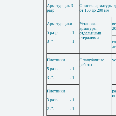
А
рматурщик
3
Очистка арматуры 
раз
р.
от
150
до
200
мм
Арматурщики
Установка
в
арматуры
2
5
разр.
- 1
отдель
н
ыми
стержнями
3 -"-
- 1
г
д
Плотники
Опалубочные
у
работы
5
разр.
- 1
3 -"-
- 1
Плотн
и
ки
р
о
3
разр.
- 1
2 -"-
- 1