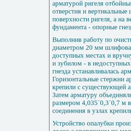
арматурой ригеля отбойны
отверстия и вертикальные 
поверхност
и
ригеля, а на 
фундамента - опорн
ы
е гнез
Выполнив работу по очис
диаметром
20
мм шл
и
фова
доступных местах и вруч
и
з
убилом - в недоступных,
гнезда устанавливалась ар
Горизонтальные стержни 
к
репили с существующей 
Затем арматуру объединял
ра
з
мером
4
,
035
´
0
,
3
´
0
,
7
м в
соединения в у
з
лах крепил
Устройство о
п
алубки
п
рои