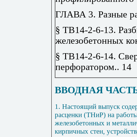
ГЛАВА 3. Разные р
§ ТВ14-2-6-13. Раз
железобетонных ко
§ ТВ14-2-6-14. Све
перфоратором
..
14
ВВОДНАЯ ЧАСТ
1
. Настоящий выпуск соде
расценки (
ТН
иР) на работ
желе
з
обетонных и металли
кирпичных стен, устро
й
ст