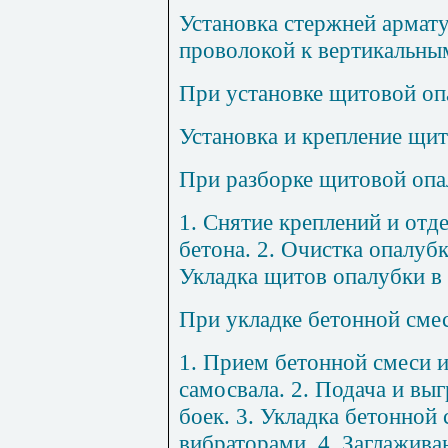
Установка стержней армату
п
роволокой к верт
и
кальны
При уст
ановке щ
итовой оп
Установка и креплен
и
е щит
При разборке щитовой
опа
1
. Снятие креплени
й
и отде
бето
н
а.
2
. Оч
и
стка опалубк
Укладка щ
и
тов опалубки в
П
ри
укл
адке бет
онно
й сме
1
.
П
рием бето
н
ной смеси и
самосвала.
2
.
П
одача
и
выг
боек.
3
. Укладка бетонной 
вибраторами.
4
. Заглажива