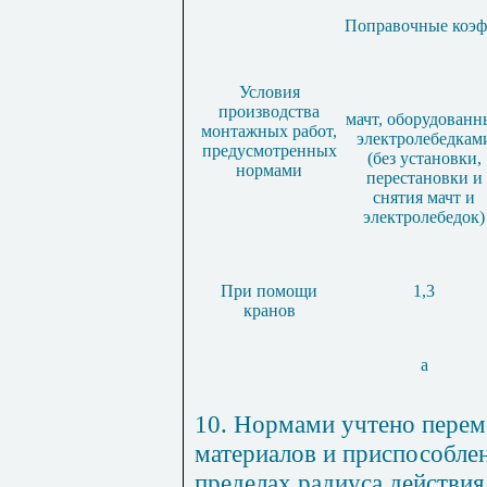
Поправочные коэф
Условия
производства
мачт, оборудованн
монтажных работ,
электролебедкам
предусмотренных
(без установки,
нормами
перестановки и
снятия мачт и
электролебедок)
При помощи
1,3
кранов
а
10
. Нормами учтено перем
материалов и приспособле
пределах радиуса действия