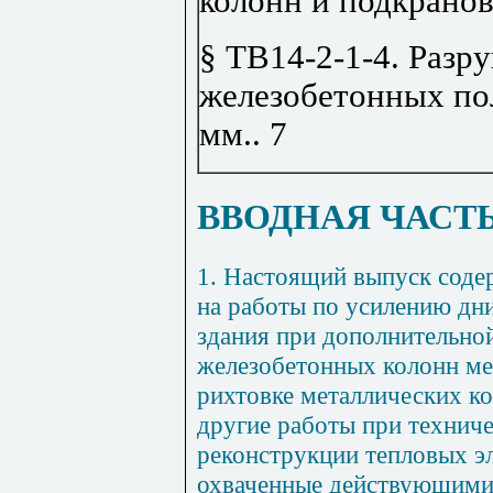
колонн и подкрано
§ ТВ14-2-1-4. Раз
железобетонных по
мм
..
7
ВВОДНАЯ ЧАСТ
1
. Настоящий выпуск сод
на работы по усилению дни
здания при дополнительно
железобетонных колонн ме
рихтовке металлических к
другие работы при технич
реконструкции тепловых эл
охваченные действующими