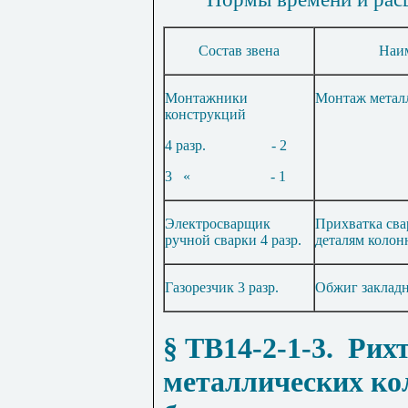
Состав звена
Наим
Монтажники
Монтаж метал
конструкций
4 разр.
- 2
3
«
- 1
Электросварщик
Прихватка сва
ручной сварки 4 разр.
деталям колон
Газорезчик 3 разр.
Обжиг закладн
§ ТВ14-2-1-3
.
Рих
металлических ко