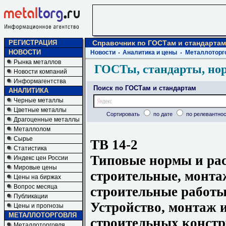
РЕГИСТРАЦИЯ
Справочник по ГОСТам и стандартам
НОВОСТИ
Новости
Аналитика и цены
Металлоторг
Рынка металлов
ГОСТы, стандарты, но
Новости компаний
Информагентства
Поиск по ГОСТам и стандартам
АНАЛИТИКА
Черные металлы
Цветные металлы
Сортировать
по дате
по релевантнос
Драгоценные металлы
Металлолом
Сырье
ТВ 14-2
Статистика
Типовые нормы и ра
Индекс цен России
Мировые цены
строительные, монта
Цены на биржах
Вопрос месяца
строительные работы
Публикации
Устройство, монтаж 
Цены и прогнозы
МЕТАЛЛОТОРГОВЛЯ
строительных конст
Металлоторговля