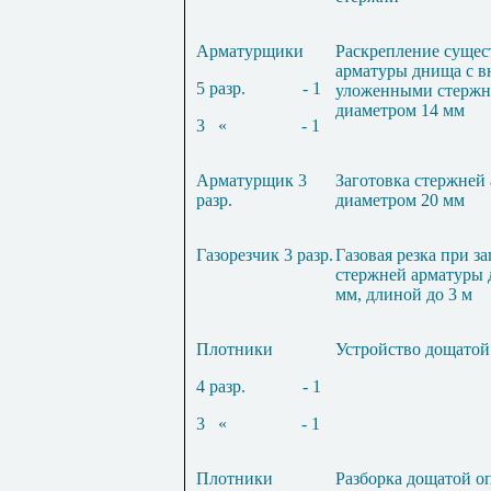
Арматурщики
Раскрепление суще
арматуры днища с в
5 разр.
- 1
уложенными стержн
диаметром 14 мм
3
«
- 1
Арматурщик 3
Заготовка стержней
разр.
диаметром 20 мм
Газорезчик 3 разр.
Газовая резка при з
стержней арматуры 
мм, длиной до 3 м
Плотники
Устройство дощатой
4 разр.
- 1
3
«
- 1
Плотники
Разборка дощатой о