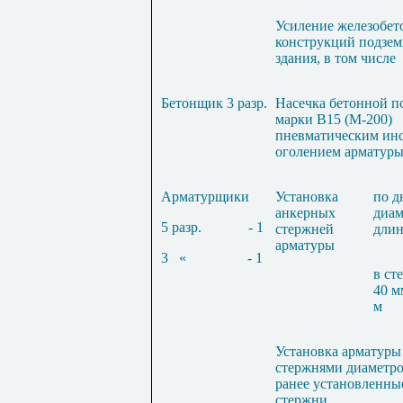
Усиление железобе
конструкций подзем
здания, в том числе
Бетонщик 3 разр.
Насечка бетонной п
марки В15 (М-200)
пневматическим ин
оголением арматур
Арматурщики
Установка
по 
анкерных
диам
5 разр.
- 1
стержней
длин
арматуры
3
«
- 1
в ст
40 м
м
Установка арматуры
стержнями диаметро
ранее установленны
стержни