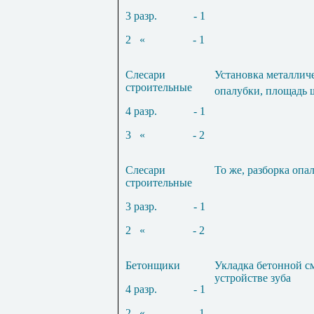
3 разр.
- 1
2
«
- 1
Слесари
Установка металлич
строительные
опалубки, площадь 
4 разр.
- 1
3
«
- 2
Слесари
То же, разборка опа
строительные
3 разр.
- 1
2
«
- 2
Бетонщики
Укладка бетонной с
устройстве зуба
4 разр.
- 1
2
«
- 1