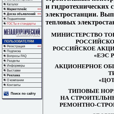
и гидротехнических 
Каталог
Маркетплейс
<<
электростанции. Вып
Доска объявлений
<<
Подшипники
тепловых электрост
ГОСТы и стандарты
МИНИСТЕРСТВО ТО
РОССИЙСКО
ПОЛЬЗОВАТЕЛЯМ
Регистрация
<<
РОССИЙСКОЕ АКЦ
Подписка
«ЕЭС 
Вопросы FAQ
Разделы
АКЦИОНЕРНОЕ ОБ
Информеры
Выставки
Т
Реклама
«ЦОТ
О компании
Контакты
ТИПОВЫЕ НОР
Поиск по сайту
НА СТРОИТЕЛЬН
РЕМОНТНО-СТРО