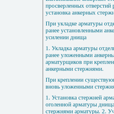
просверленных отверстий 
установка анкерных стержн
При укладке арматуры от
ранее установленными ан
усилении днища
1
. Укладка арматуры отде
ранее уложенными анкерны
арматурщиков при креплен
анкерными стержнями.
При креплении существующ
вновь уложенными стержн
1
. Установка стержней арм
оголенной арматуры днища
стержнями арматуры. 2. У