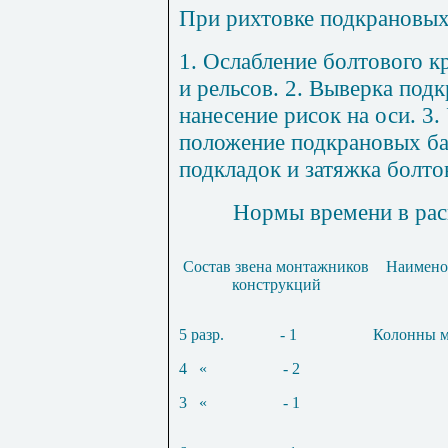
При рихтовке подкрановых
1
. Ослабление болтового 
и рельсов. 2. Выверка под
нанесение рисок на оси. 3.
положение подкрановых бал
подкладок и затяжка болто
Нормы времени в рас
Состав звена монтажников
Наимено
конструкций
5 разр.
- 1
Колонны ма
4
«
- 2
3
«
- 1