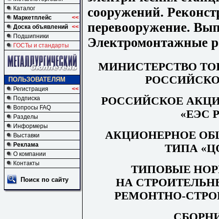
сооружений. Реконст
Каталог
Маркетплейс
<<
перевооружение. Вып
Доска объявлений
<<
Подшипники
Электромонтажные 
ГОСТы и стандарты
МИНИСТЕРСТВО ТО
РОССИЙСКО
ПОЛЬЗОВАТЕЛЯМ
Регистрация
<<
РОССИЙСКОЕ АКЦ
Подписка
Вопросы FAQ
«ЕЭС 
Разделы
Информеры
АКЦИОНЕРНОЕ ОБ
Выставки
Реклама
ТИПА «Ц
О компании
Контакты
ТИПОВЫЕ НОР
НА СТРОИТЕЛЬН
Поиск по сайту
РЕМОНТНО-СТРО
СБОРНИ