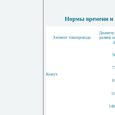
Нормы времени и р
Диаметр 
Элемент токопровода
размер ш
д
5
7
Кожух
9
11
140