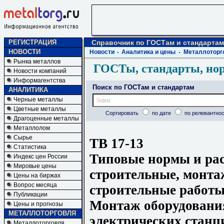
РЕГИСТРАЦИЯ
Справочник по ГОСТам и стандартам
НОВОСТИ
Новости
Аналитика и цены
Металлоторг
Рынка металлов
ГОСТы, стандарты, но
Новости компаний
Информагентства
Поиск по ГОСТам и стандартам
АНАЛИТИКА
Черные металлы
Цветные металлы
Сортировать
по дате
по релевантнос
Драгоценные металлы
Металлолом
Сырье
ТВ 17-13
Статистика
Типовые нормы и ра
Индекс цен России
Мировые цены
строительные, монта
Цены на биржах
Вопрос месяца
строительные работы
Публикации
Монтаж оборудования
Цены и прогнозы
МЕТАЛЛОТОРГОВЛЯ
электрических станц
Металлоторговля