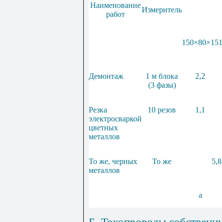
Наименование
Измеритель
работ
150
×
80
×
15
Демонтаж
1 м блока
2,2
(3 фазы)
Резка
10 резов
1,1
электросваркой
цветных
металлов
То же, черных
То же
5,8
металлов
а