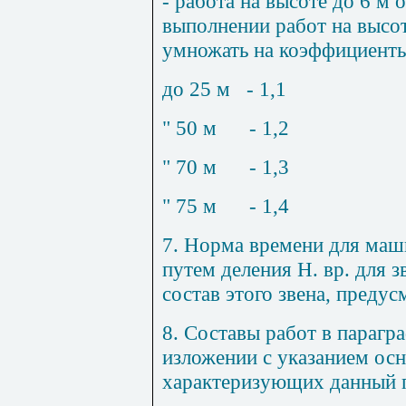
- работа на высоте до 6 м 
выполнении работ на высот
умножать на коэффициенты
до 25 м
- 1,1
" 50 м
- 1,2
" 70 м
- 1,3
" 75 м
- 1,4
7
. Норма времени для маш
путем деления Н. вр. для 
состав этого звена, преду
8
. Составы работ в парагр
изложении с указанием ос
характеризующих данный 