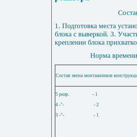
Соста
1
. Подготовка места устано
блока с выверкой. 3. Учас
креплении блока прихватко
Норма времени 
Состав звена монтажников конструкц
5 разр.
- 1
4 -"-
- 2
3 -"-
- 1