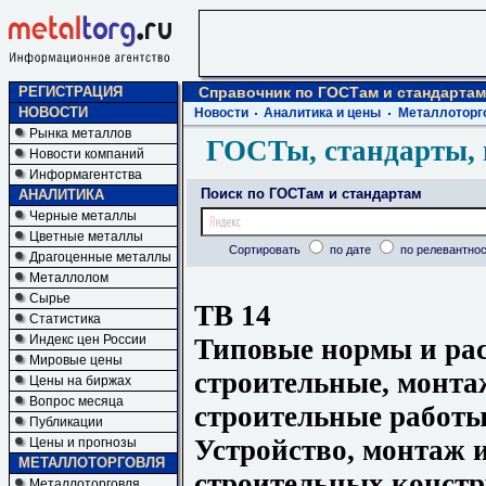
РЕГИСТРАЦИЯ
Справочник по ГОСТам и стандартам
НОВОСТИ
Новости
Аналитика и цены
Металлоторг
Рынка металлов
ГОСТы, стандарты, 
Новости компаний
Информагентства
Поиск по ГОСТам и стандартам
АНАЛИТИКА
Черные металлы
Цветные металлы
Сортировать
по дате
по релевантнос
Драгоценные металлы
Металлолом
Сырье
ТВ 14
Статистика
Индекс цен России
Типовые нормы и ра
Мировые цены
строительные, монта
Цены на биржах
Вопрос месяца
строительные работы
Публикации
Устройство, монтаж 
Цены и прогнозы
МЕТАЛЛОТОРГОВЛЯ
строительных конст
Металлоторговля