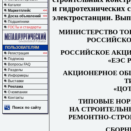
Каталог
и гидротехнических 
Маркетплейс
<<
электростанции. Вып
Доска объявлений
<<
Подшипники
ГОСТы и стандарты
МИНИСТЕРСТВО ТО
РОССИЙСКО
ПОЛЬЗОВАТЕЛЯМ
РОССИЙСКОЕ АКЦ
Регистрация
<<
«ЕЭС 
Подписка
Вопросы FAQ
Разделы
АКЦИОНЕРНОЕ ОБ
Информеры
Т
Выставки
Реклама
«ЦОТ
О компании
Контакты
ТИПОВЫЕ НОР
НА СТРОИТЕЛЬН
Поиск по сайту
РЕМОНТНО-СТРО
СБОРНИ