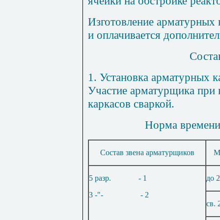
ячейки на обстройке реакт
Изготовление арматурных 
и оплачивается дополнител
Соста
1
. Установка арматурных ка
Участие арматурщика при 
каркасов сваркой.
Норма времени 
Состав звена арматурщиков
М
5 разр.
- 1
до 2
3 -"-
- 2
св. 