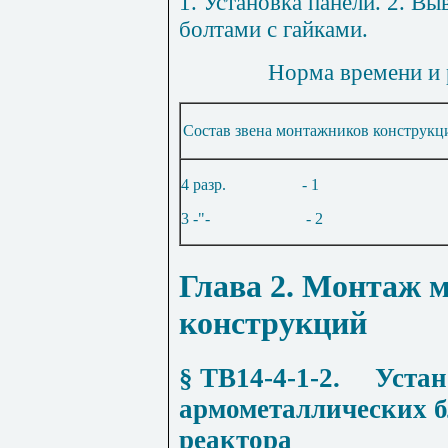
1
. Установка панели. 2. Вы
болтами с гайками.
Норма времени и 
Состав звена монтажников конструкц
4 разр.
- 1
3 -"-
- 2
Глава 2
. Монтаж 
конструкций
§ ТВ14-4-1-2
.
Устан
армометаллических б
реактора