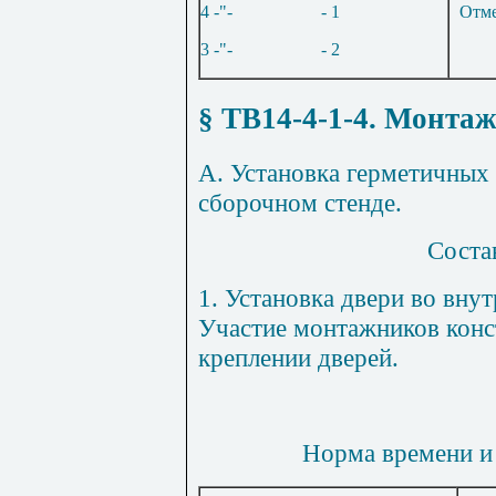
4 -"-
- 1
Отме
3 -"-
- 2
§ ТВ14-4-1-4
. Монтаж
А. Установка герметичных 
сборочном стенде.
Соста
1
. Установка двери во внут
Участие монтажников конс
креплении дверей.
Норма времени и 