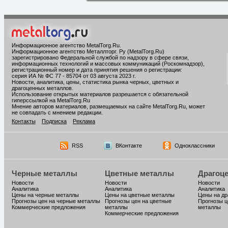
Информационное агентство MetalTorg.Ru
.
Информационное агентство Металлторг. Ру (MetalTorg.Ru)
зарегистрировано Федеральной службой по надзору в сфере связи,
информационных технологий и массовых коммуникаций (Роскомнадзор),
регистрационный номер и дата принятия решения о регистрации:
серия ИА № ФС 77 - 85704 от 03 августа 2023 г.
Новости, аналитика, цены, статистика рынка черных, цветных и
драгоценных металлов.
Использование открытых материалов разрешается с обязательной
гиперссылкой на MetalTorg.Ru
Мнение авторов материалов, размещаемых на сайте MetalTorg.Ru, может
не совпадать с мнением редакции.
Контакты
Подписка
Реклама
RSS
ВКонтакте
Одноклассники
Черные металлы
Цветные металлы
Драгоц
Новости
Новости
Новости
Аналитика
Аналитика
Аналитика
Цены на черные металлы
Цены на цветные металлы
Цены на д
Прогнозы цен на черные металлы
Прогнозы цен на цветные
Прогнозы ц
Коммерческие предложения
металлы
металлы
Коммерческие предложения