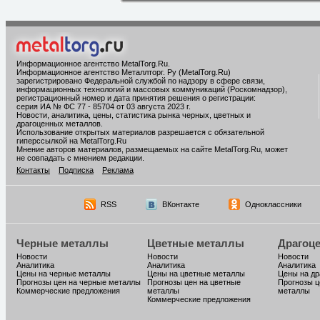
Информационное агентство MetalTorg.Ru
.
Информационное агентство Металлторг. Ру (MetalTorg.Ru)
зарегистрировано Федеральной службой по надзору в сфере связи,
информационных технологий и массовых коммуникаций (Роскомнадзор),
регистрационный номер и дата принятия решения о регистрации:
серия ИА № ФС 77 - 85704 от 03 августа 2023 г.
Новости, аналитика, цены, статистика рынка черных, цветных и
драгоценных металлов.
Использование открытых материалов разрешается с обязательной
гиперссылкой на MetalTorg.Ru
Мнение авторов материалов, размещаемых на сайте MetalTorg.Ru, может
не совпадать с мнением редакции.
Контакты
Подписка
Реклама
RSS
ВКонтакте
Одноклассники
Черные металлы
Цветные металлы
Драгоц
Новости
Новости
Новости
Аналитика
Аналитика
Аналитика
Цены на черные металлы
Цены на цветные металлы
Цены на д
Прогнозы цен на черные металлы
Прогнозы цен на цветные
Прогнозы ц
Коммерческие предложения
металлы
металлы
Коммерческие предложения