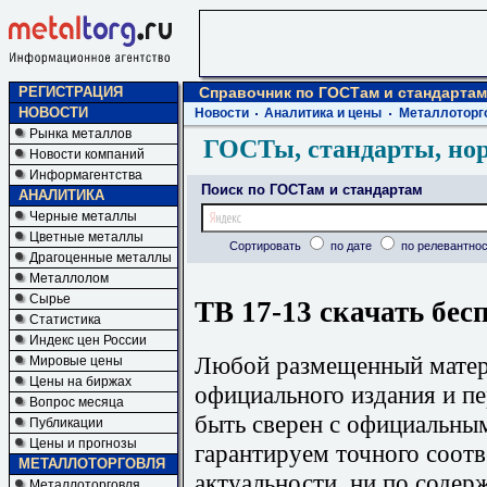
РЕГИСТРАЦИЯ
Справочник по ГОСТам и стандартам
НОВОСТИ
Новости
Аналитика и цены
Металлоторг
Рынка металлов
ГОСТы, стандарты, но
Новости компаний
Информагентства
Поиск по ГОСТам и стандартам
АНАЛИТИКА
Черные металлы
Цветные металлы
Сортировать
по дате
по релевантнос
Драгоценные металлы
Металлолом
Сырье
ТВ 17-13 скачать бес
Статистика
Индекс цен России
Любой размещенный матери
Мировые цены
Цены на биржах
официального издания и п
Вопрос месяца
быть сверен с официальны
Публикации
Цены и прогнозы
гарантируем точного соотв
МЕТАЛЛОТОРГОВЛЯ
актуальности, ни по содер
Металлоторговля