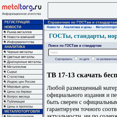
РЕГИСТРАЦИЯ
Справочник по ГОСТам и стандартам
НОВОСТИ
Новости
Аналитика и цены
Металлоторг
Рынка металлов
ГОСТы, стандарты, но
Новости компаний
Информагентства
Поиск по ГОСТам и стандартам
АНАЛИТИКА
Черные металлы
Цветные металлы
Сортировать
по дате
по релевантнос
Драгоценные металлы
Металлолом
Сырье
ТВ 17-13 скачать бес
Статистика
Индекс цен России
Любой размещенный матери
Мировые цены
Цены на биржах
официального издания и п
Вопрос месяца
быть сверен с официальны
Публикации
Цены и прогнозы
гарантируем точного соотв
МЕТАЛЛОТОРГОВЛЯ
актуальности, ни по содер
Металлоторговля