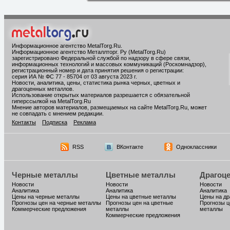
Информационное агентство MetalTorg.Ru
.
Информационное агентство Металлторг. Ру (MetalTorg.Ru)
зарегистрировано Федеральной службой по надзору в сфере связи,
информационных технологий и массовых коммуникаций (Роскомнадзор),
регистрационный номер и дата принятия решения о регистрации:
серия ИА № ФС 77 - 85704 от 03 августа 2023 г.
Новости, аналитика, цены, статистика рынка черных, цветных и
драгоценных металлов.
Использование открытых материалов разрешается с обязательной
гиперссылкой на MetalTorg.Ru
Мнение авторов материалов, размещаемых на сайте MetalTorg.Ru, может
не совпадать с мнением редакции.
Контакты
Подписка
Реклама
RSS
ВКонтакте
Одноклассники
Черные металлы
Цветные металлы
Драгоц
Новости
Новости
Новости
Аналитика
Аналитика
Аналитика
Цены на черные металлы
Цены на цветные металлы
Цены на д
Прогнозы цен на черные металлы
Прогнозы цен на цветные
Прогнозы ц
Коммерческие предложения
металлы
металлы
Коммерческие предложения