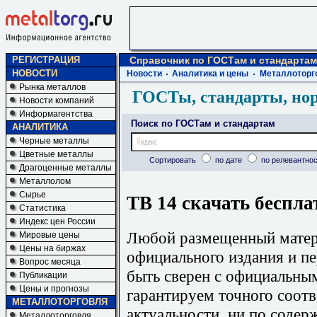
РЕГИСТРАЦИЯ
Справочник по ГОСТам и стандартам
НОВОСТИ
Новости
Аналитика и цены
Металлоторг
Рынка металлов
ГОСТы, стандарты, но
Новости компаний
Информагентства
Поиск по ГОСТам и стандартам
АНАЛИТИКА
Черные металлы
Цветные металлы
Сортировать
по дате
по релевантнос
Драгоценные металлы
Металлолом
Сырье
ТВ 14 скачать беспла
Статистика
Индекс цен России
Любой размещенный матери
Мировые цены
Цены на биржах
официального издания и п
Вопрос месяца
быть сверен с официальны
Публикации
Цены и прогнозы
гарантируем точного соотв
МЕТАЛЛОТОРГОВЛЯ
актуальности, ни по содер
Металлоторговля