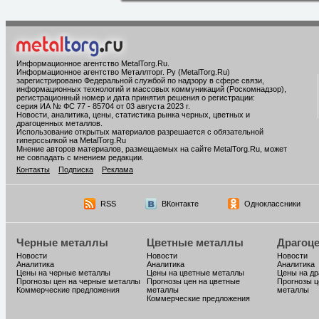
Информационное агентство MetalTorg.Ru
.
Информационное агентство Металлторг. Ру (MetalTorg.Ru)
зарегистрировано Федеральной службой по надзору в сфере связи,
информационных технологий и массовых коммуникаций (Роскомнадзор),
регистрационный номер и дата принятия решения о регистрации:
серия ИА № ФС 77 - 85704 от 03 августа 2023 г.
Новости, аналитика, цены, статистика рынка черных, цветных и
драгоценных металлов.
Использование открытых материалов разрешается с обязательной
гиперссылкой на MetalTorg.Ru
Мнение авторов материалов, размещаемых на сайте MetalTorg.Ru, может
не совпадать с мнением редакции.
Контакты
Подписка
Реклама
RSS
ВКонтакте
Одноклассники
Черные металлы
Цветные металлы
Драгоц
Новости
Новости
Новости
Аналитика
Аналитика
Аналитика
Цены на черные металлы
Цены на цветные металлы
Цены на д
Прогнозы цен на черные металлы
Прогнозы цен на цветные
Прогнозы ц
Коммерческие предложения
металлы
металлы
Коммерческие предложения