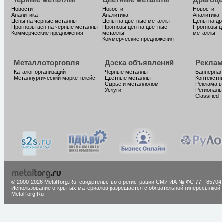
Новости
Новости
Новости
Аналитика
Аналитика
Аналитика
Цены на черные металлы
Цены на цветные металлы
Цены на д
Прогнозы цен на черные металлы
Прогнозы цен на цветные
Прогнозы ц
Коммерческие предложения
металлы
металлы
Коммерческие предложения
Металлоторговля
Доска объявлений
Реклам
Каталог организаций
Черные металлы
Баннерная
Металлургический маркетплейс
Цветные металлы
Контекстн
Сырье и металлолом
Реклама в
Услуги
Региональ
Classified
© 2000-2026 MetalTorg.Ru,
cвидетельство о регистрации СМИ ИА № ФС 77 - 85704
Использование открытых материалов разрешается с обязательной гиперссылкой 
MetalTorg.Ru