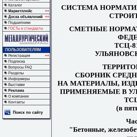
Каталог
СИСТЕМА НОРМАТИ
Маркетплейс
<<
СТРОИ
Доска объявлений
<<
Подшипники
СМЕТНЫЕ НОРМА
ГОСТы и стандарты
ФЕД
ТСЦ-81
ПОЛЬЗОВАТЕЛЯМ
УЛЬЯНОВС
Регистрация
<<
Подписка
ТЕРРИТ
Вопросы FAQ
СБОРНИК СРЕД
Разделы
Информеры
НА МАТЕРИАЛЫ, ИЗД
Выставки
ПРИМЕНЯЕМЫЕ В У
Реклама
О компании
ТСЦ
Контакты
(в пят
Поиск по сайту
Ча
"Бетонные, железобе