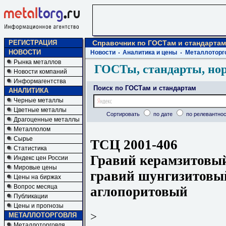
РЕГИСТРАЦИЯ
Справочник по ГОСТам и стандартам
НОВОСТИ
Новости
Аналитика и цены
Металлоторг
Рынка металлов
ГОСТы, стандарты, но
Новости компаний
Информагентства
Поиск по ГОСТам и стандартам
АНАЛИТИКА
Черные металлы
Цветные металлы
Сортировать
по дате
по релевантнос
Драгоценные металлы
Металлолом
Сырье
ТСЦ 2001-406
Статистика
Гравий керамзитовый
Индекс цен России
Мировые цены
гравий шунгизитовы
Цены на биржах
Вопрос месяца
аглопоритовый
Публикации
Цены и прогнозы
>
МЕТАЛЛОТОРГОВЛЯ
Металлоторговля