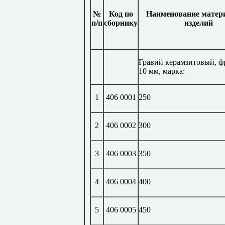
№
Код по
Наименование матер
п/п
сборнику
изделий
Гравий керамзитовый, ф
10 мм, марка:
1
406 0001
250
2
406 0002
300
3
406 0003
350
4
406 0004
400
5
406 0005
450