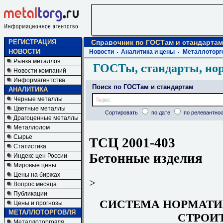
РЕГИСТРАЦИЯ
Справочник по ГОСТам и стандартам
НОВОСТИ
Новости
Аналитика и цены
Металлоторг
Рынка металлов
ГОСТы, стандарты, но
Новости компаний
Информагентства
Поиск по ГОСТам и стандартам
АНАЛИТИКА
Черные металлы
Цветные металлы
Сортировать
по дате
по релевантнос
Драгоценные металлы
Металлолом
Сырье
ТСЦ 2001-403
Статистика
Бетонные изделия
Индекс цен России
Мировые цены
Цены на биржах
>
Вопрос месяца
Публикации
СИСТЕМА НОРМАТИ
Цены и прогнозы
МЕТАЛЛОТОРГОВЛЯ
СТРОИ
Металлоторговля