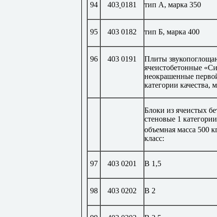
94
403
0181
тип А, марка 350
95
403 0182
тип Б, марка 400
96
403 0191
Плиты звукопоглощ
ячеистобетонные «С
неокрашенные перво
категории качества, м
Блоки из ячеистых б
стеновые 1 категории
объемная масса 500 к
класс:
97
403 0201
В 1,5
98
403 0202
В 2