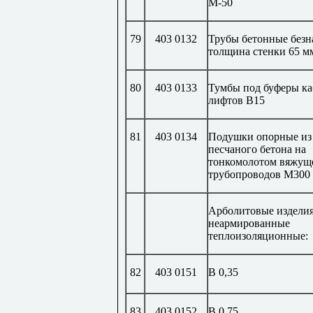
М-50
79
403 0132
Трубы бетонные без
толщина стенки 65 м
80
403 0133
Тумбы под буферы к
лифтов В15
81
403 0134
Подушки опорные из
песчаного бетона на
тонкомолотом вяжущ
трубопроводов М300
Арболитовые издели
неармированные
теплоизоляционные:
82
403 0151
В 0,35
83
403 0152
В 0,75