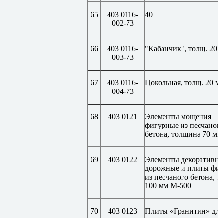
65
403 0116-
40
002-73
66
403 0116-
"Кабанчик", толщ. 20
003-73
67
403 0116-
Цокольная, толщ. 20 
004-73
68
403 0121
Элементы мощения
фигурные из песчано
бетона, толщина 70 
69
403 0122
Элементы декоратив
дорожные и плиты ф
из песчаного бетона,
100 мм М-500
70
403 0123
Плиты «Гранитин» д