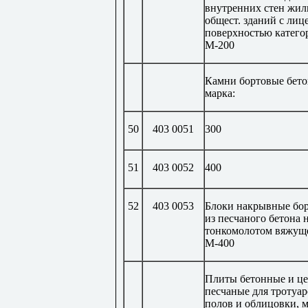
внутренних стен жил
общест. зданий с лиц
поверхностью катего
М-200
Камни бортовые бето
марка:
50
403 0051
300
51
403 0052
400
52
403 0053
Блоки накрывные бо
из песчаного бетона 
тонкомолотом вяжущ
М-400
Плиты бетонные и це
песчаные для тротуар
полов и облицовки, 