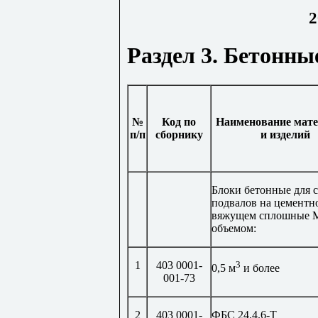
2
Раздел 3. Бетонны
№
Код по
Наименование мат
п/п
сборнику
и изделий
Блоки бетонные для 
подвалов на цементн
вяжущем сплошные М
объемом:
1
403 0001-
3
0,5 м
и более
001-73
2
403 0001-
ФБС 24.4.6-Т