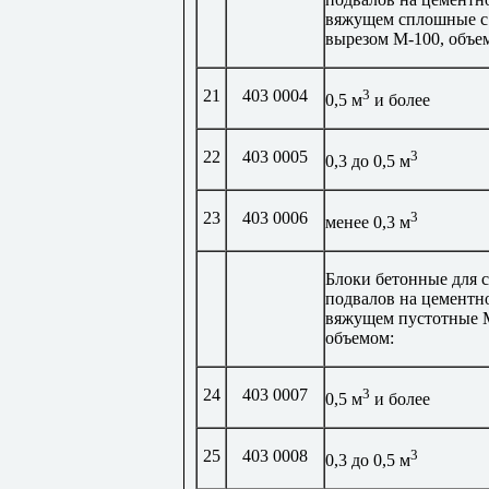
вяжущем сплошные с
вырезом М-100, объе
21
403 0004
3
0,5 м
и более
22
403 0005
3
0,3 до 0,5 м
23
403 0006
3
менее 0,3 м
Блоки бетонные для 
подвалов на цементн
вяжущем пустотные 
объемом:
24
403 0007
3
0,5 м
и более
25
403 0008
3
0,3 до 0,5 м