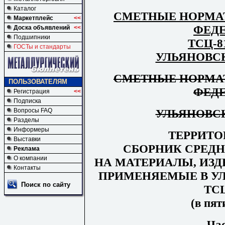
Каталог
СМЕТНЫЕ НОРМА
Маркетплейс
<<
ФЕД
Доска объявлений
<<
Подшипники
ТСЦ-81
ГОСТы и стандарты
УЛЬЯНОВС
СМЕТНЫЕ НОРМА
ПОЛЬЗОВАТЕЛЯМ
ФЕД
Регистрация
<<
Подписка
УЛЬЯНОВС
Вопросы FAQ
Разделы
Информеры
ТЕРРИТ
Выставки
СБОРНИК СРЕД
Реклама
О компании
НА МАТЕРИАЛЫ, ИЗД
Контакты
ПРИМЕНЯЕМЫЕ В У
Поиск по сайту
ТСЦ
(в пят
Ча