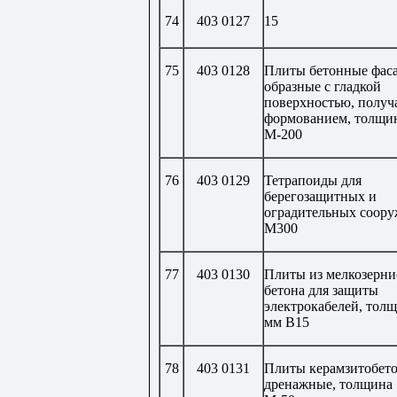
74
403 0127
15
75
403 0128
Плиты бетонные фаса
образные с гладкой
поверхностью, получ
формованием, толщи
М-200
76
403 0129
Тетрапоиды для
берегозащитных и
оградительных соор
М300
77
403 0130
Плиты из мелкозерни
бетона для защиты
электрокабелей, тол
мм В15
78
403 0131
Плиты керамзитобет
дренажные, толщина 