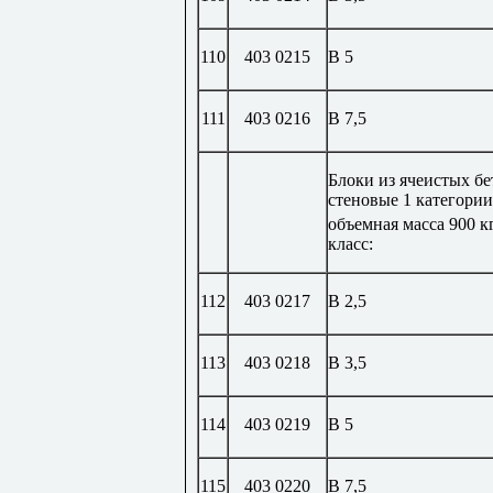
110
403 0215
В 5
111
403 0216
В 7,5
Блоки из ячеистых б
стеновые 1 категории
объемная масса 900 к
класс:
112
403 0217
В 2,5
113
403 0218
В 3,5
114
403 0219
В 5
115
403 0220
В 7,5