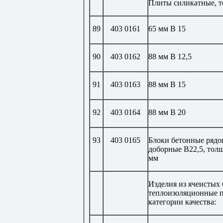
Плиты силикатные, 
89
403 0161
65 мм В 15
90
403 0162
88 мм В 12,5
91
403 0163
88 мм В 15
92
403 0164
88 мм В 20
93
403 0165
Блоки бетонные рядо
доборные В22,5, тол
мм
Изделия из ячеистых
теплоизоляционные 
категории качества: