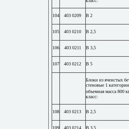
класс:
104
403 0209
В 2
105
403 0210
В 2,5
106
403 0211
В 3,5
107
403 0212
В 5
Блоки из ячеистых б
стеновые 1 категории
объемная масса 800 к
класс:
108
403 0213
В 2,5
109
403 0214
В 3,5