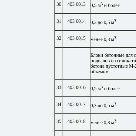
30
403 0013
3
0,5 м
и более
31
403 0014
3
0,3 до 0,5 м
32
403 0015
3
менее 0,3 м
Блоки бетонные для 
подвалов из силикат
бетона пустотные М-
объемом:
33
403 0016
3
0,5 м
и более
34
403 0017
3
0,3 до 0,5 м
35
403 0018
3
менее 0,3 м