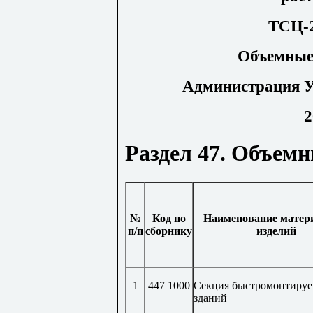
ТСЦ-2
Объемные
Администрация У
2
Раздел 47. Объем
№
Код по
Наименование матер
п/п
сборнику
изделий
1
447 1000
Секция быстромонтиру
зданий