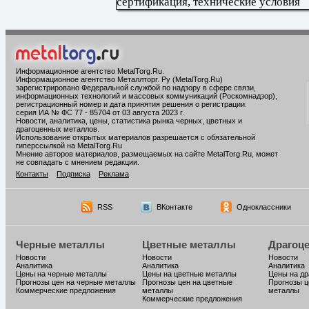
сертификация, технические условия
Информационное агентство MetalTorg.Ru
.
Информационное агентство Металлторг. Ру (MetalTorg.Ru)
зарегистрировано Федеральной службой по надзору в сфере связи,
информационных технологий и массовых коммуникаций (Роскомнадзор),
регистрационный номер и дата принятия решения о регистрации:
серия ИА № ФС 77 - 85704 от 03 августа 2023 г.
Новости, аналитика, цены, статистика рынка черных, цветных и
драгоценных металлов.
Использование открытых материалов разрешается с обязательной
гиперссылкой на MetalTorg.Ru
Мнение авторов материалов, размещаемых на сайте MetalTorg.Ru, может
не совпадать с мнением редакции.
Контакты
Подписка
Реклама
RSS
ВКонтакте
Одноклассники
Черные металлы
Цветные металлы
Драгоц
Новости
Новости
Новости
Аналитика
Аналитика
Аналитика
Цены на черные металлы
Цены на цветные металлы
Цены на д
Прогнозы цен на черные металлы
Прогнозы цен на цветные
Прогнозы ц
Коммерческие предложения
металлы
металлы
Коммерческие предложения