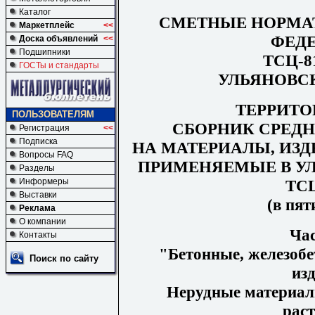
Каталог
СМЕТНЫЕ НОРМА
Маркетплейс
<<
ФЕД
Доска объявлений
<<
Подшипники
ТСЦ-81
ГОСТы и стандарты
УЛЬЯНОВС
ТЕРРИТ
ПОЛЬЗОВАТЕЛЯМ
СБОРНИК СРЕД
Регистрация
<<
Подписка
НА МАТЕРИАЛЫ, ИЗД
Вопросы FAQ
ПРИМЕНЯЕМЫЕ В У
Разделы
ТСЦ
Информеры
Выставки
(в пят
Реклама
О компании
Ча
Контакты
"Бетонные, железобе
Поиск по сайту
изд
Нерудные материал
рас