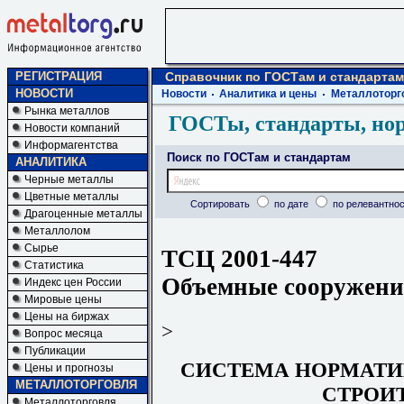
РЕГИСТРАЦИЯ
Справочник по ГОСТам и стандартам
НОВОСТИ
Новости
Аналитика и цены
Металлоторг
Рынка металлов
ГОСТы, стандарты, но
Новости компаний
Информагентства
Поиск по ГОСТам и стандартам
АНАЛИТИКА
Черные металлы
Цветные металлы
Сортировать
по дате
по релевантнос
Драгоценные металлы
Металлолом
Сырье
ТСЦ 2001-447
Статистика
Объемные сооружен
Индекс цен России
Мировые цены
Цены на биржах
>
Вопрос месяца
Публикации
СИСТЕМА НОРМАТИ
Цены и прогнозы
МЕТАЛЛОТОРГОВЛЯ
СТРОИ
Металлоторговля