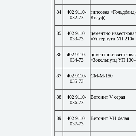
84
402 9110-
гипсовая «Гольдбанд
032-73
Кнауф)
85
402 9110-
цементно-известкова
033-73
«Унтерпутц УП 210»
86
402 9110-
цементно-известкова
034-73
«Зокельпутц УП 130»
87
402 9110-
СМ-М-150
035-73
88
402 9110-
Ветонит
V
серая
036-73
89
402 9110-
Ветонит
VH
белая
037-73