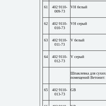
61
402 9110-
VH
белый
009-73
62
402 9110-
VH
серый
010-73
63
402 9110-
V
белый
011-73
64
402 9110-
V
серый
012-73
Шпаклевка для сухих
помещений Ветонит:
65
402 9110-
GB
013-73