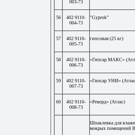
003-73
56
402 9110-
"Gyprok"
004-73
57
402 9110-
гипсовая (25 кг)
005-73
58
402 9110-
«Гипсар МАКС» (Атл
006-73
59
402 9110-
«Гипсар УНИ» (Атлас
007-73
60
402 9110-
«Рекорд» (Атлас)
008-73
Шпаклевка для влаж
мокрых помещений В