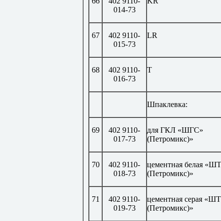
66
402 9110-
KR
014-73
67
402 9110-
LR
015-73
68
402 9110-
Т
016-73
Шпаклевка:
69
402 9110-
для ГКЛ «ШГС»
017-73
(Петромикс)»
70
402 9110-
цементная белая «Ш
018-73
(Петромикс)»
71
402 9110-
цементная серая «Ш
019-73
(Петромикс)»