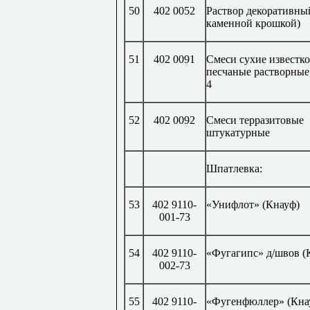
50
402 0052
Раствор декоративный
каменной крошкой)
51
402 0091
Смеси сухие известко
песчаные растворные
4
52
402 0092
Смеси терразитовые
штукатурные
Шпатлевка:
53
402 9110-
«Унифлот» (Кнауф)
001-73
54
402 9110-
«Фугагипс» д/швов (
002-73
55
402 9110-
«Фугенфюллер» (Кна