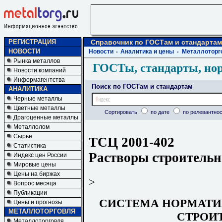
РЕГИСТРАЦИЯ
Справочник по ГОСТам и стандартам
НОВОСТИ
Новости
Аналитика и цены
Металлоторг
Рынка металлов
ГОСТы, стандарты, но
Новости компаний
Информагентства
Поиск по ГОСТам и стандартам
АНАЛИТИКА
Черные металлы
Цветные металлы
Сортировать
по дате
по релевантнос
Драгоценные металлы
Металлолом
Сырье
ТСЦ 2001-402
Статистика
Растворы строитель
Индекс цен России
Мировые цены
Цены на биржах
>
Вопрос месяца
Публикации
СИСТЕМА НОРМАТИ
Цены и прогнозы
МЕТАЛЛОТОРГОВЛЯ
СТРОИ
Металлоторговля