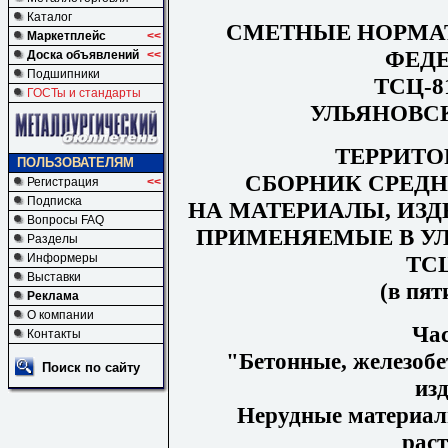
Каталог
СМЕТНЫЕ НОРМА
Маркетплейс
<<
ФЕД
Доска объявлений
<<
Подшипники
ТСЦ-81
ГОСТы и стандарты
УЛЬЯНОВС
ТЕРРИТ
ПОЛЬЗОВАТЕЛЯМ
СБОРНИК СРЕД
Регистрация
<<
Подписка
НА МАТЕРИАЛЫ, ИЗД
Вопросы FAQ
ПРИМЕНЯЕМЫЕ В У
Разделы
ТСЦ
Информеры
Выставки
(в пят
Реклама
О компании
Ча
Контакты
"Бетонные, железобе
Поиск по сайту
изд
Нерудные материал
рас