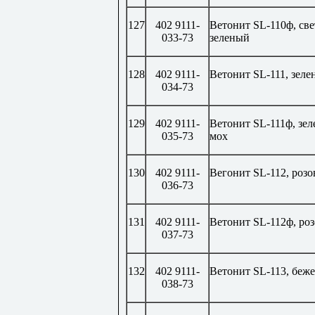
127
402 9111-
Ветонит
SL
-110ф, све
033-73
зеленый
128
402 9111-
Ветонит
SL
-111, зел
034-73
129
402 9111-
Ветонит
SL
-111ф, зе
035-73
мох
130
402 9111-
Be
гонит
SL
-112, роз
036-73
131
402 9111-
Ветонит
SL
-112ф, ро
037-73
132
402 9111-
Ветонит
SL
-113, беж
038-73