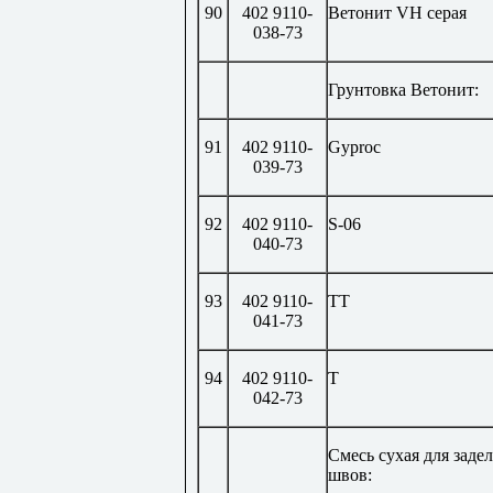
90
402 9110-
Ветонит
VH
серая
038-73
Грунтовка Ветонит:
91
402 9110-
Gyproc
039-73
92
402 9110-
S-06
040-73
93
402 9110-
ТТ
041-73
94
402 9110-
Т
042-73
Смесь сухая для заде
швов: