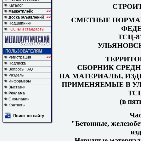
СТРОИ
Каталог
Маркетплейс
<<
Доска объявлений
<<
СМЕТНЫЕ НОРМА
Подшипники
ФЕД
ГОСТы и стандарты
ТСЦ-81
УЛЬЯНОВС
ПОЛЬЗОВАТЕЛЯМ
ТЕРРИТ
Регистрация
<<
Подписка
СБОРНИК СРЕД
Вопросы FAQ
НА МАТЕРИАЛЫ, ИЗД
Разделы
Информеры
ПРИМЕНЯЕМЫЕ В У
Выставки
ТСЦ
Реклама
О компании
(в пят
Контакты
Ча
Поиск по сайту
"Бетонные, железобе
изд
Нерудные материал