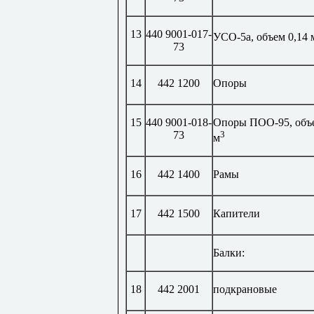
13
440 9001-017-
УСО-5а, объем 0,14 
73
14
442 1200
Опоры
15
440 9001-018-
Опоры ПОО-95, объе
73
3
м
16
442 1400
Рамы
17
442 1500
Капители
Балки:
18
442 2001
подкрановые