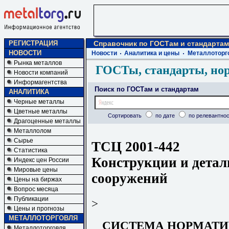
РЕГИСТРАЦИЯ
Справочник по ГОСТам и стандартам
НОВОСТИ
Новости
Аналитика и цены
Металлоторг
Рынка металлов
ГОСТы, стандарты, но
Новости компаний
Информагентства
Поиск по ГОСТам и стандартам
АНАЛИТИКА
Черные металлы
Цветные металлы
Сортировать
по дате
по релевантнос
Драгоценные металлы
Металлолом
Сырье
ТСЦ 2001-442
Статистика
Конструкции и детал
Индекс цен России
Мировые цены
сооружений
Цены на биржах
Вопрос месяца
Публикации
>
Цены и прогнозы
МЕТАЛЛОТОРГОВЛЯ
СИСТЕМА НОРМАТИ
Металлоторговля