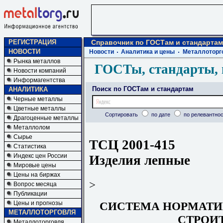
РЕГИСТРАЦИЯ
Справочник по ГОСТам и стандартам
НОВОСТИ
Новости
Аналитика и цены
Металлоторг
Рынка металлов
ГОСТы, стандарты, 
Новости компаний
Информагентства
Поиск по ГОСТам и стандартам
АНАЛИТИКА
Черные металлы
Цветные металлы
Сортировать
по дате
по релевантнос
Драгоценные металлы
Металлолом
Сырье
ТСЦ 2001-415
Статистика
Индекс цен России
Изделия лепные
Мировые цены
Цены на биржах
>
Вопрос месяца
Публикации
СИСТЕМА НОРМАТИ
Цены и прогнозы
МЕТАЛЛОТОРГОВЛЯ
СТРОИ
Металлоторговля