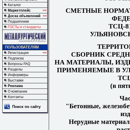
Каталог
СМЕТНЫЕ НОРМА
Маркетплейс
<<
Доска объявлений
<<
ФЕД
Подшипники
ТСЦ-81
ГОСТы и стандарты
УЛЬЯНОВС
ТЕРРИТ
ПОЛЬЗОВАТЕЛЯМ
СБОРНИК СРЕД
Регистрация
<<
Подписка
НА МАТЕРИАЛЫ, ИЗД
Вопросы FAQ
ПРИМЕНЯЕМЫЕ В У
Разделы
Информеры
ТСЦ
Выставки
(в пят
Реклама
О компании
Ча
Контакты
"Бетонные, железобе
Поиск по сайту
изд
Нерудные материал
рас