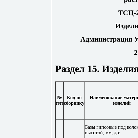
ТСЦ-2
Издели
Администрация У
2
Раздел 15. Издели
№
Код по
Наименование матер
п/п
сборнику
изделий
Базы гипсовые под кол
высотой, мм, до: