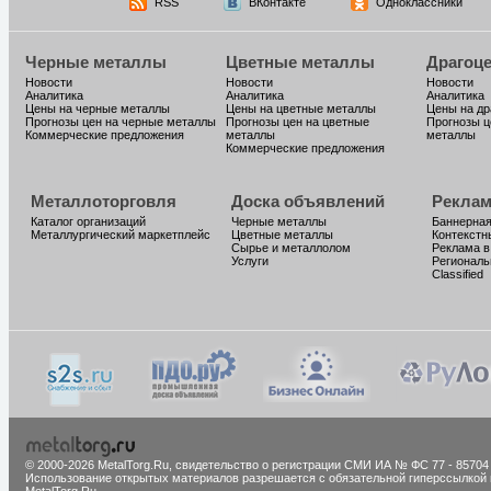
RSS
ВКонтакте
Одноклассники
Черные металлы
Цветные металлы
Драгоц
Новости
Новости
Новости
Аналитика
Аналитика
Аналитика
Цены на черные металлы
Цены на цветные металлы
Цены на д
Прогнозы цен на черные металлы
Прогнозы цен на цветные
Прогнозы ц
Коммерческие предложения
металлы
металлы
Коммерческие предложения
Металлоторговля
Доска объявлений
Реклам
Каталог организаций
Черные металлы
Баннерная
Металлургический маркетплейс
Цветные металлы
Контекстн
Сырье и металлолом
Реклама в
Услуги
Региональ
Classified
© 2000-2026 MetalTorg.Ru,
cвидетельство о регистрации СМИ ИА № ФС 77 - 85704
Использование открытых материалов разрешается с обязательной гиперссылкой 