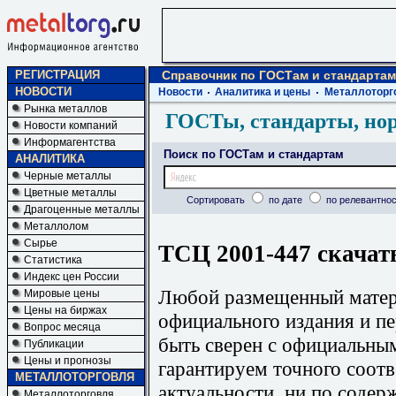
РЕГИСТРАЦИЯ
Справочник по ГОСТам и стандартам
НОВОСТИ
Новости
Аналитика и цены
Металлоторг
Рынка металлов
ГОСТы, стандарты, но
Новости компаний
Информагентства
Поиск по ГОСТам и стандартам
АНАЛИТИКА
Черные металлы
Цветные металлы
Сортировать
по дате
по релевантнос
Драгоценные металлы
Металлолом
Сырье
ТСЦ 2001-447 скачат
Статистика
Индекс цен России
Любой размещенный матери
Мировые цены
Цены на биржах
официального издания и п
Вопрос месяца
быть сверен с официальны
Публикации
Цены и прогнозы
гарантируем точного соотв
МЕТАЛЛОТОРГОВЛЯ
актуальности, ни по содер
Металлоторговля