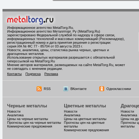
Информационное агентство MetalTorg.Ru
.
Информационное агентство Металлторг. Ру (MetalTorg.Ru)
зарегистрировано Федеральной службой по надзору в сфере связи,
информационных технологий и массовых коммуникаций (Роскомнадзор),
регистрационный номер и дата принятия решения о регистрации:
серия ИА № ФС 77 - 85704 от 03 августа 2023 г.
Новости, аналитика, цены, статистика рынка черных, цветных и
драгоценных металлов.
Использование открытых материалов разрешается с обязательной
гиперссылкой на MetalTorg.Ru
Мнение авторов материалов, размещаемых на сайте MetalTorg.Ru, может
не совпадать с мнением редакции.
Контакты
Подписка
Реклама
RSS
ВКонтакте
Одноклассники
Черные металлы
Цветные металлы
Драгоц
Новости
Новости
Новости
Аналитика
Аналитика
Аналитика
Цены на черные металлы
Цены на цветные металлы
Цены на д
Прогнозы цен на черные металлы
Прогнозы цен на цветные
Прогнозы ц
Коммерческие предложения
металлы
металлы
Коммерческие предложения