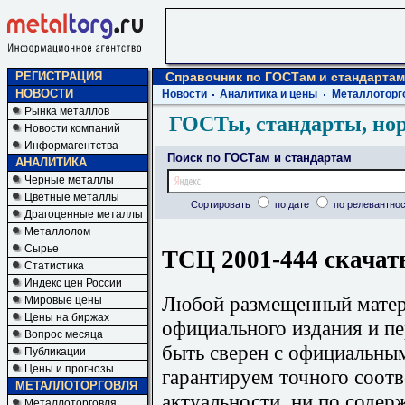
РЕГИСТРАЦИЯ
Справочник по ГОСТам и стандартам
НОВОСТИ
Новости
Аналитика и цены
Металлоторг
Рынка металлов
ГОСТы, стандарты, но
Новости компаний
Информагентства
Поиск по ГОСТам и стандартам
АНАЛИТИКА
Черные металлы
Цветные металлы
Сортировать
по дате
по релевантнос
Драгоценные металлы
Металлолом
Сырье
ТСЦ 2001-444 скачат
Статистика
Индекс цен России
Любой размещенный матери
Мировые цены
Цены на биржах
официального издания и п
Вопрос месяца
быть сверен с официальны
Публикации
Цены и прогнозы
гарантируем точного соотв
МЕТАЛЛОТОРГОВЛЯ
актуальности, ни по содер
Металлоторговля