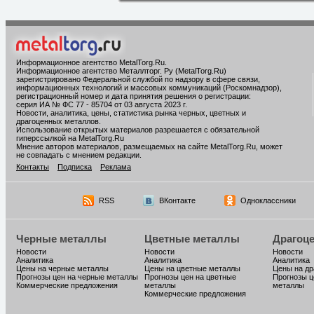
Информационное агентство MetalTorg.Ru
.
Информационное агентство Металлторг. Ру (MetalTorg.Ru)
зарегистрировано Федеральной службой по надзору в сфере связи,
информационных технологий и массовых коммуникаций (Роскомнадзор),
регистрационный номер и дата принятия решения о регистрации:
серия ИА № ФС 77 - 85704 от 03 августа 2023 г.
Новости, аналитика, цены, статистика рынка черных, цветных и
драгоценных металлов.
Использование открытых материалов разрешается с обязательной
гиперссылкой на MetalTorg.Ru
Мнение авторов материалов, размещаемых на сайте MetalTorg.Ru, может
не совпадать с мнением редакции.
Контакты
Подписка
Реклама
RSS
ВКонтакте
Одноклассники
Черные металлы
Цветные металлы
Драгоц
Новости
Новости
Новости
Аналитика
Аналитика
Аналитика
Цены на черные металлы
Цены на цветные металлы
Цены на д
Прогнозы цен на черные металлы
Прогнозы цен на цветные
Прогнозы ц
Коммерческие предложения
металлы
металлы
Коммерческие предложения