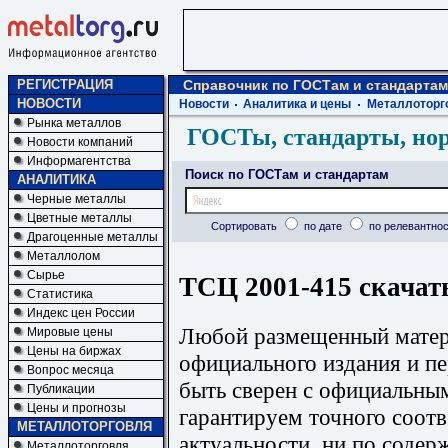
РЕГИСТРАЦИЯ
Справочник по ГОСТам и стандартам
НОВОСТИ
Новости
Аналитика и цены
Металлоторг
Рынка металлов
ГОСТы, стандарты, но
Новости компаний
Информагентства
Поиск по ГОСТам и стандартам
АНАЛИТИКА
Черные металлы
Цветные металлы
Сортировать
по дате
по релевантнос
Драгоценные металлы
Металлолом
Сырье
ТСЦ 2001-415 скачат
Статистика
Индекс цен России
Любой размещенный матери
Мировые цены
Цены на биржах
официального издания и п
Вопрос месяца
быть сверен с официальны
Публикации
Цены и прогнозы
гарантируем точного соотв
МЕТАЛЛОТОРГОВЛЯ
актуальности, ни по содер
Металлоторговля