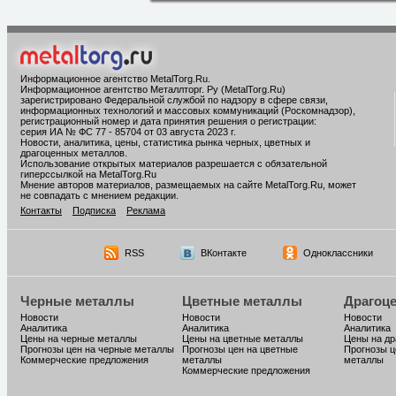
Информационное агентство MetalTorg.Ru
.
Информационное агентство Металлторг. Ру (MetalTorg.Ru)
зарегистрировано Федеральной службой по надзору в сфере связи,
информационных технологий и массовых коммуникаций (Роскомнадзор),
регистрационный номер и дата принятия решения о регистрации:
серия ИА № ФС 77 - 85704 от 03 августа 2023 г.
Новости, аналитика, цены, статистика рынка черных, цветных и
драгоценных металлов.
Использование открытых материалов разрешается с обязательной
гиперссылкой на MetalTorg.Ru
Мнение авторов материалов, размещаемых на сайте MetalTorg.Ru, может
не совпадать с мнением редакции.
Контакты
Подписка
Реклама
RSS
ВКонтакте
Одноклассники
Черные металлы
Цветные металлы
Драгоц
Новости
Новости
Новости
Аналитика
Аналитика
Аналитика
Цены на черные металлы
Цены на цветные металлы
Цены на д
Прогнозы цен на черные металлы
Прогнозы цен на цветные
Прогнозы ц
Коммерческие предложения
металлы
металлы
Коммерческие предложения