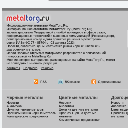
Информационное агентство MetalTorg.Ru
.
Информационное агентство Металлторг. Ру (MetalTorg.Ru)
зарегистрировано Федеральной службой по надзору в сфере связи,
информационных технологий и массовых коммуникаций (Роскомнадзор),
регистрационный номер и дата принятия решения о регистрации:
серия ИА № ФС 77 - 85704 от 03 августа 2023 г.
Новости, аналитика, цены, статистика рынка черных, цветных и
драгоценных металлов.
Использование открытых материалов разрешается с обязательной
гиперссылкой на MetalTorg.Ru
Мнение авторов материалов, размещаемых на сайте MetalTorg.Ru, может
не совпадать с мнением редакции.
Контакты
Подписка
Реклама
RSS
ВКонтакте
Одноклассники
Черные металлы
Цветные металлы
Драгоц
Новости
Новости
Новости
Аналитика
Аналитика
Аналитика
Цены на черные металлы
Цены на цветные металлы
Цены на д
Прогнозы цен на черные металлы
Прогнозы цен на цветные
Прогнозы ц
Коммерческие предложения
металлы
металлы
Коммерческие предложения