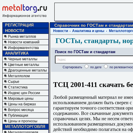
РЕГИСТРАЦИЯ
Справочник по ГОСТам и стандартам
НОВОСТИ
Новости
Аналитика и цены
Металлоторг
Рынка металлов
ГОСТы, стандарты, но
Новости компаний
Информагентства
Поиск по ГОСТам и стандартам
АНАЛИТИКА
Черные металлы
Цветные металлы
Сортировать
по дате
по релевантнос
Драгоценные металлы
Металлолом
Сырье
ТСЦ 2001-411 скачать б
Статистика
Индекс цен России
Любой размещенный материал не имеет
Мировые цены
использованием должен быть сверен 
Цены на биржах
гарантируем точного соответствия ори
Вопрос месяца
содержанию. Все скачанные документы
Публикации
справочных целях. Мы не несем ответс
Цены и прогнозы
использованием размещенных докумен
МЕТАЛЛОТОРГОВЛЯ
действий необходимо полагаться на о
Металлоторговля