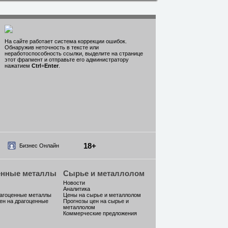
На сайте работает система коррекции ошибок.
Обнаружив неточность в тексте или
неработоспособность ссылки, выделите на странице
этот фрагмент и отправьте его администратору
нажатием
Ctrl
+
Enter
.
18+
Бизнес Онлайн
енные металлы
Сырье и металлолом
Новости
Аналитика
рагоценные металлы
Цены на сырье и металлолом
ен на драгоценные
Прогнозы цен на сырье и
металлолом
Коммерческие предложения