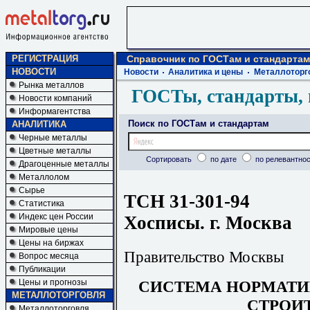
РЕГИСТРАЦИЯ
Справочник по ГОСТам и стандартам
НОВОСТИ
Новости
Аналитика и цены
Металлоторг
Рынка металлов
ГОСТы, стандарты, 
Новости компаний
Информагентства
Поиск по ГОСТам и стандартам
АНАЛИТИКА
Черные металлы
Цветные металлы
Сортировать
по дате
по релевантнос
Драгоценные металлы
Металлолом
Сырье
ТСН 31-301-94
Статистика
Индекс цен России
Хосписы. г. Москва
Мировые цены
Цены на биржах
Правительство Москвы
Вопрос месяца
Публикации
СИСТЕМА НОРМАТИ
Цены и прогнозы
МЕТАЛЛОТОРГОВЛЯ
СТРОИ
Металлоторговля