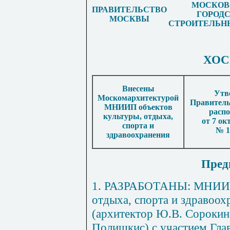
МОСКОВ
ПРАВИТЕЛЬСТВО
ГОРОД
МОСКВЫ
СТРОИТЕЛЬН
ХО
Внесены
Утв
Москомархитектурой
Правител
МНИИП объектов
расп
культуры, отдыха,
от 7 ок
спорта и
№ 1
здравоохранения
Пред
1. РАЗРАБОТАНЫ: МНИИП 
отдыха, спорта и здравоо
(архитектор Ю.В. Сорокина
Полишкис) с участием Гла