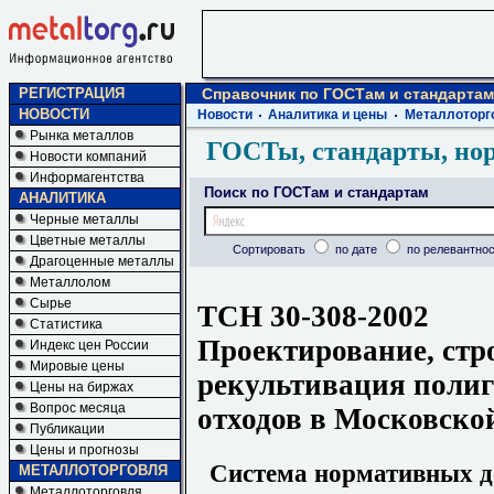
РЕГИСТРАЦИЯ
Справочник по ГОСТам и стандартам
НОВОСТИ
Новости
Аналитика и цены
Металлоторг
Рынка металлов
ГОСТы, стандарты, но
Новости компаний
Информагентства
Поиск по ГОСТам и стандартам
АНАЛИТИКА
Черные металлы
Цветные металлы
Сортировать
по дате
по релевантнос
Драгоценные металлы
Металлолом
Сырье
ТСН 30-308-2002
Статистика
Проектирование, стр
Индекс цен России
Мировые цены
рекультивация поли
Цены на биржах
Вопрос месяца
отходов в Московско
Публикации
Цены и прогнозы
Система нормативных до
МЕТАЛЛОТОРГОВЛЯ
Металлоторговля