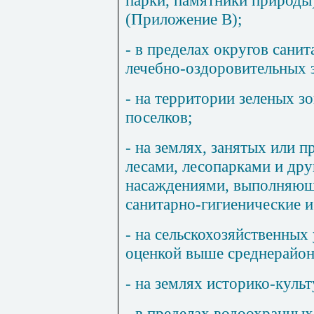
парки, памятники природы)
(Приложение
В
);
- в пределах округов сани
лечебно-оздоровительных 
- на территории зеленых 
поселков;
- на землях, занятых или 
лесами, лесопарками и др
насаждениями, выполняющ
санитарно-гигиенические 
- на сельскохозяйственных
оценкой выше среднерайон
- на землях историко-культ
- в пределах водоохранных