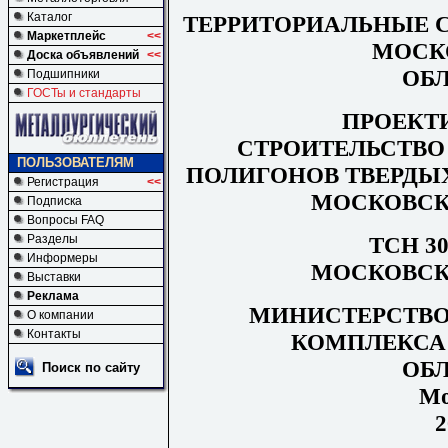
Каталог
ТЕРРИТОРИАЛЬНЫЕ 
Маркетплейс
<<
МОСК
Доска объявлений
<<
ОБ
Подшипники
ГОСТы и стандарты
ПРОЕКТ
СТРОИТЕЛЬСТВО
ПОЛЬЗОВАТЕЛЯМ
ПОЛИГОНОВ ТВЕРДЫ
Регистрация
<<
МОСКОВСК
Подписка
Вопросы FAQ
ТСН 30
Разделы
Информеры
МОСКОВСК
Выставки
Реклама
МИНИСТЕРСТВО
О компании
Контакты
КОМПЛЕКСА
ОБ
Поиск по сайту
Мо
2