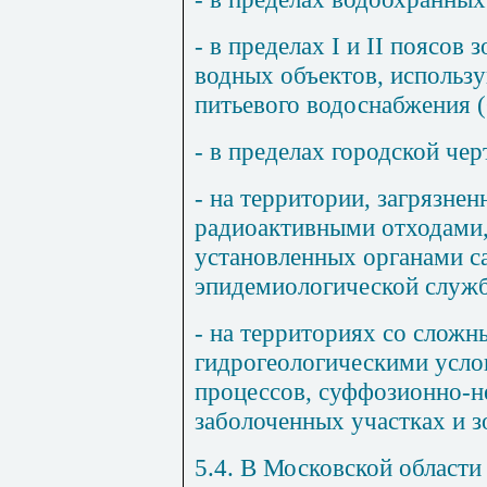
- в пределах
I
и
II
поясов з
водных объектов, использ
питьевого водоснабжения (
- в пределах городской чер
- на территории, загрязне
радиоактивными отходами, 
установленных органами с
эпидемиологической служ
- на территориях со слож
гидрогеологическими усло
процессов, суффозионно-н
заболоченных участках и зо
5.4. В Московской области