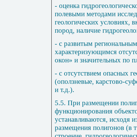
- оценка гидрогеологическ
полевыми методами исслед
геологических условиях, 
пород, наличие гидрогеолог
- с развитым региональны
характеризующимся отсут
окон» и значительных по 
- с отсутствием опасных г
(оползневые, карстово-су
и т.д.).
5.5. При размещении поли
функционирования объекто
устанавливаются, исходя 
размещения полигонов (в т
строение, гидрогеологичес