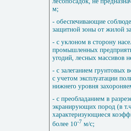
лесопосадок, не предназна
м;
- обеспечивающие соблюде
защитной зоны от жилой за
- с уклоном в сторону нас
промышленных предприяти
угодий, лесных массивов не
- с залеганием грунтовых 
с учетом эксплуатации поли
нижнего уровня захороняе
- с преобладанием в разре
экранирующих пород (в т.ч
характеризующиеся коэфф
-7
более 10
м/с;