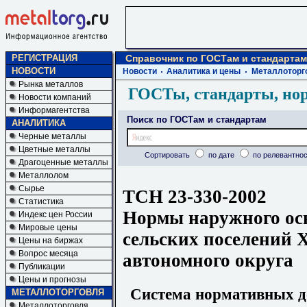
РЕГИСТРАЦИЯ
Справочник по ГОСТам и стандартам
НОВОСТИ
Новости
Аналитика и цены
Металлоторг
Рынка металлов
ГОСТы, стандарты, но
Новости компаний
Информагентства
Поиск по ГОСТам и стандартам
АНАЛИТИКА
Черные металлы
Цветные металлы
Сортировать
по дате
по релевантнос
Драгоценные металлы
Металлолом
Сырье
ТСН 23-330-2002
Статистика
Нормы наружного ос
Индекс цен России
Мировые цены
сельских поселений
Цены на биржах
Вопрос месяца
автономного округа
Публикации
Цены и прогнозы
Система нормативных до
МЕТАЛЛОТОРГОВЛЯ
Металлоторговля