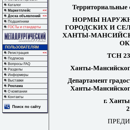
Каталог
Территориальные 
Маркетплейс
<<
Доска объявлений
<<
НОРМЫ НАРУЖ
Подшипники
ГОРОДСКИХ И СЕ
ГОСТы и стандарты
ХАНТЫ-МАНСИЙС
ОК
ПОЛЬЗОВАТЕЛЯМ
Регистрация
<<
ТСН 23
Подписка
Вопросы FAQ
Ханты-Мансийского
Разделы
Информеры
Департамент градос
Выставки
Реклама
Ханты-Мансийского
О компании
Контакты
г. Хант
Поиск по сайту
2
ПРЕДИ