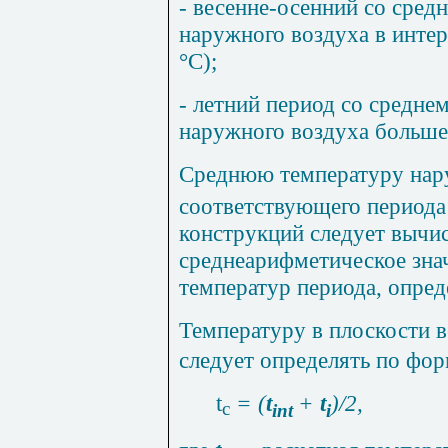
- весенне-осенний со сре
наружного воздуха в интер
°С);
- летний период со средн
наружного воздуха больше
Среднюю температуру нар
соответствующего периода
конструкций следует вычис
среднеарифметическое зна
температур периода, опре
Температуру в плоскости 
следует определять по фо
t
= (
t
+
t
)/2,
c
int
i