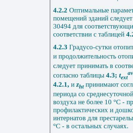
4.2.2
Оптимальные парамет
помещений зданий следует
30494 для соответствующи
соответствии с таблицей
4.
4.2.3
Градусо-сутки отопит
и продолжительность отоп
следует принимать в соотв
av
согласно таблицы
4.3
;
t
ext
4.2.1,
и
z
принимают согл
ht
периода со среднесуточно
воздуха не более 10 °С - 
профилактических и дошк
интернатов для престарелы
°С - в остальных случаях.