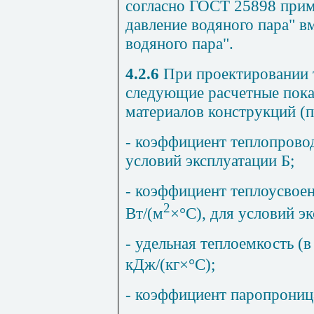
согласно ГОСТ 25898 прим
давление водяного пара" в
водяного пара".
4.2.6
При проектировании 
следующие расчетные пока
материалов конструкций (
- коэффициент теплопров
условий эксплуатации Б;
- коэффициент теплоусвоен
2
Вт/(м
×
°
С), для условий э
- удельная теплоемкость (
кДж/(кг
×
°С);
- коэффициент паропрони