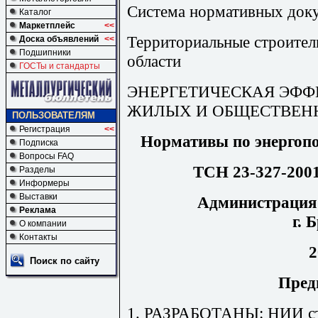
Система нормативных доку
Каталог
Маркетплейс
<<
Территориальные строите
Доска объявлений
<<
Подшипники
области
ГОСТы и стандарты
ЭНЕРГЕТИЧЕСКАЯ ЭФФ
ЖИЛЫХ И ОБЩЕСТВЕН
ПОЛЬЗОВАТЕЛЯМ
Регистрация
<<
Нормативы по энергопо
Подписка
Вопросы FAQ
ТСН 23-327-2001
Разделы
Информеры
Выставки
Администрация 
Реклама
г. 
О компании
Контакты
2
Поиск по сайту
Пред
1. РАЗРАБОТАНЫ: НИИ стр