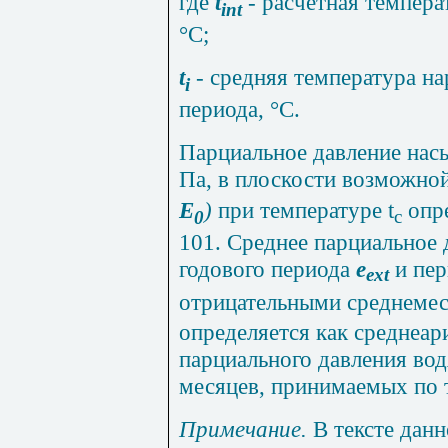
где
t
-
расчетная температ
int
°С;
t
- средняя температура н
i
периода, °С.
Парциальное давление нас
Па, в плоскости возможной
Е
)
при температуре
t
опре
c
0
101. Среднее парциальное 
годового периода
е
и пер
ext
отрицательными среднеме
определяется как среднеар
парциального давления во
месяцев, принимаемых по 
Примечание.
В тексте дан