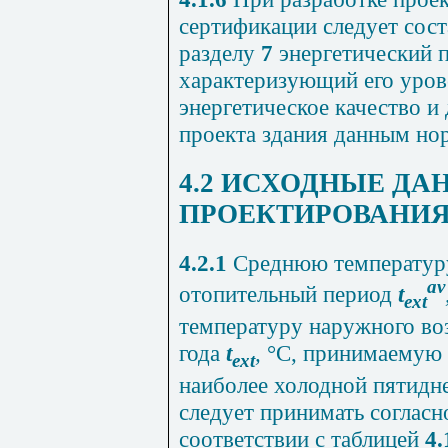
сертификации следует сост
разделу
7
энергетический п
характеризующий его уров
энергетическое качество 
проекта здания данным но
4.2 ИСХОДНЫЕ ДА
ПРОЕКТИРОВАНИ
4.2.1
Среднюю температуру
av
отопительный период
t
ext
температуру наружного во
года
t
,
°
C
, принимаемую 
ext
наиболее холодной пятидн
следует принимать согласн
соответствии с таблицей
4.