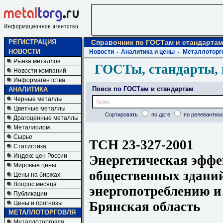
РЕГИСТРАЦИЯ
Справочник по ГОСТам и стандартам
НОВОСТИ
Новости
Аналитика и цены
Металлоторг
Рынка металлов
ГОСТы, стандарты, 
Новости компаний
Информагентства
Поиск по ГОСТам и стандартам
АНАЛИТИКА
Черные металлы
Цветные металлы
Сортировать
по дате
по релевантнос
Драгоценные металлы
Металлолом
Сырье
ТСН 23-327-2001
Статистика
Индекс цен России
Энергетическая эфф
Мировые цены
общественных здани
Цены на биржах
Вопрос месяца
энергопотреблению и
Публикации
Брянская область
Цены и прогнозы
МЕТАЛЛОТОРГОВЛЯ
Металлоторговля