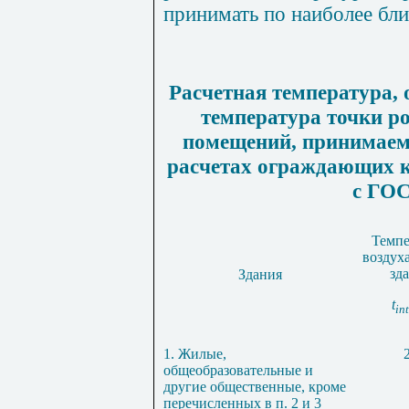
принимать по наиболее бл
Расчетная температура, 
температура точки ро
помещений, принимаем
расчетах ограждающих к
с ГОС
Темпе
воздух
зд
Здания
t
int
1. Жилые,
общеобразовательные и
другие общественные, кроме
перечисленных в п. 2 и 3