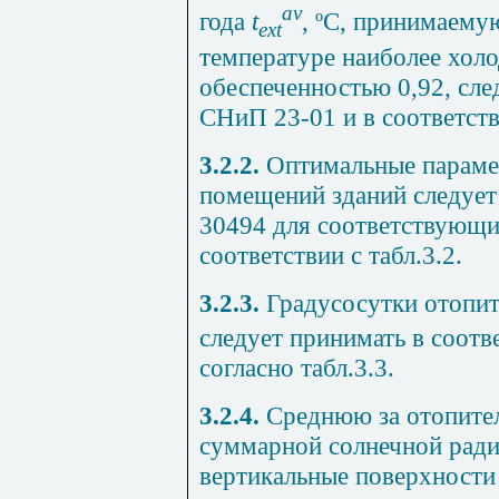
av
года
t
, ºС, принимаему
ext
температуре наиболее хол
обеспеченностью 0,92, сле
СНиП 23-01 и в соответст
3.2.2.
Оптимальные парамет
помещений зданий следует
30494 для соответствующи
соответствии с
табл.3.2
.
3.2.3.
Градусосутки отопит
следует принимать в соотв
согласно
табл.3.3
.
3.2.4.
Среднюю за отопите
суммарной солнечной ради
вертикальные поверхности