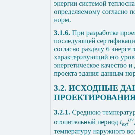
энергии системой теплосна
определяемому согласно
п
норм.
3.1.6.
При разработке проек
последующей сертификации
согласно
разделу 6
энергет
характеризующий его уров
энергетическое качество 
проекта здания данным но
3.2. ИСХОДНЫЕ Д
ПРОЕКТИРОВАНИ
3.2.1.
Среднюю температуру
av
отопительный период
t
ext
температуру наружного во