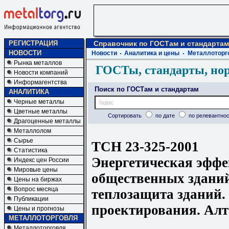
РЕГИСТРАЦИЯ
Справочник по ГОСТам и стандартам
НОВОСТИ
Новости
Аналитика и цены
Металлоторг
Рынка металлов
ГОСТы, стандарты, но
Новости компаний
Информагентства
Поиск по ГОСТам и стандартам
АНАЛИТИКА
Черные металлы
Цветные металлы
Сортировать
по дате
по релевантнос
Драгоценные металлы
Металлолом
Сырье
ТСН 23-325-2001
Статистика
Энергетическая эфф
Индекс цен России
Мировые цены
общественных здани
Цены на биржах
Вопрос месяца
теплозащита зданий
Публикации
проектирования. Ал
Цены и прогнозы
МЕТАЛЛОТОРГОВЛЯ
Металлоторговля