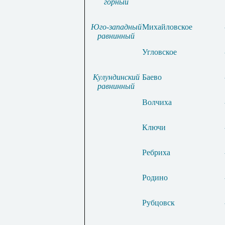
горный
Юго-западный
Михайловское
равнинный
Угловское
Кулундинский
Баево
равнинный
Волчиха
Ключи
Ребриха
Родино
Рубцовск