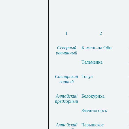
1
2
Северный
Камень-на Оби
равнинный
Тальменка
Салаирский
Тогул
горный
Алтайский
Белокуриха
предгорный
Змеиногорск
Алтайский
Чарышское