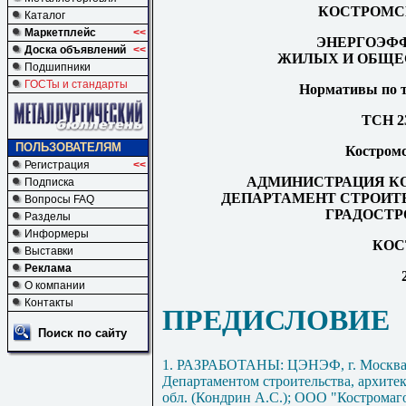
КОСТРОМС
Каталог
Маркетплейс
<<
ЭНЕРГОЭФ
Доска объявлений
<<
ЖИЛЫХ И ОБЩЕ
Подшипники
ГОСТы и стандарты
Нормативы по т
ТСН 23
ПОЛЬЗОВАТЕЛЯМ
К
остром
Регистрация
<<
АДМИНИСТРАЦИЯ К
Подписка
ДЕПАРТАМЕНТ СТРОИТ
Вопросы FAQ
ГРАДОСТР
Разделы
Информеры
КОС
Выставки
Реклама
О компании
Контакты
ПРЕДИСЛОВИЕ
Поиск по сайту
1. РАЗРАБОТАНЫ: ЦЭНЭФ, г. Москва (
Департаментом строительства, архите
обл. (Кондрин А.С.); ООО "Костромаг