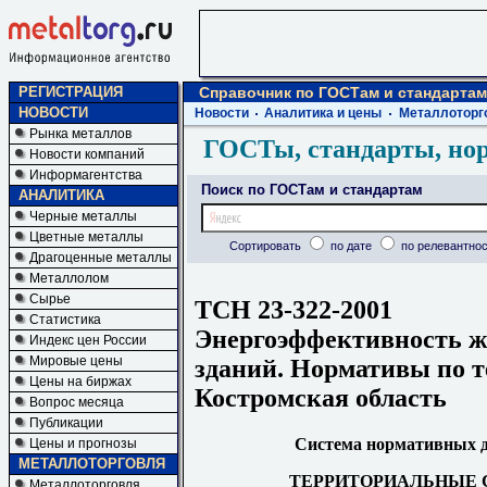
РЕГИСТРАЦИЯ
Справочник по ГОСТам и стандартам
НОВОСТИ
Новости
Аналитика и цены
Металлоторг
Рынка металлов
ГОСТы, стандарты, но
Новости компаний
Информагентства
Поиск по ГОСТам и стандартам
АНАЛИТИКА
Черные металлы
Цветные металлы
Сортировать
по дате
по релевантнос
Драгоценные металлы
Металлолом
Сырье
ТСН 23-322-2001
Статистика
Энергоэффективность 
Индекс цен России
Мировые цены
зданий. Нормативы по т
Цены на биржах
Костромская область
Вопрос месяца
Публикации
Система нормативных д
Цены и прогнозы
МЕТАЛЛОТОРГОВЛЯ
ТЕРРИТОРИАЛЬНЫЕ 
Металлоторговля