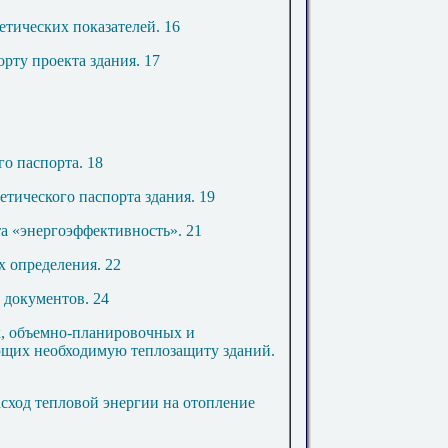
гетических показателей
.
16
орту проекта здания
.
17
го паспорта
.
18
етического паспорта здания
.
19
та «энергоэффективность»
.
21
х определения
.
22
 документов
.
24
, объемно-планировочных и
ющих необходимую теплозащиту зданий
.
сход тепловой энергии на отопление