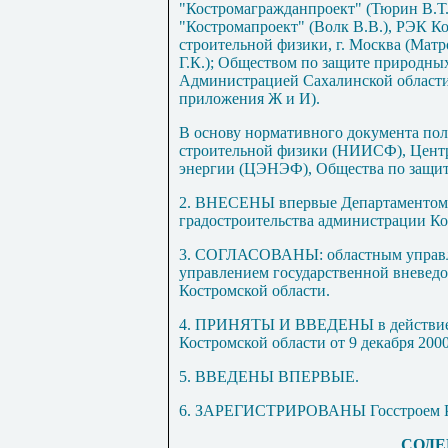
"Костромагражданпроект" (Тюрин В.Т.
"Костромапроект" (Волк В.В.), РЭК Ко
строительной физики, г. Москва (Мат
Г.К.); Обществом по защите природных
Администрацией Сахалинской области
приложения Ж и И).
В основу нормативного документа п
строительной физики (НИИСФ), Цент
энергии (ЦЭНЭФ), Общества по защит
2. ВНЕСЕНЫ впервые Департаментом с
градостроительства администрации Ко
3. СОГЛАСОВАНЫ: областным управл
управлением государственной вневед
Костромской области.
4. ПРИНЯТЫ И ВВЕДЕНЫ в действие 
Костромской области от 9 декабря 200
5. ВВЕДЕНЫ ВПЕРВЫЕ.
6. ЗАРЕГИСТРИРОВАНЫ Госстроем Росс
СОДЕ