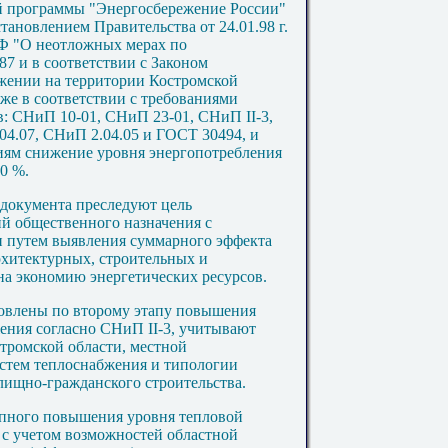
вой программы "Энергосбережение России"
тановлением Правительства от 24.01.98 г.
РФ "О неотложных мерах по
87 и в соответствии с Законом
жении на территории Костромской
акже в соответствии с требованиями
: СНиП 10-01, СНиП 23-01, СНиП II-3,
04.07, СНиП 2.04.05 и ГОСТ 30494, и
иям снижение уровня энергопотребления
0 %.
документа преследуют цель
й общественного назначения с
 путем выявления суммарного эффекта
рхитектурных, строительных и
а экономию энергетических ресурсов.
овлены по второму этапу повышения
ения согласно СНиП II-3, учитывают
тромской области, местной
стем теплоснабжения и типологии
лищно-гражданского строительства.
апного повышения уровня тепловой
 с учетом возможностей областной