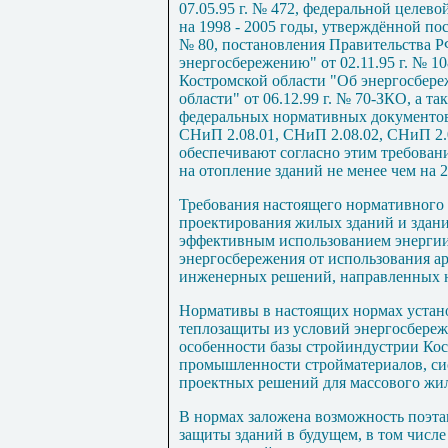
07.05.95 г. № 472, федеральной целе
на 1998 - 2005 годы, утверждённой пос
№ 80, постановления Правительства 
энергосбережению" от 02.11.95 г. № 10
Костромской области "Об энергосбере
области" от 06.12.99 г. № 70-ЗКО, а т
федеральных нормативных документов
СНиП 2.08.01, СНиП 2.08.02, СНиП 2.
обеспечивают согласно этим требован
на отопление зданий не менее чем на 2
Требования настоящего нормативного 
проектирования жилых зданий и здани
эффективным использованием энергии
энергосбережения от использования а
инженерных решений, направленных н
Нормативы в настоящих нормах устан
теплозащиты из условий энергосбереж
особенности базы стройиндустрии Кос
промышленности стройматериалов, си
проектных решений для массового жи
В нормах заложена возможность поэт
защиты зданий в будущем, в том числе