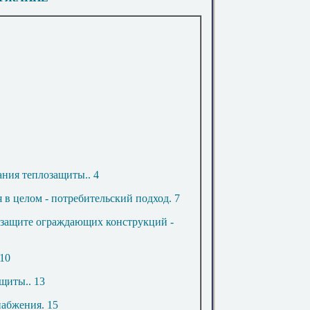
вания теплозащиты
..
4
я в целом - потребительский подход
.
7
озащите ограждающих конструкций -
10
ащиты
..
13
набжения
.
15