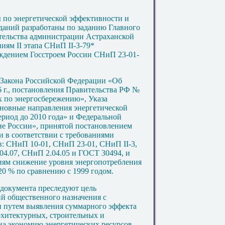
 по энергетической эффективности и
даний разработаны по заданию Главного
тельства администрации Астраханской
аниям
II
этапа СНиП II-3-79*
рждением Госстроем России СНиП 23-01-
 Закона Российской Федерации «Об
6 г., постановления Правительства РФ №
ах по энергосбережению», Указа
сновные направления энергетической
риод до 2010 года» и Федеральной
е России», принятой постановлением
 и в соответствии с требованиями
: СНиП 10-01, СНиП 23-01, СНиП II-3,
04.07, СНиП 2.04.05 и ГОСТ 30494, и
иям снижение уровня энергопотребления
 20 % по сравнению с 1999 годом.
документа преследуют цель
й общественного назначения с
 путем выявления суммарного эффекта
рхитектурных, строительных и
а экономию энергетических ресурсов.