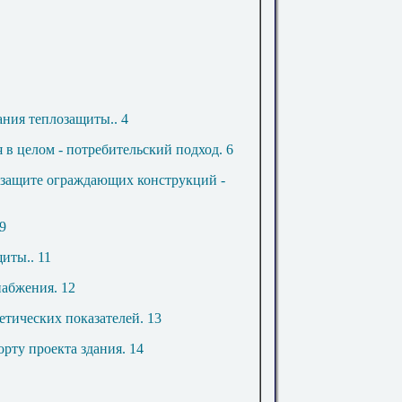
вания теплозащиты
..
4
я в целом - потребительский подход
.
6
озащите ограждающих конструкций -
9
щиты
..
11
набжения
.
12
гетических показателей
.
13
орту проекта здания
.
14