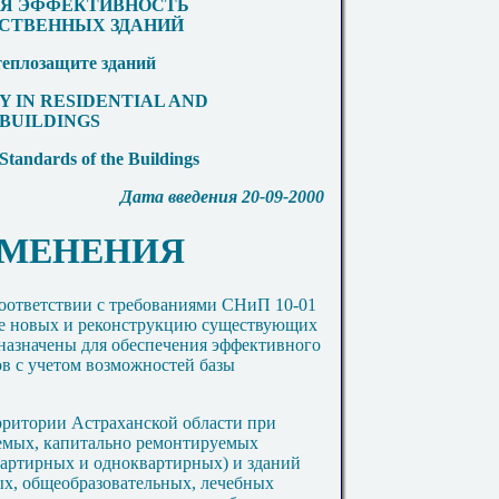
Я ЭФФЕКТИВНОСТЬ
СТВЕННЫХ ЗДАНИЙ
еплозащите зданий
Y IN RESIDENTIAL AND
 BUILDINGS
tandards of the Buildings
Дата введения 20-09-2000
РИМЕНЕНИЯ
оответствии с требованиями СНиП 10-01
ие новых и реконструкцию существующих
назначены для обеспечения эффективного
ов с учетом возможностей базы
ритории Астраханской области при
емых, капитально ремонтируемых
артирных и одноквартирных) и зданий
ых, общеобразовательных, лечебных