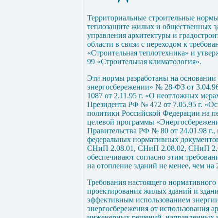
Территориальные строительные нормы
теплозащите жилых и общественных з
управления архитектуры и градострои
области в связи с переходом к требов
«Строительная теплотехника» и утве
99 «Строительная климатология».
Эти нормы разработаны на основании
энергосбережении» № 28-ФЗ от 3.04.9
1087 от 2.11.95 г. «О неотложных мер
Президента РФ № 472 от 7.05.95 г. «О
политики Российской Федерации на пе
целевой программы «Энергосбережени
Правительства РФ № 80 от 24.01.98 г.,
федеральных нормативных документов
СНиП 2.08.01, СНиП 2.08.02, СНиП 2.
обеспечивают согласно этим требован
на отопление зданий не менее, чем на
Требования настоящего нормативного 
проектирования жилых зданий и здани
эффективным использованием энергии
энергосбережения от использования а
инженерных решений, направленных н