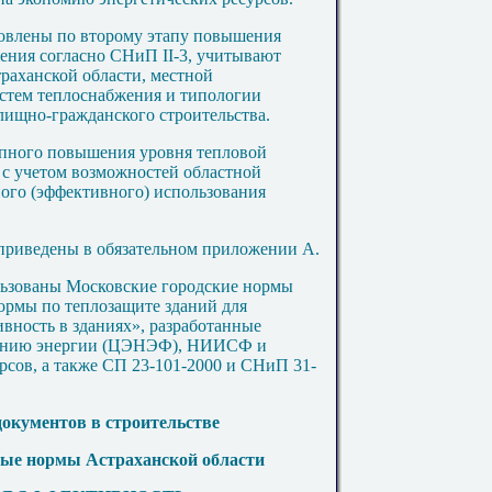
овлены по второму этапу повышения
ения согласно СНиП II-3, учитывают
раханской области, местной
стем теплоснабжения и типологии
лищно-гражданского строительства.
апного повышения уровня тепловой
 с учетом возможностей областной
ого (эффективного) использования
приведены в обязательном приложении А.
льзованы Московские городские нормы
ормы по теплозащите зданий для
вность в зданиях», разработанные
ванию энергии (ЦЭНЭФ), НИИСФ и
сов, а также СП 23-101-2000 и СНиП 31-
окументов в строительстве
ые нормы Астраханской области