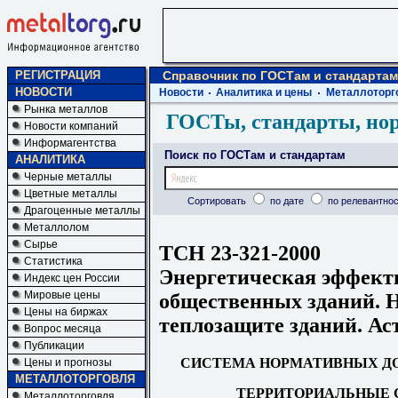
РЕГИСТРАЦИЯ
Справочник по ГОСТам и стандартам
НОВОСТИ
Новости
Аналитика и цены
Металлоторг
Рынка металлов
ГОСТы, стандарты, но
Новости компаний
Информагентства
Поиск по ГОСТам и стандартам
АНАЛИТИКА
Черные металлы
Цветные металлы
Сортировать
по дате
по релевантнос
Драгоценные металлы
Металлолом
Сырье
ТСН 23-321-2000
Статистика
Энергетическая эффект
Индекс цен России
Мировые цены
общественных зданий. 
Цены на биржах
теплозащите зданий. Ас
Вопрос месяца
Публикации
СИСТЕМА НОРМАТИВНЫХ ДО
Цены и прогнозы
МЕТАЛЛОТОРГОВЛЯ
ТЕРРИТОРИАЛЬНЫЕ 
Металлоторговля