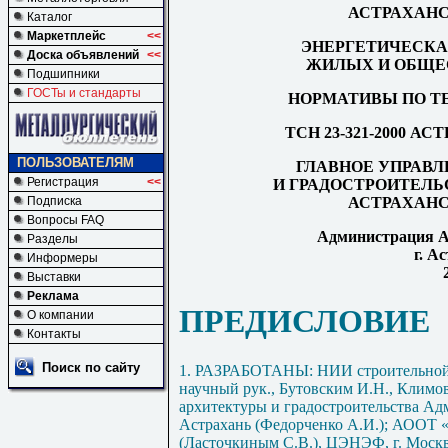
АСТРАХАНС
Каталог
Маркетплейс
<<
ЭНЕРГЕТИЧЕСКА
Доска объявлений
<<
ЖИЛЫХ И ОБЩЕ
Подшипники
ГОСТы и стандарты
НОРМАТИВЫ ПО Т
ТСН 23-321-2000 
ПОЛЬЗОВАТЕЛЯМ
ГЛАВНОЕ УПРАВ
Регистрация
<<
И ГРАДОСТРОИТЕЛ
АСТРАХАНС
Подписка
Вопросы FAQ
Администрация А
Разделы
г. А
Информеры
Выставки
Реклама
ПРЕДИСЛОВИЕ
О компании
Контакты
Поиск по сайту
1. РАЗРАБОТАНЫ: НИИ строительной 
научный рук., Бутовским И.Н., Климо
архитектуры и градостроительства Ад
Астрахань (Федорченко А.И.); АООТ «
(Ласточкиным С.В.), ЦЭНЭФ, г. Моск