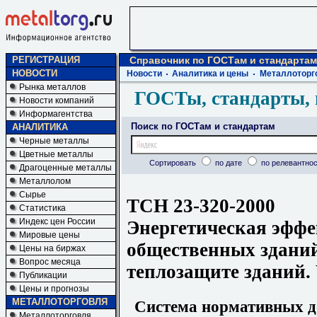
РЕГИСТРАЦИЯ
Справочник по ГОСТам и стандартам
НОВОСТИ
Новости
Аналитика и цены
Металлоторг
Рынка металлов
ГОСТы, стандарты, 
Новости компаний
Информагентства
Поиск по ГОСТам и стандартам
АНАЛИТИКА
Черные металлы
Цветные металлы
Сортировать
по дате
по релевантнос
Драгоценные металлы
Металлолом
Сырье
ТСН 23-320-2000
Статистика
Индекс цен России
Энергетическая эфф
Мировые цены
общественных здани
Цены на биржах
Вопрос месяца
теплозащите зданий.
Публикации
Цены и прогнозы
МЕТАЛЛОТОРГОВЛЯ
Система нормативных до
Металлоторговля