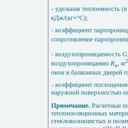
- удельная теплоемкость (
кДж/(кг
×
°С);
- коэффициент паропрони
сопротивление паропрони
- воздухопроницаемость
G
2
воздухопроницанию
R
,
м
a
окон и балконных дверей 
- коэффициент поглощения
наружной поверхностью о
Примечание.
Расчетные п
теплоизоляционных матери
стекловолокнистых и полим