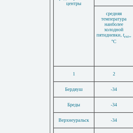
центры
средняя
температура
наиболее
холодной
пятидневки,
t
,,
ext
°
C
1
2
Бердяуш
-34
Бреды
-34
Верхнеуральск
-34