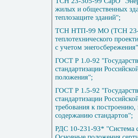
ТСН 23-305-99 СарО "Энер
жилых и общественных зд
теплозащите зданий";
ТСН НТП-99 МО (ТСН 23
теплотехнического проект
с учетом энегосбережения"
ГОСТ Р 1.0-92 "Государств
стандартизации Российско
положения";
ГОСТ Р 1.5-92 "Государств
стандартизации Российско
требования к построению,
содержанию стандартов";
РДС 10-231-93* "Система 
Основные положения серти