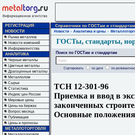
РЕГИСТРАЦИЯ
Справочник по ГОСТам и стандартам
НОВОСТИ
Новости
Аналитика и цены
Металлоторг
Рынка металлов
ГОСТы, стандарты, но
Новости компаний
Информагентства
Поиск по ГОСТам и стандартам
АНАЛИТИКА
Черные металлы
Цветные металлы
Сортировать
по дате
по релевантнос
Драгоценные металлы
Металлолом
Сырье
ТСН 12-301-96
Статистика
Приемка и ввод в эк
Индекс цен России
Мировые цены
законченных строите
Цены на биржах
Вопрос месяца
Основные положения.
Публикации
Цены и прогнозы
МЕТАЛЛОТОРГОВЛЯ
Металлоторговля