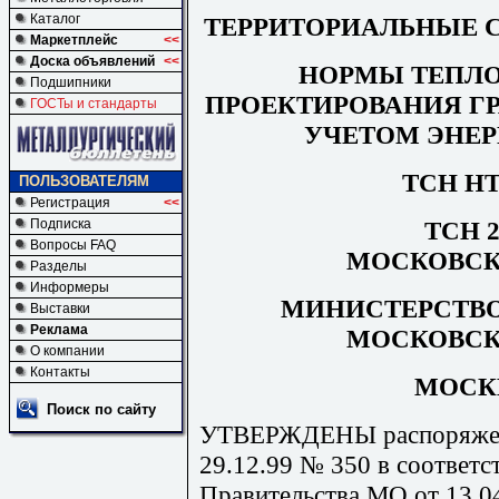
Каталог
ТЕРРИТОРИАЛЬНЫЕ 
Маркетплейс
<<
Доска объявлений
<<
НОРМЫ ТЕПЛ
Подшипники
ПРОЕКТИРОВАНИЯ Г
ГОСТы и стандарты
УЧЕТОМ ЭНЕ
ТСН НТ
ПОЛЬЗОВАТЕЛЯМ
Регистрация
<<
ТСН 2
Подписка
Вопросы FAQ
МОСКОВСК
Разделы
Информеры
МИНИСТЕРСТВО
Выставки
Реклама
МОСКОВСК
О компании
Контакты
МОСКВ
Поиск по сайту
УТВЕРЖДЕНЫ распоряжен
29.12.99 № 350 в соответс
Правительства МО от 13.04