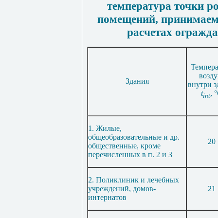
температура точки ро
помещений, принимаем
расчетах огражд
Темпера
возду
Здания
внутри з
t
, 
int
1. Жилые,
общеобразовательные и др.
20
общественные, кроме
перечисленных в п. 2 и 3
2. Поликлиник и лечебных
учреждений, домов-
21
интернатов