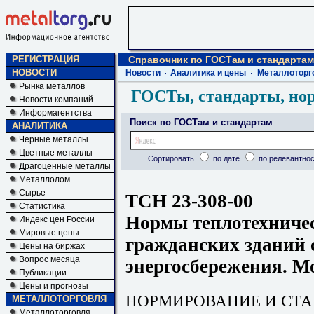
РЕГИСТРАЦИЯ
Справочник по ГОСТам и стандартам
НОВОСТИ
Новости
Аналитика и цены
Металлоторг
Рынка металлов
ГОСТы, стандарты, но
Новости компаний
Информагентства
Поиск по ГОСТам и стандартам
АНАЛИТИКА
Черные металлы
Цветные металлы
Сортировать
по дате
по релевантнос
Драгоценные металлы
Металлолом
Сырье
ТСН 23-308-00
Статистика
Нормы теплотехниче
Индекс цен России
Мировые цены
гражданских зданий 
Цены на биржах
Вопрос месяца
энергосбережения. М
Публикации
Цены и прогнозы
НОРМИРОВАНИЕ И СТ
МЕТАЛЛОТОРГОВЛЯ
Металлоторговля