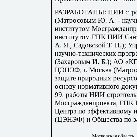
РАЗРАБОТАНЫ: НИИ стро
(Матросовым Ю. А. - научн
институтом Мосгражданпро
институтом ГПК НИИ Са
А. Я., Садовской Т. Н.); 
научно-технических прог
(Захаровым И. Б.); АО «К
ЦЭНЭФ, г. Москва (Матро
защите природных ресурсо
основу нормативного док
99, работы НИИ строител
Мосгражданпроекта, ГПК
Центра по эффективному и
(ЦЭНЭФ) и Общества по з
Московская область