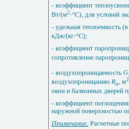
- коэффициент теплоусвоен
2
Вт/(м
·°С), для условий эк
- удельная теплоемкость (
кДж/(кг·°С);
- коэффициент паропрони
сопротивление паропрони
- воздухопроницаемость
G
2
воздухопроницанию
R
, м
a
окон и балконных дверей 
- коэффициент поглощения
наружной поверхностью о
Примечание.
Расчетные по