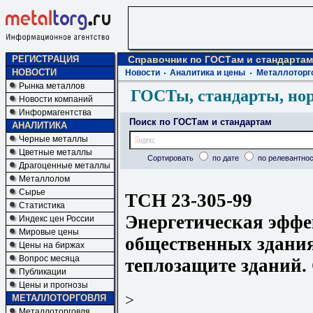
РЕГИСТРАЦИЯ
Справочник по ГОСТам и стандартам
НОВОСТИ
Новости
Аналитика и цены
Металлоторг
Рынка металлов
ГОСТы, стандарты, но
Новости компаний
Информагентства
Поиск по ГОСТам и стандартам
АНАЛИТИКА
Черные металлы
Цветные металлы
Сортировать
по дате
по релевантнос
Драгоценные металлы
Металлолом
Сырье
ТСН 23-305-99
Статистика
Энергетическая эффе
Индекс цен России
Мировые цены
общественных здани
Цены на биржах
Вопрос месяца
теплозащите зданий.
Публикации
Цены и прогнозы
>
МЕТАЛЛОТОРГОВЛЯ
Металлоторговля