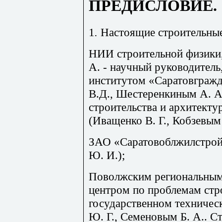
ПРЕДИСЛОВИЕ.
1
.
Настоящие строительные
НИИ строительной физики, 
А. - научный руководитель
институтом «
Саратовграж
В.Д.,
Шестеренкиным
А. А
строительства и архитекту
(Иващенко В. Г.,
Кобзевым
ЗАО
«
Саратовоблжилстро
Ю. И.);
Поволжским региональным
центром по проблемам стр
государственном техничес
Ю. Г., Семеновым Б. А.. Ст