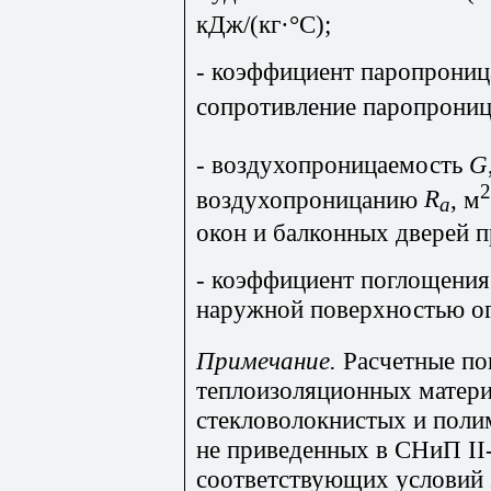
кДж
/(кг·°С);
- коэффициент
паропрониц
сопротивление
паропрони
- воздухопроницаемость
G
2
воздухопроницанию
R
, м
а
окон и балконных дверей 
- коэффициент поглощения
наружной поверхностью о
Примечание.
Расчетные по
теплоизоляционных матери
стекловолокнистых и полим
не приведенных в СНиП
II
соответствующих условий 