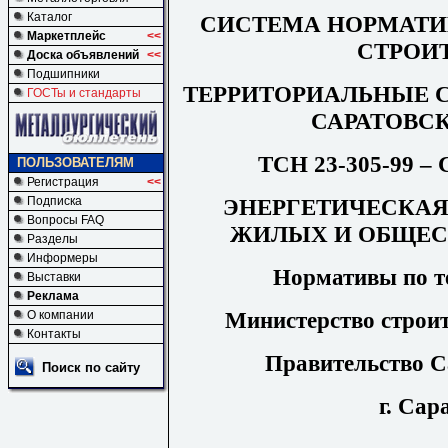
Каталог
СИСТЕМА НОРМАТИ
Маркетплейс
<<
СТРОИ
Доска объявлений
<<
Подшипники
ТЕРРИТОРИАЛЬНЫЕ 
ГОСТы и стандарты
САРАТОВС
ТСН
23-305-99 – 
ПОЛЬЗОВАТЕЛЯМ
Регистрация
<<
ЭНЕРГЕТИЧЕСКАЯ
Подписка
Вопросы FAQ
ЖИЛЫХ И ОБЩЕС
Разделы
Информеры
Нормативы по т
Выставки
Реклама
Министерство строит
О компании
Контакты
Правительство С
Поиск по сайту
г. Сар