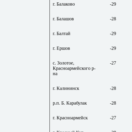
г. Балаково
-29
г. Балашов
-28
г.
Балтай
-29
г. Ершов
-29
с. Золотое,
-27
Красноармейского р-
на
г.
Калининск
-28
р.п. Б.
Карабулак
-28
г. Красноармейск
-27