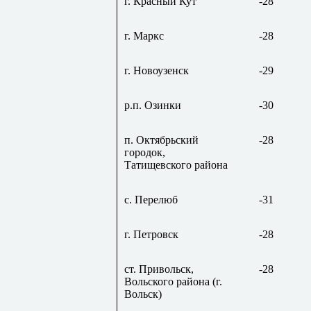
г. Красный Кут
-28
г. Маркс
-28
г.
Новоузенск
-29
р.п.
Озинки
-30
п. Октябрьский
-28
городок,
Татищевского
района
с.
Перелюб
-31
г.
Петровск
-28
ст.
Привольск
,
-28
Вольского
района (г.
Вольск
)