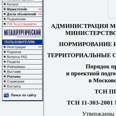
Каталог
Маркетплейс
<<
Доска объявлений
<<
Подшипники
ГОСТы и стандарты
АДМИНИСТРАЦИЯ М
МИНИСТЕРСТВО
ПОЛЬЗОВАТЕЛЯМ
НОРМИРОВАНИЕ 
Регистрация
<<
Подписка
ТЕРРИТОРИАЛЬНЫЕ 
Вопросы FAQ
Разделы
Порядок п
Информеры
и проектной подго
Выставки
Реклама
в Московс
О компании
Контакты
ТСН П
Поиск по сайту
ТСН 11-303-2001 
Утверждены 