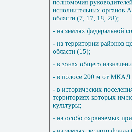
полномочия руководителе
исполнительных органов 
области (
7
,
17
,
18
,
28
);
- на землях федеральной с
- на территории районов ц
области (
15
);
- в зонах общего назначени
- в полосе 200 м от МКАД 
- в исторических поселения
территориях которых имею
культуры;
- на особо охраняемых пр
- на землях лесного фонда 