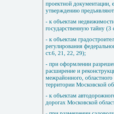
проектной документации, е
утверждению предъявляют
- к объектам недвижимост
государственную тайну (
3
с
- к объектам градостроите
регулирования федеральног
ст.6,
21
,
22
,
29
);
- при оформлении разреше
расширение и реконструк
межрайонного, областного 
территории Московской об
- к объектам автодорожног
дорогах Московской област
- при размещении садовод