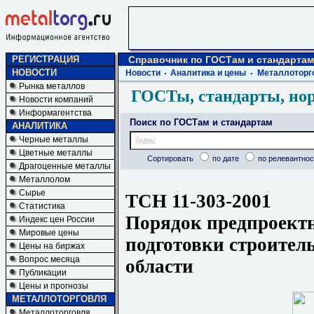
РЕГИСТРАЦИЯ
Справочник по ГОСТам и стандартам
НОВОСТИ
Новости
Аналитика и цены
Металлоторг
Рынка металлов
ГОСТы, стандарты, но
Новости компаний
Информагентства
Поиск по ГОСТам и стандартам
АНАЛИТИКА
Черные металлы
Цветные металлы
Сортировать
по дате
по релевантнос
Драгоценные металлы
Металлолом
Сырье
ТСН 11-303-2001
Статистика
Порядок предпроектн
Индекс цен России
Мировые цены
подготовки строител
Цены на биржах
Вопрос месяца
области
Публикации
Цены и прогнозы
МЕТАЛЛОТОРГОВЛЯ
Металлоторговля