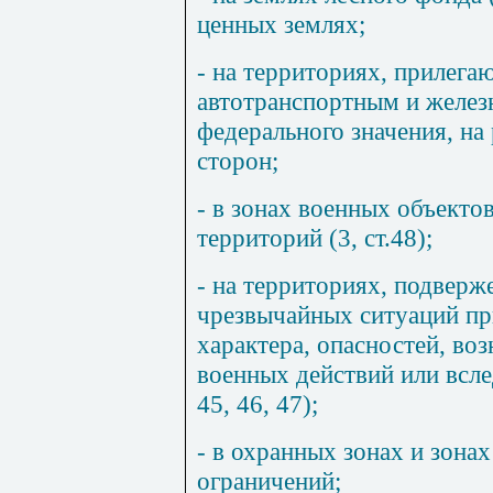
ценных землях;
- на территориях, прилег
автотранспортным и желе
федерального значения, на
сторон;
- в зонах военных объекто
территорий (
3
, ст.48);
- на территориях, подвер
чрезвычайных ситуаций пр
характера, опасностей, в
военных действий или всле
45
,
46
,
47
);
- в охранных зонах и зона
ограничений;