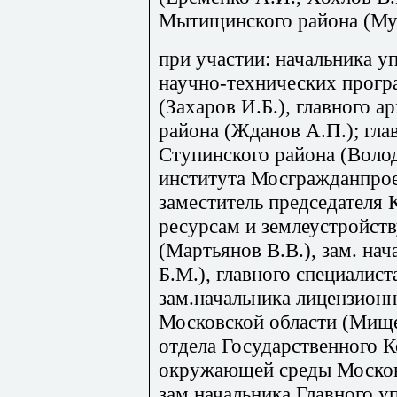
Мытищинского района (Мух
при участии: начальника 
научно-технических прог
(Захаров И.Б.), главного 
района (Жданов А.П.); гла
Ступинского района (Воло
института Мосгражданпрое
заместитель председателя
ресурсам и землеустройст
(Мартьянов В.В.), зам. нач
Б.М.), главного специалист
зам.начальника лицензионн
Московской области (Мище
отдела Государственного К
окружающей среды Московс
зам.начальника Главного у