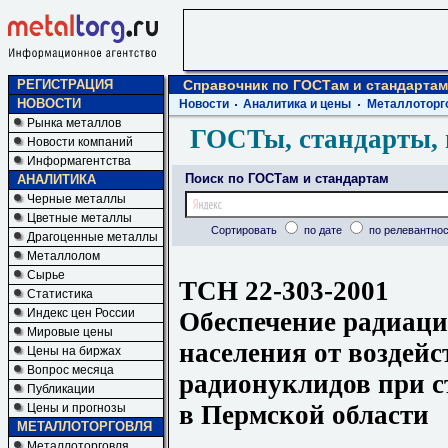
РЕГИСТРАЦИЯ
Справочник по ГОСТам и стандартам
НОВОСТИ
Новости
Аналитика и цены
Металлоторг
Рынка металлов
ГОСТы, стандарты, 
Новости компаний
Информагентства
Поиск по ГОСТам и стандартам
АНАЛИТИКА
Черные металлы
Цветные металлы
Сортировать
по дате
по релевантнос
Драгоценные металлы
Металлолом
Сырье
ТСН 22-303-2001
Статистика
Индекс цен России
Обеспечение радиаци
Мировые цены
населения от воздей
Цены на биржах
Вопрос месяца
радионуклидов при с
Публикации
в Пермской области
Цены и прогнозы
МЕТАЛЛОТОРГОВЛЯ
Металлоторговля