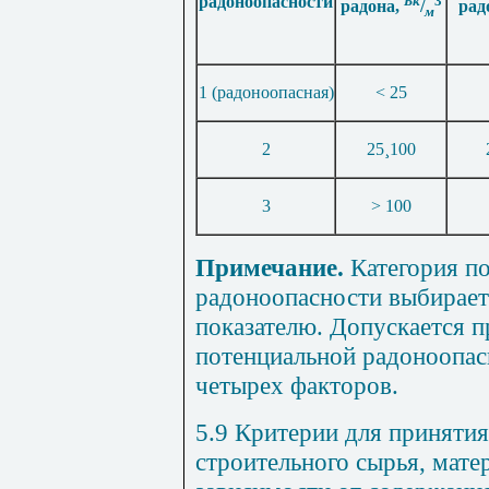
радоноопасности
Бк
3
радона,
/
рад
м
1 (радоноопасная)
< 25
2
25
¸
100
3
> 100
Примечание.
Категория п
радоноопасности выбирае
показателю. Допускается п
потенциальной радоноопас
четырех факторов.
5.9 Критерии для приняти
строительного сырья, матер