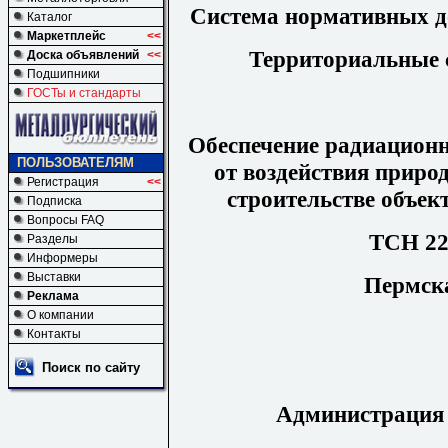
Система нормативных до
Каталог
Маркетплейс
<<
Территориальные 
Доска объявлений
<<
Подшипники
ГОСТы и стандарты
Обеспечение радиационн
ПОЛЬЗОВАТЕЛЯМ
от воздействия приро
Регистрация
<<
строительстве объек
Подписка
Вопросы FAQ
ТСН 22
Разделы
Информеры
Выставки
Пермска
Реклама
О компании
Контакты
Поиск по сайту
Администрация 