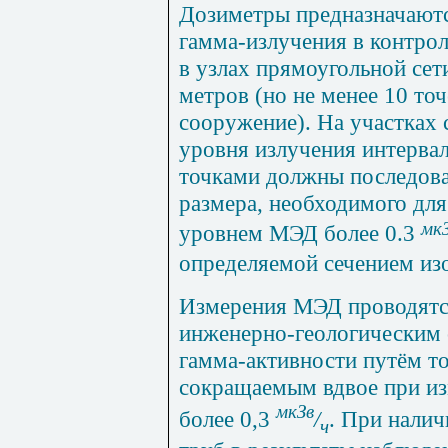
Дозиметры предназначают
гамма-излучения в контро
в узлах прямоугольной сет
метров (но не менее 10 то
сооружение). На участках
уровня излучения интерв
точками должны последова
размера, необходимого дл
мк
уровнем МЭД более 0.3
определяемой сечением из
Измерения МЭД проводятс
инженерно-геологическим 
гамма-активности путём то
сокращаемым вдвое при и
мкЗв
более 0,3
/
. При нали
ч