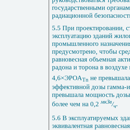
государственными органам
радиационной безопасност
5.5 При проектировании, с
эксплуатацию зданий жило
промышленного назначени
предусмотрено, чтобы сре
равновесная объемная акт
радона и торона в воздух
4,6
×
ЭРОА
не превышала
Tn
эффективной дозы гамма-и
превышала мощность дозы
мкЗв
более чем на 0,2
/
.
ч
5.6 В эксплуатируемых зда
эквивалентная равновесная