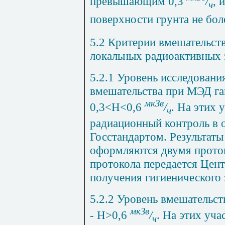
превышающим 0,3
/
, 
ч
поверхности грунта не бол
5.2 Критерии вмешательст
локальных радиоактивных 
5.2.1 Уровень исследовани
вмешательства при МЭД га
мкЗв
0,3<
H
<0,6
/
. На этих 
ч
радиационный контроль в о
Госстандартом. Результат
оформляются двумя проток
протокола передается Цен
получения гигиенического 
5.2.2 Уровень вмешательс
мкЗв
- Н>0,6
/
. На этих уча
ч