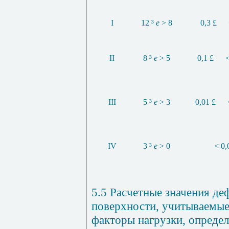
I
12
³
e
> 8
0,3
£
II
8
³
e
> 5
0,1
£
<
III
5
³
e
> 3
0,01
£
IV
3
³
e
> 0
< 0,
5.5 Расчетные значения д
поверхности, учитываемые 
факторы нагрузки, опреде