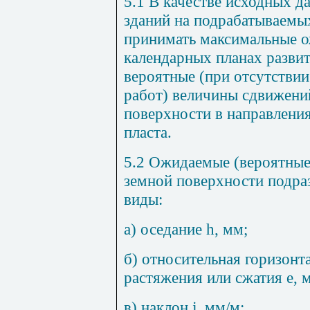
5.1 В качестве исходных 
зданий на подрабатываемы
принимать максимальные 
календарных планах развит
вероятные (при отсутстви
работ) величины сдвижени
поверхности в
направления
пласта.
5.2 Ожидаемые (вероятные
земной
поверхности подра
виды:
а) оседание
h
, мм;
б) относительная горизон
растяжения или сжатия
e
, 
в) наклон
j
, мм/м;