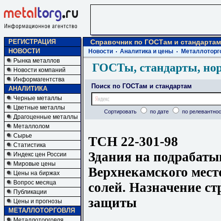
РЕГИСТРАЦИЯ
Справочник по ГОСТам и стандартам
НОВОСТИ
Новости
Аналитика и цены
Металлоторг
Рынка металлов
ГОСТы, стандарты, но
Новости компаний
Информагентства
Поиск по ГОСТам и стандартам
АНАЛИТИКА
Черные металлы
Цветные металлы
Сортировать
по дате
по релевантнос
Драгоценные металлы
Металлолом
Сырье
ТСН 22-301-98
Статистика
Здания на подрабат
Индекс цен России
Мировые цены
Верхнекамского мес
Цены на биржах
Вопрос месяца
солей. Назначение с
Публикации
защиты
Цены и прогнозы
МЕТАЛЛОТОРГОВЛЯ
Металлоторговля