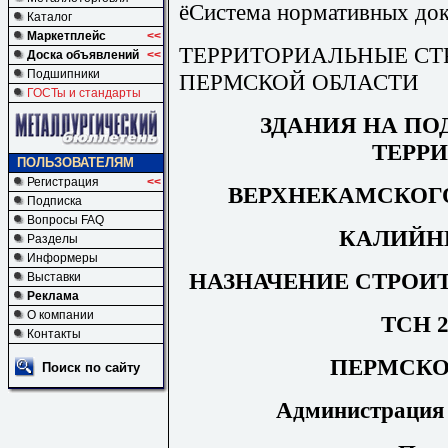
ёСистема нормативных док
Каталог
Маркетплейс
<<
ТЕРРИТОРИАЛЬНЫЕ С
Доска объявлений
<<
Подшипники
ПЕРМСКОЙ ОБЛАСТИ
ГОСТы и стандарты
ЗДАНИЯ НА П
ТЕРР
ПОЛЬЗОВАТЕЛЯМ
Регистрация
<<
ВЕРХНЕКАМСКОГ
Подписка
Вопросы FAQ
КАЛИЙН
Разделы
Информеры
НАЗНАЧЕНИЕ СТРОИ
Выставки
Реклама
О компании
ТСН 2
Контакты
ПЕРМСКО
Поиск по сайту
Администрация 