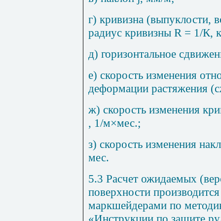
г) кривизна (выпуклости, в
радиус кривизны
R
= 1/К, 
д) горизонтальное сдвиже
е) скорость изменения отн
деформации растяжения (
ж) скорость изменения кр
, 1/м
×
мес.;
з) скорость изменения на
мес.
5.3 Расчет ожидаемых (ве
поверхности производится
маркшейдерами по методик
«Инструкции по защите ру