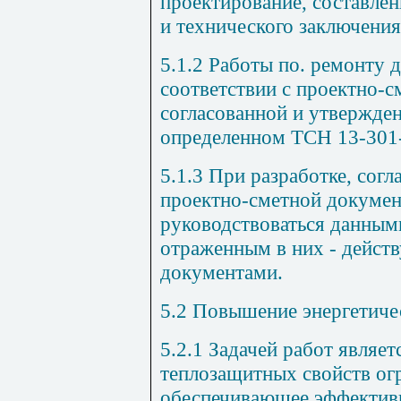
проектирование, составле
и технического заключения
5.1.2
Работы по. ремонту 
соответствии с прое
ктн
о-с
согласованной и утвержден
определенном
ТСН 13-301
5.1.3
При разработке, согл
проектно-сметной докумен
руководствоваться данными
отраженным в них - дейс
документами.
5.2
Повышение энергетичес
5.2.1
Задачей работ являе
теплоза
щ
итных свойств о
обеспечивающее эффективн