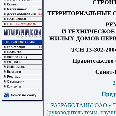
СТРОИ
Каталог
Маркетплейс
<<
ТЕРРИТОРИАЛЬНЫЕ 
Доска объявлений
<<
Подшипники
РЕ
ГОСТы и стандарты
И ТЕХНИЧЕСКОЕ
ЖИЛЫХ ДОМОВ ПЕР
ПОЛЬЗОВАТЕЛЯМ
Регистрация
<<
ТСН 13-302-200
Подписка
Вопросы FAQ
Правительство 
Разделы
Информеры
Санкт-
Выставки
Реклама
2
О компании
Контакты
Пред
Поиск по сайту
1
РАЗРАБОТАНЫ ОАО
«
Л
(руководитель темы
,
научны