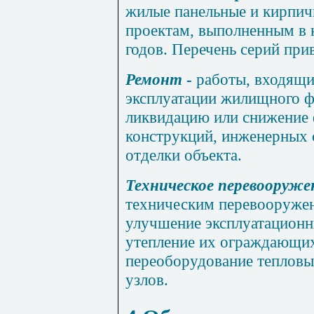
жилые панельные и кирпич
проектам, выполненным в к
годов. Перечень серий при
Ремонт
-
работы
,
входя
щ
и
эксплуатации жили
щ
ного 
ликвидацию или снижение 
конструкций, инженерных 
отделки объекта.
Техническое перевооруже
техническим перевооруже
улучшение эксплуатационн
утепление их ограждающих
переоборудование тепловы
узлов.