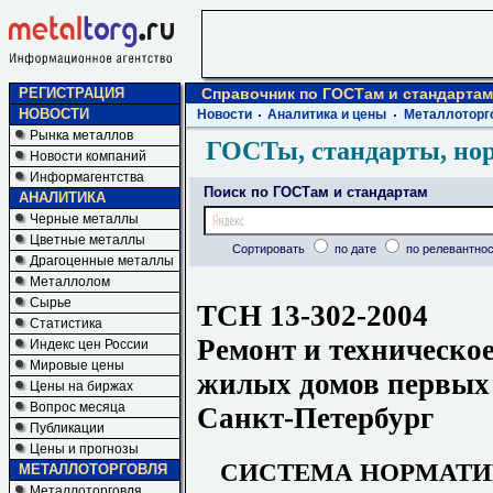
РЕГИСТРАЦИЯ
Справочник по ГОСТам и стандартам
НОВОСТИ
Новости
Аналитика и цены
Металлоторг
Рынка металлов
ГОСТы, стандарты, но
Новости компаний
Информагентства
Поиск по ГОСТам и стандартам
АНАЛИТИКА
Черные металлы
Цветные металлы
Сортировать
по дате
по релевантнос
Драгоценные металлы
Металлолом
Сырье
ТСН 13-302-2004
Статистика
Ремонт и техническо
Индекс цен России
Мировые цены
жилых домов первых 
Цены на биржах
Вопрос месяца
Санкт-Петербург
Публикации
Цены и прогнозы
СИСТЕМА НОРМАТИ
МЕТАЛЛОТОРГОВЛЯ
Металлоторговля