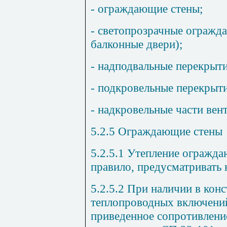
- ограждающие стены;
- светопрозрачн
ы
е огражд
балконные двери);
- на
д
подва
л
ьн
ы
е перекрыти
- подкровельн
ы
е перекрыти
- на
д
кровельн
ы
е части вен
5.2.5
Ограждающие стены
5.2.5.1
Утепление ограждаю
правило, предусматривать
5.2.5.2
При наличии в конс
теплопроводных включений
приведенное сопротивлени