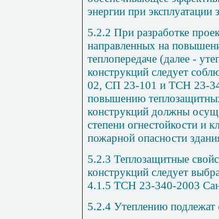
энергии при эксплуатации 
5.2.2
При разработк
е
проек
направленных на повышен
теплопередаче (далее - ут
конструкций следует собл
02
,
СП 23-101
и
ТСН 23-3
повышению теплоза
щ
итны
конструкций должны осуще
степени огнестойкости и к
пожарной опасности здани
5.2.3
Теплозащитные свой
конструкций следует выбрат
4.1.5
ТСН 23-340-2003
Сан
5.2.4
Утеплени
ю
подлежат 