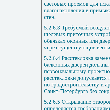
световых проемов для иск
влагонакоплен
и
я в примык
стен.
5.2.6.3
Требуемый воздухоо
щелевых приточных устрой
обвязках оконных или двер
через существующие венти
5.2.6.4
Рассте
кл
овка замен
балконных дверей должны 
первоначальному проектн
рассте
кл
овк
и
допускается 
по градостроительству и а
Санкт-Петербурга без сок
5.2.6.5
Открывание створо
определяется требованиями