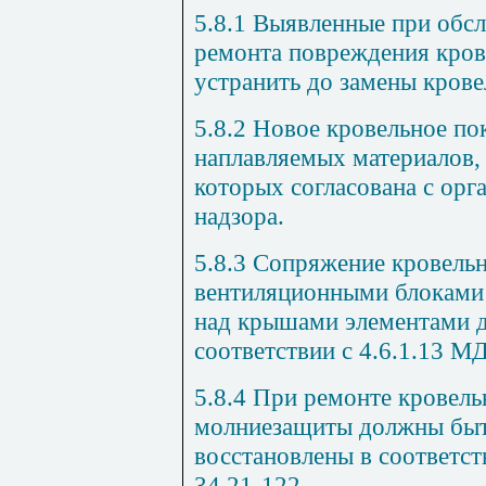
5.8.1
Выявленные при обсл
ремонта повреждения кров
устранить до замены крове
5.8.2
Новое кровельное пок
наплавляемых материалов
,
которых согласована с ор
надзора.
5.8.3
Сопряжение кровельн
вентиляционными блоками
над крышами элементами 
соответствии с 4.6
.1
.13
МД
5.8.4
При ремонте кровель
молниеза
щи
т
ы
должны быт
восстановлены в соответс
34.21-122.