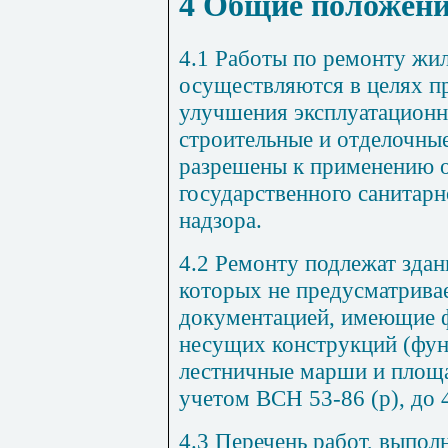
4
Общие положен
4.1
Работы по ремонту жилы
осуществляются в
ц
елях п
улучшения эксплуатационн
строительные и отделочны
разрешены к применению 
государственного санитар
надзора.
4.2
Ремонту подлежат здани
которых не предусматрива
документацией, имеющие 
несу
щ
их конструкций (фун
лестничные марши и площа
учетом
ВСН 53-86
(р), до
4.3
Перечень работ, выполн