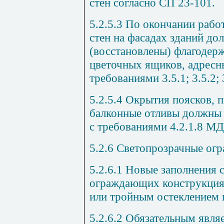
стен согласно
СП 23-101
.
5.2.5.3
По окончании рабо
стен на фасадах зданий д
(восстановлены) флагодерж
цветочных я
щ
иков, адресн
требованиями 3.5.1; 3.5.2; 
5.2.5.4
Окр
ы
т
и
я поясков, 
балконные отливы должны 
с требованиями 4.2
.1
.8
МДК
5.2.6
Светопрозрачные ог
5.2.6.1
Новые заполнения с
ограждающих конструкция
или тройным остеклением п
5.2.6.2
Обязательным являе