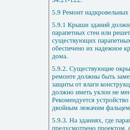
5.9
Ремонт на
дк
ро
в
ельн
ы
х
5.9.1
Крыши зданий должны
парапетных стен или реше
существующих парапетных
обеспечено их надежное к
дома.
5.9.2
. Существующие окр
ремонте должны быть заме
защиты от влаги конструкц
должно иметь уклон не мен
Рекомендуется устройство 
двойным лежачим фальцем
5.9.3
. На зданиях, где пар
предусмотрено проектом, с