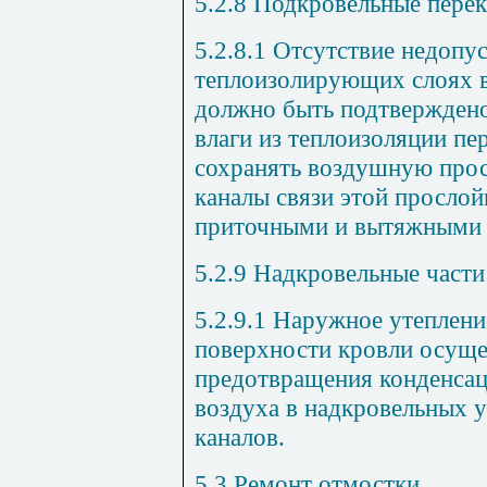
5.2.8
Подкровельн
ы
е пере
5.2.8.1
Отсутствие недопус
теплоизолирующих слоях в
должно быть подтверждено
влаги из теплоизоляции п
сохранять воздушную прос
каналы связи этой просло
приточными и вытяжными о
5.2.9
Н
а
д
кровель
ны
е част
5.2.9.1
Наружное утепление
поверхности кровли осуще
предотвращения конденсац
воздуха в надкровельн
ы
х 
каналов.
5.3
Ремонт отмост
ки