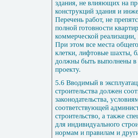
здания
,
не
влияющих
на
пр
конструкций здания
и
инж
Перечень
работ
,
не
препят
полной
готовности
кварти
коммерческой
реализации
,
При
этом
все
места общег
клетки
,
лифтовые
шахты
,
б
должны
быть
выполнены
в
проекту
.
5.6
Вводимый
в
эксплуата
строительства должен
соот
законодательства
,
условия
соответствующей
админис
строительство
,
а
также
спе
для
индивидуального строи
нормам
и
правилам
и
друг