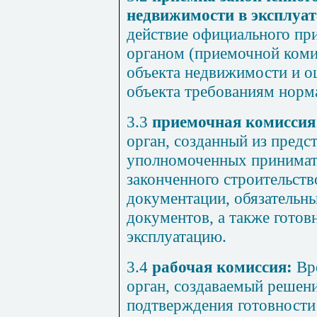
недвижимости
в эксплуа
действие
официального
пр
органом
(
приемочной
коми
объекта недвижимости
и
о
объекта
требованиям
норм
3.3
приемочная
комиссия
орган
,
созданный из
предс
уполномоченных
принимат
законченного
строительст
документации
,
обязательн
документов
,
а
также
готов
эксплуатацию
.
3.4
рабочая
комиссия
:
Вр
орган
,
создаваемый решен
подтверждения
готовности