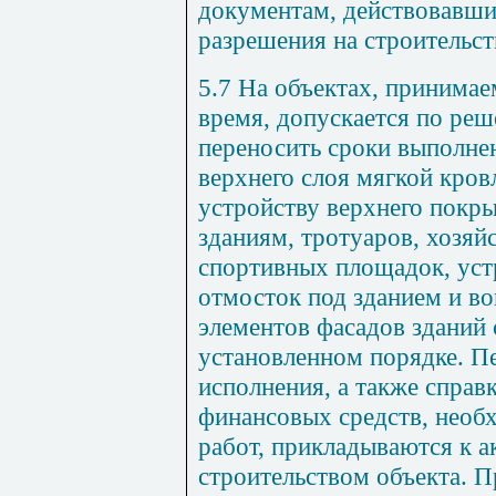
документам
,
действовавш
разрешения
на
строительст
5.7
На
объектах
,
принимае
время
,
допускается
по
реш
переносить
сроки
выполне
верхнего
слоя
мягкой
кров
устройству верхнего
покры
зданиям
,
тротуаров
,
хозяй
спортивных
площадок
,
уст
отмосток
под зданием
и
во
элементов
фасадов
зданий
установленном
порядке
.
Пе
исполнения
,
а
также
справ
финансовых
средств
,
необ
работ
,
прикладываются
к
а
строительством
объекта
.
П