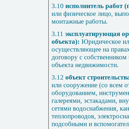
3.10
исполнитель
работ
(
или
физическое лицо
,
вып
монтажные
работы
.
3.11
эксплуатирующая
ор
объекта
):
Юридическое
и
осуществляющее
на
права
договору
с
собственником
объекта недвижимости
.
3.12
объект
строительств
или
сооружение
(
со
всем
о
оборудованием
,
инструме
галереями
,
эстакадами
,
вн
сетями
водоснабжения
,
ка
теплопроводов
,
электросн
подсобными
и
вспомогате