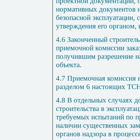
проектной
документации
,
нормативных
документов
безопасной
эксплуатации
,
утверждения
его органом
,
4.6
Законченный
строител
приемочной комиссии
зака
получившим
разрешение
н
объекта
.
4.7
Приемочная
комиссия
разделом
6
настоящих
ТС
4.8
В
отдельных
случаях
д
строительства
в эксплуата
требуемых
испытаний
по
п
наличии
существенных
за
органов
надзора в
процесс