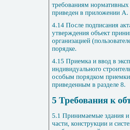
требованиям
нормативных
приведен
в
приложении
А
.
4.14
После
подписания
акт
утверждения объект
прини
организацией
(
пользовател
порядке
.
4.15
Приемка
и
ввод
в
экс
индивидуального строител
особым
порядком
приемки
приведенным
в
разделе
8
.
5 Требования к о
5.1
Принимаемые
здания
и
части
,
конструкции
и сист