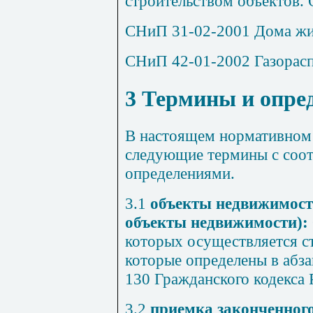
строительством объектов
.
СНиП 31-02-2001
Дома
ж
СНиП 42-01-2002
Газорас
3 Термины и опре
В
настоящем
нормативном
следующие
термины
с соо
определениями
.
3.1
объекты
недвижимос
объекты недвижимости
):
которых
осуществляется
с
которые
определены
в
абза
130
Гражданского
кодекса
3.2
приемка
законченног