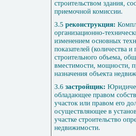
строительством
здания
,
со
приемочной
комиссии
.
3.5
реконструкция
:
Компл
организационно
-
техническ
изменением
основных
тех
показателей
(
количества
и
строительного объема
,
общ
вместимости
,
мощности
,
п
назначения
объекта
недви
3.6
застройщик
:
Юридиче
обладающее
правом собст
участок
или
правом
его
до
осуществляющее
в
устано
участке
строительство опр
недвижимости
.