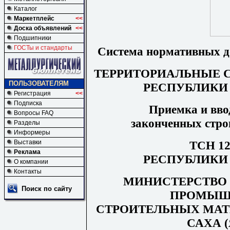
Каталог
Маркетплейс
<<
Доска объявлений
<<
Подшипники
ГОСТы и стандарты
Система
нормативных
д
ТЕРРИТОРИАЛЬНЫЕ
ПОЛЬЗОВАТЕЛЯМ
РЕСПУБЛИКИ
Регистрация
<<
Подписка
Приемка
и
вво
Вопросы FAQ
законченных
стро
Разделы
Информеры
ТСН 12
Выставки
Реклама
РЕСПУБЛИКИ
О компании
Контакты
МИНИСТЕРСТВО
Поиск по сайту
ПРОМЫШ
СТРОИТЕЛЬНЫХ
МАТ
САХА
(