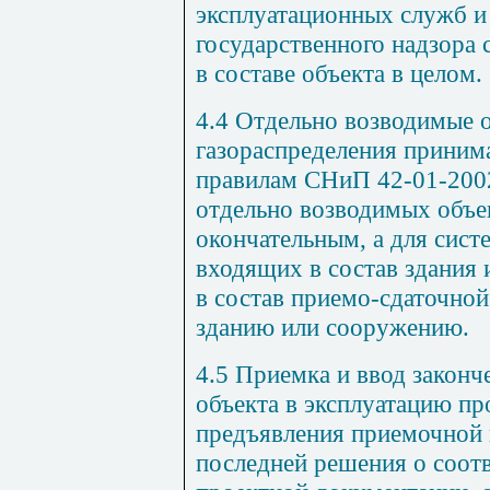
эксплуатационных
служб и
государственного
надзора
в
составе
объекта
в
целом
.
4.4
Отдельно
возводимые
газораспределения приним
правилам
СНиП 42-01-200
отдельно
возводимых
объе
окончательным
,
а
для
сист
входящих
в
состав
здания 
в
состав
приемо
-
сдаточной
зданию
или
сооружению
.
4.5
Приемка
и
ввод
законч
объекта
в
эксплуатацию пр
предъявления
приемочной
последней
решения
о
соот