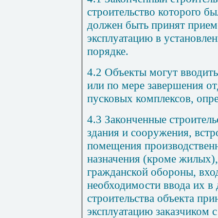
строительство
которого
бы
должен
быть
принят
прием
эксплуатацию
в
установле
порядке
.
4.2
Объекты
могут
вводить
или
по
мере завершения
от
пусковых
комплексов
,
опр
4.3
Законченные
строитель
здания
и
сооружения
,
встр
помещения
производствен
назначения
(
кроме
жилых
)
гражданской
обороны
,
вхо
необходимости
ввода
их в
строительства
объекта
при
эксплуатацию
заказчиком
с