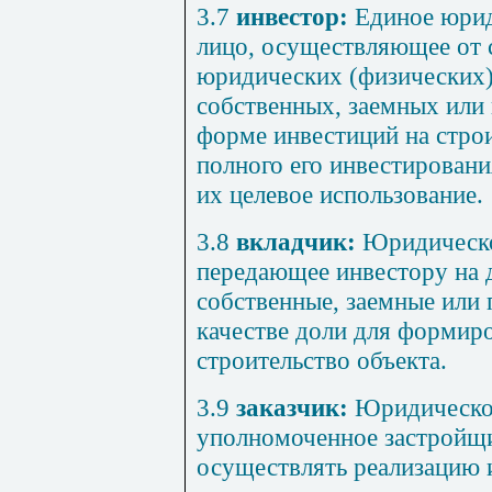
3.7
инвестор
:
Единое
юри
лицо
,
осуществляющее
от
юридических
(
физических
собственных
,
заемных
или
форме
инвестиций
на
стро
полного
его инвестировани
их
целевое
использование
.
3.8
вкладчик
:
Юридическ
передающее
инвестору на
собственные
,
заемные
или
качестве
доли
для
формиро
строительство
объекта
.
3.9
заказчик
:
Юридическо
уполномоченное застройщ
осуществлять
реализацию