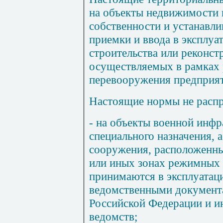
на
объекты недвижимости
собственности
и
устанавл
приемки
и
ввода
в
эксплуа
строительства
или реконст
осуществляемых
в
рамках
перевооружения
предприя
Настоящие
нормы
не
расп
-
на
объекты
военной
инфр
специального назначения
,
а
сооружения
,
расположенн
или
иных
зонах
режимных
принимаются в
эксплуатац
ведомственными
документ
Российской
Федерации
и
и
ведомств
;