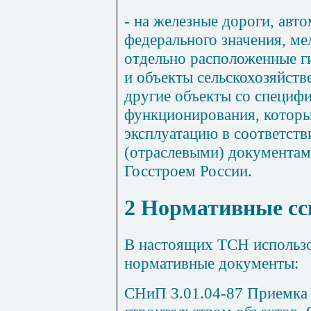
-
на
железные
дороги
,
авто
федерального
значения
,
ме
отдельно
расположенные
г
и
объекты
сельскохозяйств
другие
объекты со
специф
функционирования
,
котор
эксплуатацию
в
соответств
(
отраслевыми
)
документа
Госстроем
России
.
2 Нормативные с
В
настоящих
ТСН
использ
нормативные документы
:
СНиП 3.01.04-87
Приемка