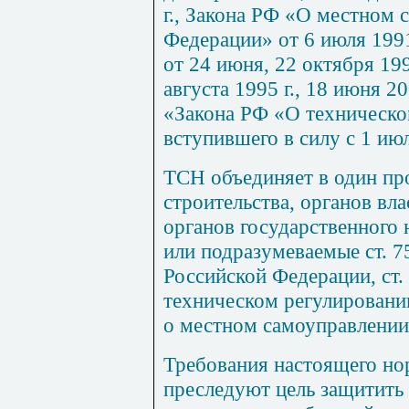
г
.,
Закона
РФ
«О
местном 
Федерации»
от
6
июля
199
от
24
июня
, 22
октября
19
августа
1995
г
., 18
июня
20
«Закона
РФ
«О
техническо
вступившего
в
силу
с
1
ию
ТСН
объединяет
в
один
пр
строительства
,
органов
вла
органов
государственного
или
подразумеваемые
ст
. 
Российской
Федерации
,
ст
.
техническом регулировани
о
местном
самоуправлении
Требования
настоящего
но
преследуют
цель защитить