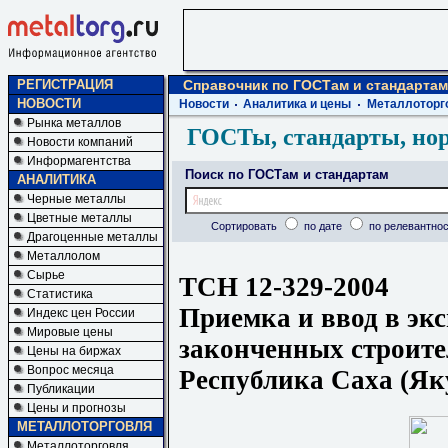
РЕГИСТРАЦИЯ
Справочник по ГОСТам и стандартам
НОВОСТИ
Новости
Аналитика и цены
Металлоторг
Рынка металлов
ГОСТы, стандарты, но
Новости компаний
Информагентства
Поиск по ГОСТам и стандартам
АНАЛИТИКА
Черные металлы
Цветные металлы
Сортировать
по дате
по релевантнос
Драгоценные металлы
Металлолом
Сырье
ТСН 12-329-2004
Статистика
Приемка и ввод в эк
Индекс цен России
Мировые цены
законченных строите
Цены на биржах
Вопрос месяца
Республика Саха (Як
Публикации
Цены и прогнозы
МЕТАЛЛОТОРГОВЛЯ
Металлоторговля