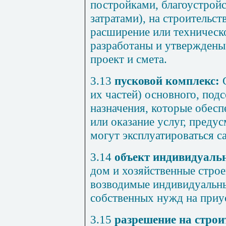
постройками
,
благоустрой
затратами
),
на
строительст
расширение
или
техническ
разработаны
и утверждены
проект
и
смета
.
3.13
пусковой
комплекс
:
их
частей
)
основного
,
подс
назначения
,
которые
обесп
или
оказание
услуг
,
предус
могут эксплуатироваться
с
3.14
объект
индивидуаль
дом
и хозяйственные
стро
возводимые
индивидуальн
собственных
нужд
на
приу
3.15
разрешение
на
строи