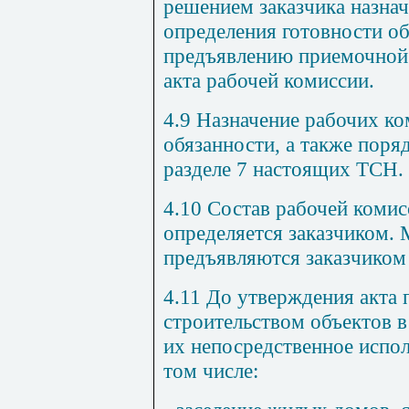
решением
заказчика
назнач
определения
готовности
об
предъявлению приемочной
акта
рабочей
комиссии
.
4.9
Назначение
рабочих
ко
обязанности
,
а
также поря
разделе
7
настоящих
ТСН
.
4.10
Состав
рабочей
комис
определяется заказчиком
.
предъявляются
заказчиком
4.11
До
утверждения
акта
строительством
объектов
в
их
непосредственное
испол
том
числе
: