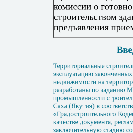
комиссии о готовно
строительством зда
предъявления прие
Вве
Территориальные
строител
эксплуатацию законченных
недвижимости
на
территор
разработаны
по
заданию
М
промышленности
строите
Саха
(
Якутия
)
в
соответст
«Градостроительного
Коде
качестве
документа
,
регла
заключительную
стадию со