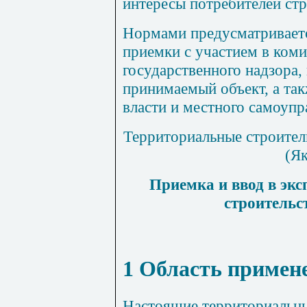
интересы
потребителей
ст
Нормами
предусматривает
приемки
с
участием
в коми
государственного
надзора
,
принимаемый
объект
,
а
та
власти
и местного
самоупр
Территориальные
строител
(
Як
Приемка
и
ввод
в
экс
строительс
1 Область примен
Настоящие
территориальн