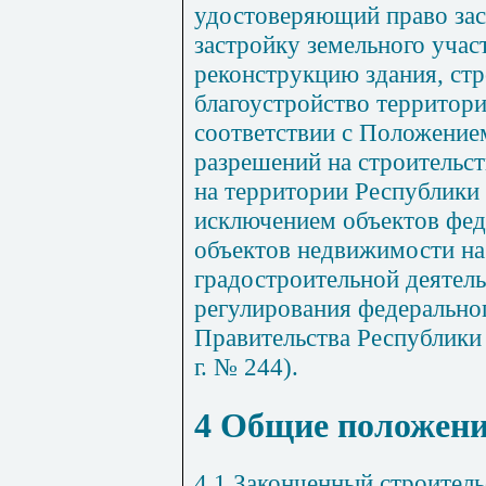
удостоверяющий
право за
застройку
земельного
учас
реконструкцию
здания
,
ст
благоустройство
территор
соответствии
с
Положение
разрешений
на строительс
на
территории
Республики
исключением
объектов
фед
объектов недвижимости
на
градостроительной
деятел
регулирования
федерально
Правительства Республики
г
.
№
244).
4 Общие положен
4.1
Законченный
строител