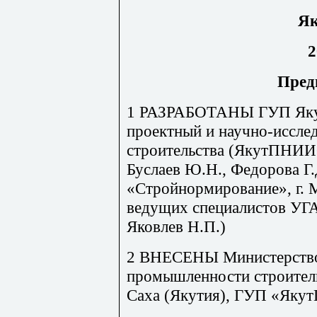
Як
2
Пред
1
РАЗРАБОТАНЫ
ГУП
Як
проектный
и
научно
-
иссле
строительства
(
ЯкутПНИИ
Буслаев
Ю
.
Н
.,
Федорова
Г
.
«Стройнормирование»
,
г
.
ведущих
специалистов У
Яковлев
Н
.
П
.)
2
ВНЕСЕНЫ
Министерств
промышленности строите
Саха
(
Якутия
),
ГУП
«Яку