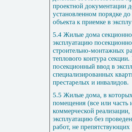
проектной
документации
д
установленном
порядке
до
объекта
к
приемке
в экспл
5.4
Жилые
дома
секционно
эксплуатацию посекционно
строительно
-
монтажных
р
теплового
контура
секции
.
посекционный
ввод
в эксп
специализированных
квар
престарелых
и
инвалидов
.
5.5
Жилые
дома
,
в
которы
помещения
(
все
или
часть
коммерческой
реализации
,
эксплуатацию без
проведе
работ
,
не
препятствующих