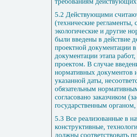
требованиям
действующих
5.2
Действующими
считаю
(
технические регламенты
,
экологические
и
другие
но
были
введены
в
действие
д
проектной
документации
в
документации
этапа
работ
проектом
.
В
случае
введен
нормативных
документов
указанной
даты
,
несоответ
обязательным
нормативны
согласовано
заказчиком
(
з
государственным органом
5.3
Все
реализованные
в
на
конструктивные
,
технолог
должны
соответствовать
п