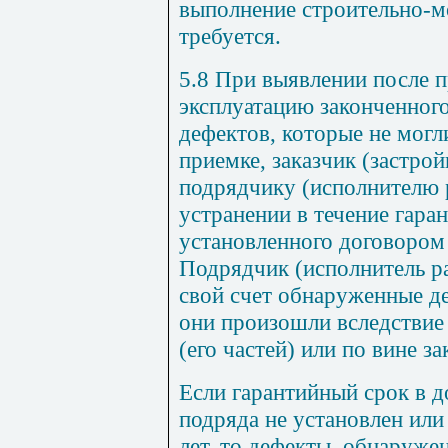
выполнение
строительно
-
м
требуется
.
5.8
При
выявлении
после
п
эксплуатацию
законченног
дефектов
,
которые
не
могл
приемке
,
заказчик
(
застро
подрядчику
(
исполнителю 
устранении
в
течение
гара
установленного
договором
Подрядчик
(
исполнитель р
свой
счет
обнаруженные
д
они
произошли
вследствие
(
его
частей
)
или
по вине
за
Если
гарантийный
срок
в
д
подряда
не
установлен или
лет
,
то
дефекты
,
обнаруже