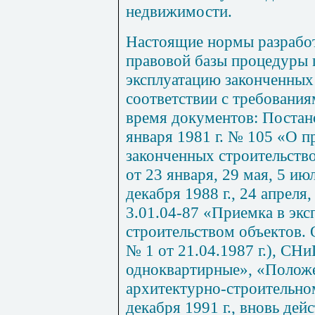
недвижимости
.
Настоящие
нормы
разрабо
правовой
базы процедуры
эксплуатацию
законченных
соответствии
с
требования
время документов
:
Постан
января
1981
г
.
№
105
«О
п
законченных
строительств
от
23
января
, 29
мая
, 5
ию
декабря
1988
г
., 24
апреля
,
3.01.04-87
«Приемка
в
экс
строительством
объектов
.
№
1
от
21.04.1987
г
.),
СНиП
одноквартирные»
,
«Полож
архитектурно
-
строительно
декабря
1991
г
.,
вновь
дей