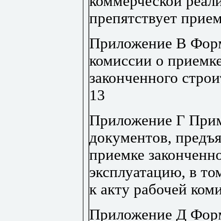
коммерческой реали
препятствует прие
Приложение В
Фор
комиссии о приемке
законченного строи
13
Приложение Г
Прим
документов, предъ
приемке законченно
эксплуатацию, в то
к акту рабочей ком
Приложение Д
Форм