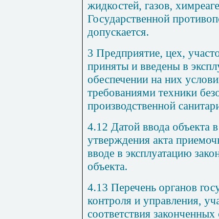
жидкостей
,
газов
,
химреаге
Государственной
противоп
допускается
.
3
Предприятие
,
цех
,
участ
приняты
и
введены
в
экспл
обеспечении
на
них
услови
требованиями
техники без
производственной
санитар
4.12
Датой
ввода
объекта
в
утверждения акта
приемоч
вводе
в
эксплуатацию
зако
объекта
.
4.13
Перечень
органов
гос
контроля
и
управления
,
уч
соответствия
законченных