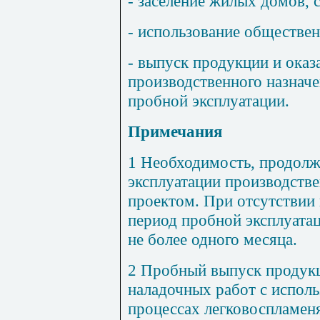
-
заселение
жилых
домов
,
-
использование
обществе
-
выпуск
продукции
и
оказ
производственного назнач
пробной
эксплуатации
.
Примечания
1
Необходимость
,
продолж
эксплуатации
производств
проектом
.
При
отсутствии
период
пробной эксплуата
не
более
одного
месяца
.
2
Пробный
выпуск
продук
наладочных
работ
с
исполь
процессах
легковоспламе