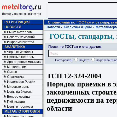
РЕГИСТРАЦИЯ
Справочник по ГОСТам и стандартам
НОВОСТИ
Новости
Аналитика и цены
Металлоторг
Рынка металлов
ГОСТы, стандарты, 
Новости компаний
Информагентства
Поиск по ГОСТам и стандартам
АНАЛИТИКА
Черные металлы
Цветные металлы
Сортировать
по дате
по релевантнос
Драгоценные металлы
Металлолом
Сырье
ТСН 12-324-2004
Статистика
Индекс цен России
Порядок приемки в 
Мировые цены
законченных строите
Цены на биржах
Вопрос месяца
недвижимости на те
Публикации
области
Цены и прогнозы
МЕТАЛЛОТОРГОВЛЯ
Металлоторговля