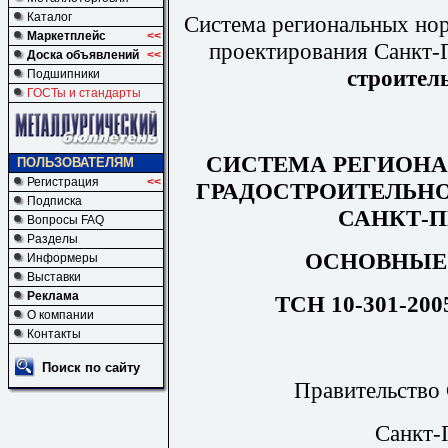
Каталог
Система региональных нор
Маркетплейс
<<
проектирования Санкт-
Доска объявлений
<<
строител
Подшипники
ГОСТы и стандарты
СИСТЕМА РЕГИОН
ПОЛЬЗОВАТЕЛЯМ
Регистрация
<<
ГРАДОСТРОИТЕЛЬН
Подписка
САНКТ-П
Вопросы FAQ
Разделы
ОСНОВНЫЕ
Информеры
Выставки
Реклама
ТСН 10-301-200
О компании
Контакты
Поиск по сайту
Правительство 
Санкт-