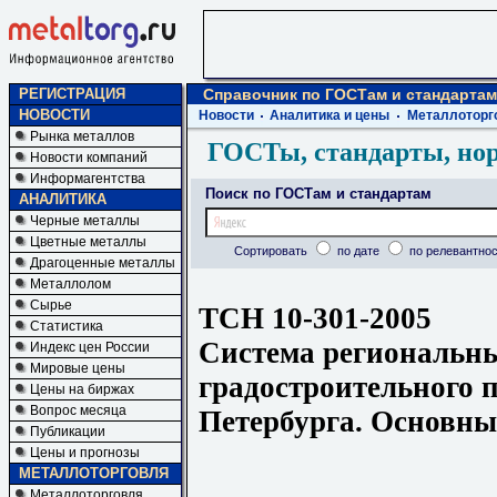
РЕГИСТРАЦИЯ
Справочник по ГОСТам и стандартам
НОВОСТИ
Новости
Аналитика и цены
Металлоторг
Рынка металлов
ГОСТы, стандарты, но
Новости компаний
Информагентства
Поиск по ГОСТам и стандартам
АНАЛИТИКА
Черные металлы
Цветные металлы
Сортировать
по дате
по релевантнос
Драгоценные металлы
Металлолом
Сырье
ТСН 10-301-2005
Статистика
Система региональн
Индекс цен России
Мировые цены
градостроительного 
Цены на биржах
Вопрос месяца
Петербурга. Основн
Публикации
Цены и прогнозы
МЕТАЛЛОТОРГОВЛЯ
Металлоторговля