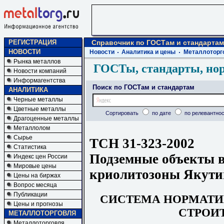
РЕГИСТРАЦИЯ
Справочник по ГОСТам и стандартам
НОВОСТИ
Новости
Аналитика и цены
Металлоторг
Рынка металлов
ГОСТы, стандарты, но
Новости компаний
Информагентства
Поиск по ГОСТам и стандартам
АНАЛИТИКА
Черные металлы
Цветные металлы
Сортировать
по дате
по релевантнос
Драгоценные металлы
Металлолом
Сырье
ТСН 31-323-2002
Статистика
Подземные объекты 
Индекс цен России
Мировые цены
криолитозоны Якути
Цены на биржах
Вопрос месяца
Публикации
СИСТЕМА НОРМАТИ
Цены и прогнозы
СТРОИ
МЕТАЛЛОТОРГОВЛЯ
Металлоторговля