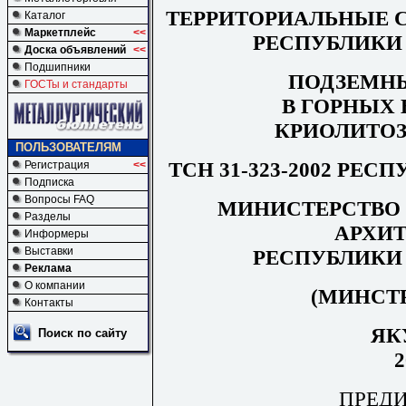
ТЕРРИТОРИАЛЬНЫЕ 
Каталог
Маркетплейс
<<
РЕСПУБЛИКИ 
Доска объявлений
<<
Подшипники
ПОДЗЕМН
ГОСТы и стандарты
В ГОРНЫХ
КРИОЛИТО
ПОЛЬЗОВАТЕЛЯМ
ТСН 31-323-2002 РЕС
Регистрация
<<
Подписка
Вопросы FAQ
МИНИСТЕРСТВО 
Разделы
АРХИ
Информеры
Выставки
РЕСПУБЛИКИ 
Реклама
О компании
(МИНСТ
Контакты
ЯК
Поиск по сайту
2
ПРЕД