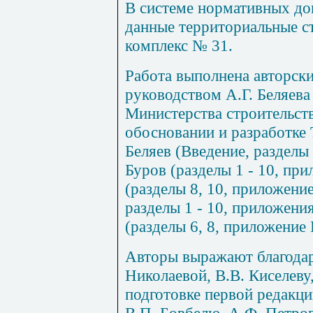
В системе нормативных до
данные территориальные с
комплекс № 31.
Работа выполнена авторск
руководством А.Г. Беляева 
Министерства строительств
обосновании и разработке
Беляев (Введение, разделы
Буров (разделы
1
-
10
, пр
(разделы
8
,
10
, приложение
разделы
1
-
10
, приложени
(разделы
6
,
8
, приложение
Авторы выражают благодар
Николаевой, В.В. Киселев
подготовке первой редакци
В.П. Бовбелю, А.Ф. Петров