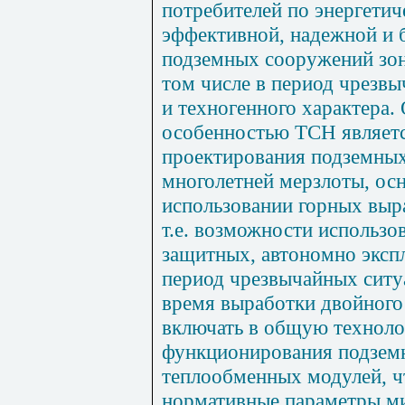
потребителей по энергетич
эффективной, надежной и 
подземных сооружений зон
том числе в период чрезв
и техногенного характера.
особенностью ТСН являетс
проектирования подземных
многолетней мерзлоты, ос
использовании горных выр
т.е. возможности использов
защитных, автономно эксп
период чрезвычайных ситу
время выработки двойного
включать в общую технол
функционирования подземн
теплообменных модулей, ч
нормативные параметры м