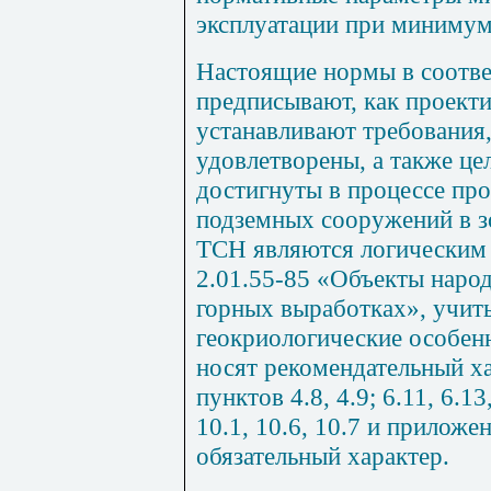
эксплуатации при минимуме
Настоящие нормы в соотве
предписывают, как проекти
устанавливают требования
удовлетворены, а также це
достигнуты в процессе про
подземных сооружений в з
ТСН являются логическим
2.01.55-85 «Объекты народ
горных выработках», учит
геокриологические особен
носят рекомендательный ха
пунктов
4.8
,
4.9
;
6.11
,
6.13
10.1
,
10.6
,
10.7
и приложе
обязательный характер.