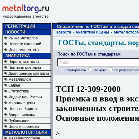
РЕГИСТРАЦИЯ
Справочник по ГОСТам и стандартам
НОВОСТИ
Новости
Аналитика и цены
Металлоторг
Рынка металлов
ГОСТы, стандарты, но
Новости компаний
Информагентства
Поиск по ГОСТам и стандартам
АНАЛИТИКА
Черные металлы
Цветные металлы
Сортировать
по дате
по релевантнос
Драгоценные металлы
Металлолом
Сырье
ТСН 12-309-2000
Статистика
Приемка и ввод в эк
Индекс цен России
Мировые цены
законченных строите
Цены на биржах
Вопрос месяца
Основные положения
Публикации
Цены и прогнозы
>
МЕТАЛЛОТОРГОВЛЯ
Металлоторговля