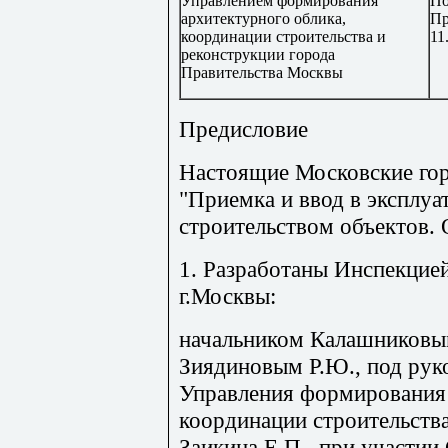
Управлением формирования
По
архитектурного облика,
Пр
координации строительства и
11
реконструкции города
Правительства Москвы
Предисловие
Настоящие Московские го
"Приемка и ввод в эксплу
строительством объектов.
1. Разработаны Инспекцие
г.Москвы:
начальником Калашниковым 
Зиядиновым Р.Ю., под рук
Управления формирования 
координации строительства
Заикина Е.П., при участии