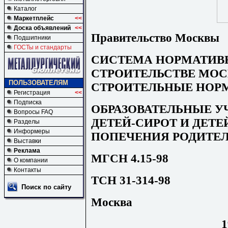
Каталог
Маркетплейс
<<
Доска объявлений
<<
Правительство Москвы
Подшипники
ГОСТы и стандарты
СИСТЕМА НОРМАТИВ
СТРОИТЕЛЬСТВЕ МОС
ПОЛЬЗОВАТЕЛЯМ
СТРОИТЕЛЬНЫЕ НОР
Регистрация
<<
Подписка
ОБРАЗОВАТЕЛЬНЫЕ У
Вопросы FAQ
ДЕТЕЙ-СИРОТ И ДЕТЕ
Разделы
Информеры
ПОПЕЧЕНИЯ РОДИТЕ
Выставки
Реклама
МГСН 4.15-98
О компании
Контакты
ТСН 31-314-98
Поиск по сайту
Москва
1