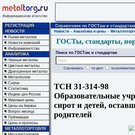
РЕГИСТРАЦИЯ
Справочник по ГОСТам и стандартам
НОВОСТИ
Новости
Аналитика и цены
Металлоторг
Рынка металлов
ГОСТы, стандарты, но
Новости компаний
Информагентства
Поиск по ГОСТам и стандартам
АНАЛИТИКА
Черные металлы
Цветные металлы
Сортировать
по дате
по релевантнос
Драгоценные металлы
Металлолом
Сырье
ТСН 31-314-98
Статистика
Образовательные учр
Индекс цен России
Мировые цены
сирот и детей, остав
Цены на биржах
Вопрос месяца
родителей
Публикации
Цены и прогнозы
МЕТАЛЛОТОРГОВЛЯ
Металлоторговля