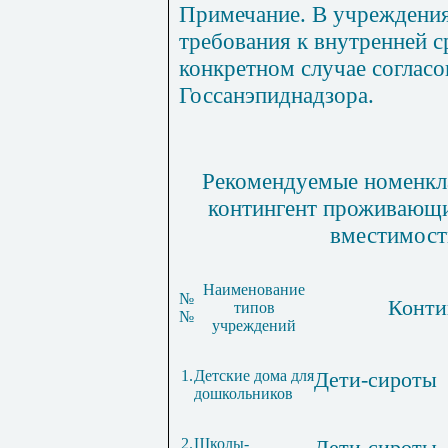
Примечание
. В учреждени
требования к внутренней 
конкретном случае согласо
Госсанэпиднадзора.
Рекомендуемые номенкла
контингент проживающи
вместимост
Наименование
№
Конти
типов
№
учреждений
1.
Детские дома для
Дети-сироты
дошкольников
2.
Школы-
Дети-сироты