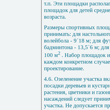
т.п. Эти площадки распола
площадок для детей средне
возраста.
Размеры спортивных площ
принимать: для настольного
волейбола - 9
´
18 м; для фу
бадминтона - 13,5
´
6 м; дл
2
100 м
. Набор площадок и
каждом конкретном случае
проектирование.
4.6. Озеленение участка в
посадки деревьев и кустар
растения, цветники и газо
насаждений следует приним
участка. Не допускается п