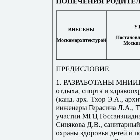
ПОПЕЧЕНИЯ РОДИТЕ
У
ВНЕСЕНЫ
Постановл
Москомархитектурой
Москвы
ПРЕДИСЛОВИЕ
1. РАЗРАБОТАНЫ МНИИП 
отдыха, спорта и здравоо
(канд. арх. Тхор Э.А., ар
инженеры Герасина Л.А., Т
участии МГЦ Госсанэпидна
Синякова Д.В., санитарны
охраны здоровья детей и 