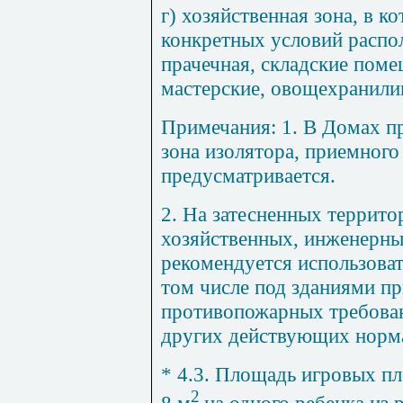
г) хозяйственная зона, в к
конкретных условий распол
прачечная, складские пом
мастерские, овощехранилищ
Примечания:
1. В Домах п
зона изолятора, приемного
предусматривается.
2. На затесненных террит
хозяйственных, инженерн
рекомендуется использоват
том числе под зданиями п
противопожарных требован
других действующих норм
* 4.3. Площадь игровых п
2
8 м
на одного ребенка из 