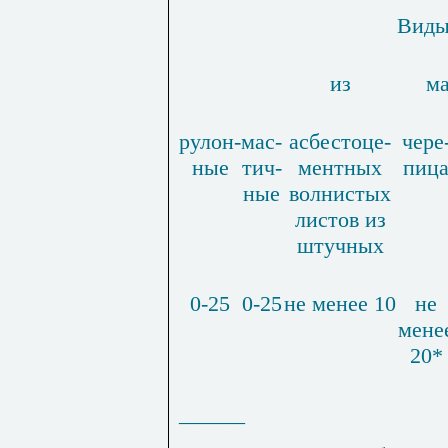
Виды
из
ма
рулон­
мас­
асбестоце­
чере
ные
тич­
ментных
пиц
ные
вол­нистых
листов из
штучных
0-25
0-25
не менее 10
не
мене
20*
______