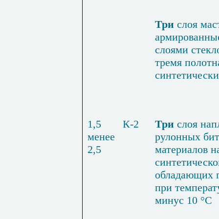
Три
слоя мас
армированны
слоями стекл
тремя полотн
синтетически
1,5
К-2
Три
слоя на
менее
рулонных бит
2,5
материалов н
синтети­ческо
обладающих 
при температ
минус 10 °С