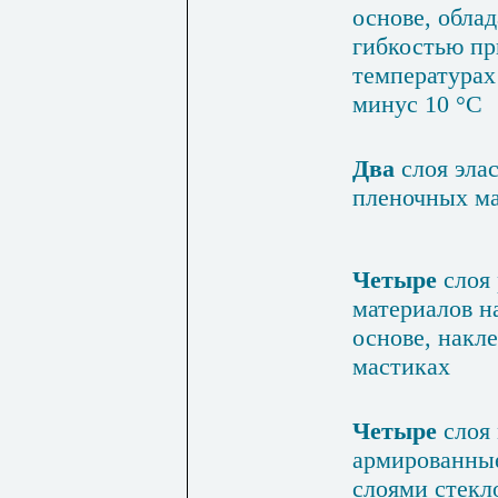
основе, обла
гибкостью пр
температурах 
минус 10 °С
Два
слоя эла
пленочных ма
Четыре
слоя
материалов н
основе, накл
масти­ках
Четыре
слоя 
армиро­ванны
слоями стекло