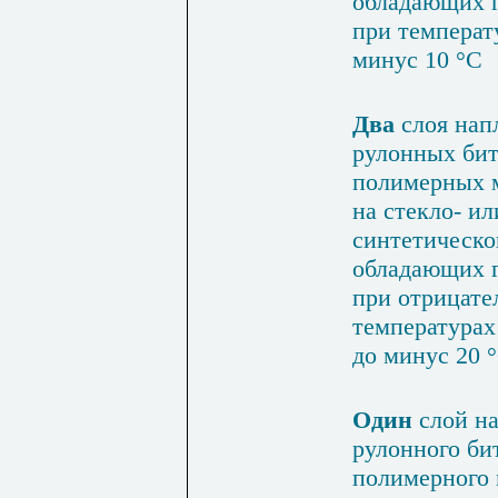
обла­дающих 
при темпе­рат
минус 10 °С
Два
слоя нап
рулонных би
полимерных 
на стекло- ил
синтетическо
обладающих г
при отрицате
температурах
до минус 20 
Один
слой на
рулон­ного би
полимерного 