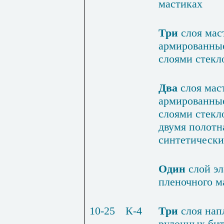
мастиках
Три
слоя мас
армированны
слоями стекл
Два
слоя мас
армированны
слоями стекл
двумя полотн
синтетически
Один
слой эл
пленоч­ного м
10-25
К-4
Три
слоя нап
рулонных бит