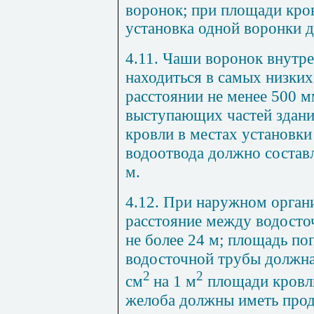
воронок; при площади кро
установка одной во­ронки 
4.11. Чаши воронок внутре
находиться в самых низких
расстоянии не менее 500 м
выступающих частей здани
кровли в местах установки
водоотвода должно составл
м.
4.12. При наружном орган
расстояние между водост
не более 24 м; пло­щадь по
водосточной тру­бы должна
2
2
см
на 1 м
площади кровли
желоба должны иметь прод