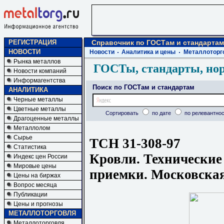
РЕГИСТРАЦИЯ
Справочник по ГОСТам и стандартам
НОВОСТИ
Новости
Аналитика и цены
Металлоторг
Рынка металлов
ГОСТы, стандарты, но
Новости компаний
Информагентства
Поиск по ГОСТам и стандартам
АНАЛИТИКА
Черные металлы
Цветные металлы
Сортировать
по дате
по релевантнос
Драгоценные металлы
Металлолом
Сырье
ТСН 31-308-97
Статистика
Кровли. Технические
Индекс цен России
Мировые цены
приемки. Московская
Цены на биржах
Вопрос месяца
Публикации
Цены и прогнозы
МЕТАЛЛОТОРГОВЛЯ
Металлоторговля