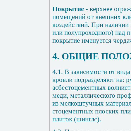
Покрытие
- верхнее огра
помещений от внешних кли
воздействий. При на­личии
или полу­проходного) над п
покрытие именуется черда
4. ОБЩИЕ ПОЛ
4.1. В зависимости от вида
кровли подразделяют на: р
асбестоцементных волни­ст
меди, метал­лического про
из мелкоштучных материало
стоцементных плоских пли
плиток (шинглс).