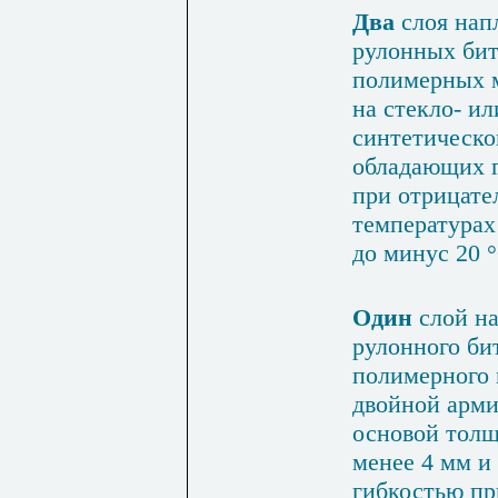
Два
слоя нап
рулонных бит
полимерных 
на стекло- ил
синтетическо
обладающих г
при отрицате
температурах
до минус 20 
Один
слой на
рулон­ного би
полимерного 
двойной арм
основой тол
менее 4 мм и
гибкостью пр