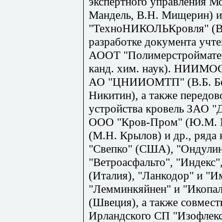
экспертного управления Мо
Мандель, В.Н. Мищерин) 
"ТехноНИКОЛЬКровля" (В.
разработке документа учте
АООТ "Полимерстройматер
канд. хим. наук). НИИМО
АО "ЦНИИОМТП" (В.Б. Беле
Никитин), а также передо
устройства кровель ЗАО "
ООО "Кров-Пром" (Ю.М. М
(М.Н. Крылов) и др., ряд
"Свепко" (США), "Ондулин
"Ветроасфальто", "Индекс
(Италия), "Ланко­дор" и "И
"Лемминкяйнен" и "Икопал"
(Швеция), а также совмест
Ирландского СП "Изофлекс