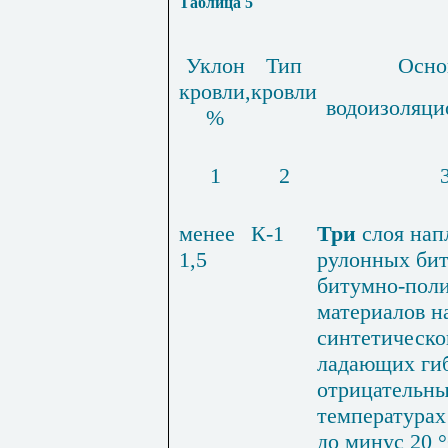
Таблица 5
Уклон
Тип
Осно
кровли,
кровли
водоизоляци
%
1
2
менее
К-1
Три
слоя нап
1,5
рулонных бит
битумно-поли
материалов н
синтетическо
ладающих ги
отрицательн
температурах
до минус 20 °