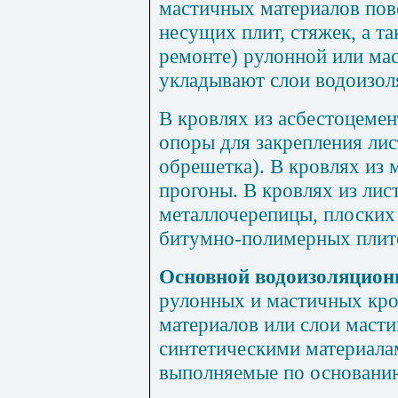
мастичных материалов пове
несущих плит, стяжек, а 
ремонте) рулон­ной или ма
укла­дывают слои водоизол
В кровлях из асбестоцемен
опоры для закрепления лис
обрешетка). В кровлях из 
прогоны. В кровлях из лист
металлочерепицы, плоских
битумно-полимерных плито
Основной водоизоляцион
рулонных и мастичных кро
материалов или слои масти
синтетическими мате­риала
выполняемые по основани