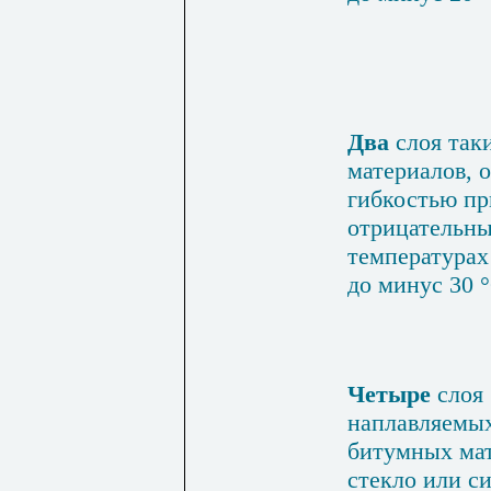
Два
слоя так
материалов, 
гибкостью пр
отрицательн
температурах
до минус 30 
Четыре
слоя
наплавляемы
би­тумных ма
стекло или си