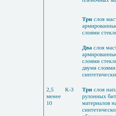
Три
слоя мас
армированны
слоями стекл
Два
слоя мас
армированны
слоями стекл
двумя слоями
синтетически
2,5
К-3
Три
слоя нап
менее
рулонных бит
10
материалов н
синтети­ческо