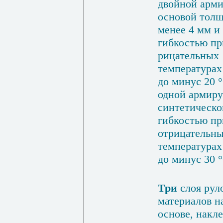
двойной арм
основой тол
менее 4 мм и
гибкостью пр
рицательных
температурах
до минус 20 
одной армир
синтетическо
гибкостью пр
отрицательн
температурах
до минус 30 
Три
слоя рул
материалов н
основе, накл