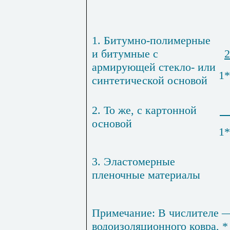
1. Битумно-полимерные
и би­тумные с
2
армирующей стекло- или
1*
синтетичес­кой основой
2. То же, с картонной
основой
1*
3. Эластомерные
пленочные мате­риалы
Примечание:
В числителе —
водоизоляционного ковра, *