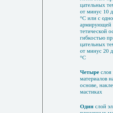
цательных те
от минус 10 
°С или с одн
армирующей 
тетической ос
гибкостью пр
цательных те
от минус 20 
°С
Четыре
слоя
материалов н
основе, накл
масти­ках
Один
слой э
пленоч­ных ма