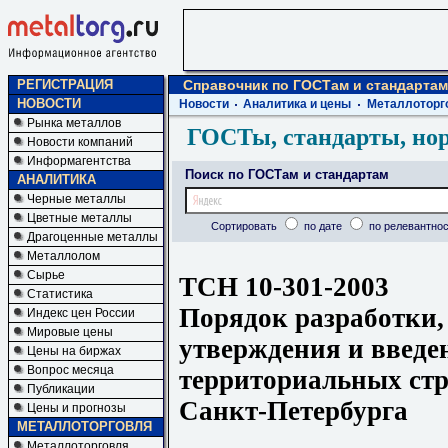
РЕГИСТРАЦИЯ
Справочник по ГОСТам и стандартам
НОВОСТИ
Новости
Аналитика и цены
Металлоторг
Рынка металлов
ГОСТы, стандарты, но
Новости компаний
Информагентства
Поиск по ГОСТам и стандартам
АНАЛИТИКА
Черные металлы
Цветные металлы
Сортировать
по дате
по релевантнос
Драгоценные металлы
Металлолом
Сырье
ТСН 10-301-2003
Статистика
Порядок разработки,
Индекс цен России
Мировые цены
утверждения и введе
Цены на биржах
Вопрос месяца
территориальных ст
Публикации
Санкт-Петербурга
Цены и прогнозы
МЕТАЛЛОТОРГОВЛЯ
Металлоторговля