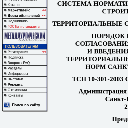
СИСТЕМА НОРМАТИ
Каталог
СТРОИ
Маркетплейс
<<
Доска объявлений
<<
Подшипники
ТЕРРИТОРИАЛЬНЫЕ 
ГОСТы и стандарты
ПОРЯДОК 
СОГЛАСОВАНИ
ПОЛЬЗОВАТЕЛЯМ
И ВВЕДЕНИ
Регистрация
<<
ТЕРРИТОРИАЛЬН
Подписка
Вопросы FAQ
НОРМ САНК
Разделы
Информеры
ТСН 10-301-200
Выставки
Реклама
Администрация 
О компании
Контакты
Санкт-
2
Поиск по сайту
Пред