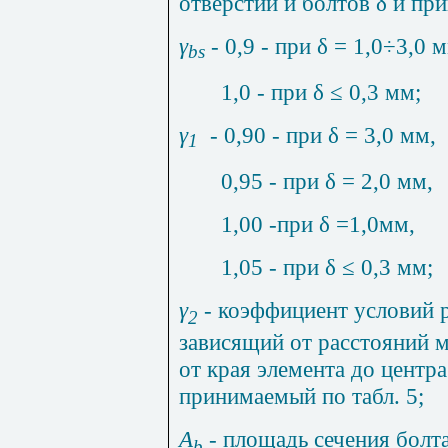
отверстий и болтов δ и п
γ
- 0,9 - при δ = 1,0÷3,0 
bs
1,0 - при δ
≤
0,3 мм;
γ
- 0,90 - при δ = 3,0 мм,
1
0,95 - при δ = 2,0 мм,
1,00 -при δ =1,0мм,
1,05 - при δ
≤
0,3 мм;
γ
- коэффициент условий 
2
зависящий от расстояний 
от края элемента до центр
принимаемый по табл. 5;
A
-
площадь сечения болта
b