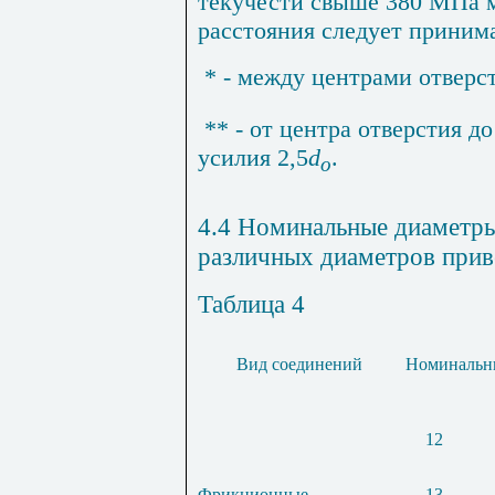
текучести свыше 380 МПа
расстояния следует принима
* - между центрами отвер
** -
от центра отверстия до
усилия
2,5
d
.
o
4.4 Номинальные диаметры
различных диаметров приве
Таблица 4
Вид соединений
Номинальны
12
Фрикционные
13