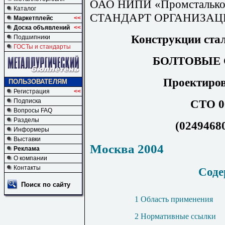
ОАО НИПИ «Промсталько
Каталог
СТАНДАРТ ОРГАНИЗА
Маркетплейс
<<
Доска объявлений
<<
Конструкции ста
Подшипники
ГОСТы и стандарты
БОЛТОВЫЕ
Проектиров
ПОЛЬЗОВАТЕЛЯМ
Регистрация
<<
СТО 0
Подписка
Вопросы FAQ
Разделы
(02494680
Информеры
Выставки
Москва 2004
Реклама
О компании
Контакты
C
од
Поиск по сайту
1 Область применения
2 Нормативные ссылки