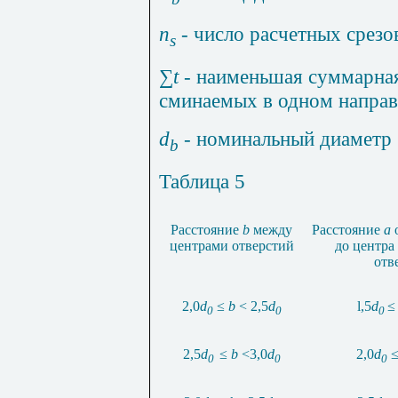
n
-
число расчетных срезов
s
∑
t
- наименьшая суммарна
сминаемых в одном направ
d
- номинальный диаметр 
b
Таблица 5
Расстояние
b
между
Расстояние
a
центрами отверстий
до центра
отв
2,0
d
≤
b
< 2,5
d
l,5
d
≤
0
0
0
2,5
d
≤
b
<3,0
d
2,0
d
0
0
0