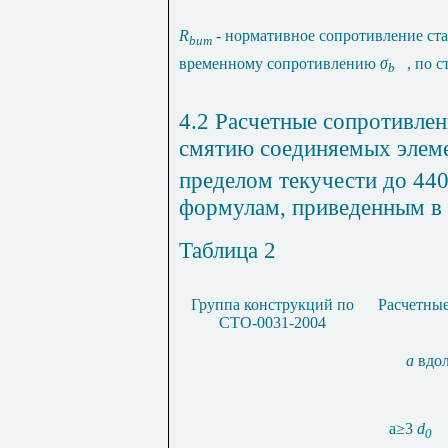
R
-
нормативное сопротивление ст
bum
временному сопротивлению
σ
,
по с
b
4.2 Расчетные сопротивле
смятию соединяемых элем
пределом текучести до 44
формулам, приведенным в т
Таблица 2
Группа конструкций по
Расчетны
СТО-0031-2004
а
вдол
а≥3
d
0