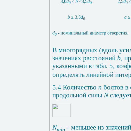
3,0
d
≤
b
<3,5
d
2,5
d
0
0
0
b
≥ 3,5
d
а
0
d
-
номинальный диаметр отверстия.
0
В многорядных (вдоль уси
значениях расстояний
b
,
п
указанными в табл. 5, коэ
определять линейной инте
5.4 Количество
n
болтов в
продольной силы
N
следуе
N
-
меньшее из значени
min