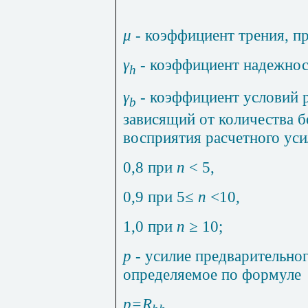
μ
- коэффициент трения, п
γ
-
коэффициент надежност
h
γ
-
коэффициент условий 
b
зависящий от количества 
восприятия расчетного ус
0,8 при
n
<
5,
0,9 при 5≤
n
<10,
1,0 при
n
≥
10;
р
- усилие предварительно
определяемое по формуле
p=R