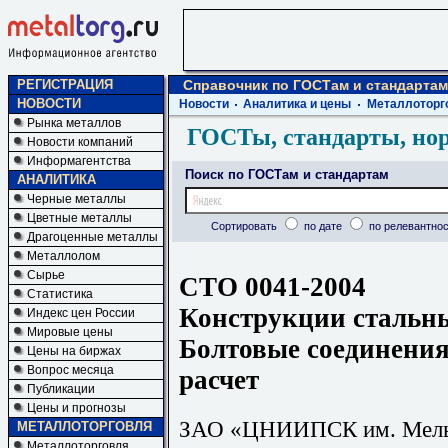
РЕГИСТРАЦИЯ
Справочник по ГОСТам и стандартам
НОВОСТИ
Новости
Аналитика и цены
Металлоторг
Рынка металлов
ГОСТы, стандарты, но
Новости компаний
Информагентства
Поиск по ГОСТам и стандартам
АНАЛИТИКА
Черные металлы
Цветные металлы
Сортировать
по дате
по релевантнос
Драгоценные металлы
Металлолом
Сырье
СТО 0041-2004
Статистика
Конструкции стальны
Индекс цен России
Мировые цены
Болтовые соединения
Цены на биржах
Вопрос месяца
расчет
Публикации
Цены и прогнозы
ЗАО «ЦНИИПСК им. Мель
МЕТАЛЛОТОРГОВЛЯ
Металлоторговля