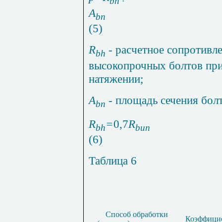
bh ∙
A
bn
(5)
R
-
расчетное сопротивл
bh
высокопрочных болтов при
натяжении;
A
- площадь сечения бол
bn
R
=
0,7
R
bh
bun
(6)
Таблица 6
Способ обработки
Коэффици