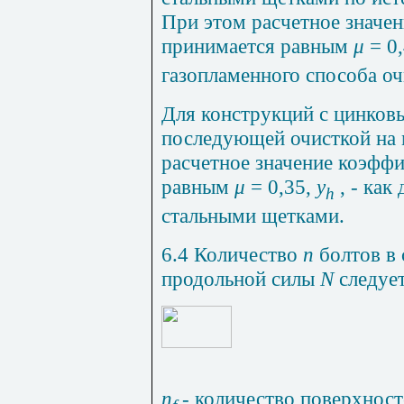
При этом расчетное значе
принимается равным
μ
=
0
газопламенного способа оч
Для конструкций с цинковы
последующей очисткой на 
расчетное значение коэфф
равным
μ
= 0,35,
y
, - как
h
стальными щетками.
6.4 Количество
n
болтов в
продольной силы
N
следуе
n
-
количество поверхност