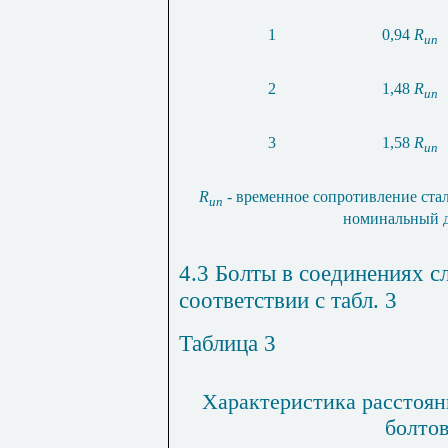
1
0,94
R
un
2
1,48
R
un
3
1,58
R
un
R
- временное сопротивление ста
un
номинальный д
4.3 Болты в соединениях с
соответствии с табл. 3
Таблица 3
Характеристика расстоя
болто