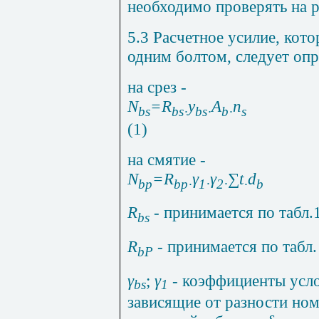
необходимо проверять на 
5.3 Расчетное усилие, кот
одним болтом, следует оп
на срез -
N
=
R
y
A
n
bs
bs·
bs·
b·
s
(1)
на смятие -
N
=
R
γ
γ
∑
t
d
bp
bp·
1
·
2
·
·
b
R
-
принимается по табл.1
bs
R
-
принимается по табл.
bP
γ
;
γ
-
коэффициенты усло
bs
1
зависящие от разности но