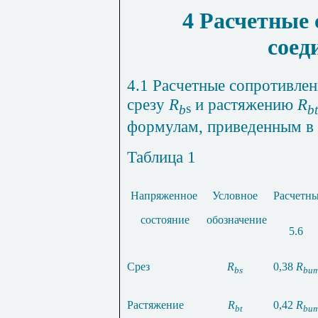
4 Расчетные
соед
4.1 Расчетные сопротивле
срезу
R
и растяжению
R
s
b
bt
формулам, приведенным в т
Таблица 1
Напряженное
Условное
Расчетны
состояние
обозначение
5.6
Срез
R
0,38
R
bs
bu
Растяжение
R
0,42
R
bt
bu