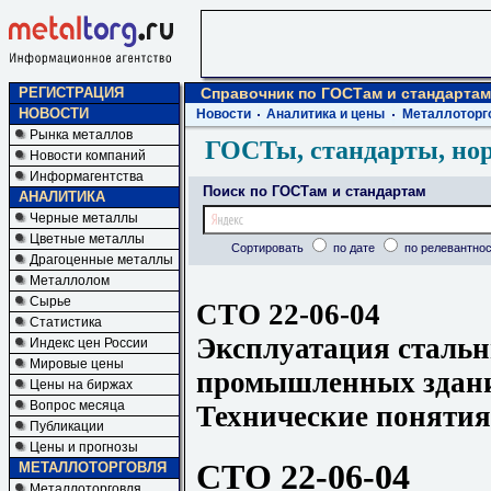
РЕГИСТРАЦИЯ
Справочник по ГОСТам и стандартам
НОВОСТИ
Новости
Аналитика и цены
Металлоторг
Рынка металлов
ГОСТы, стандарты, но
Новости компаний
Информагентства
Поиск по ГОСТам и стандартам
АНАЛИТИКА
Черные металлы
Цветные металлы
Сортировать
по дате
по релевантнос
Драгоценные металлы
Металлолом
Сырье
СТО 22-06-04
Статистика
Эксплуатация сталь
Индекс цен России
Мировые цены
промышленных здани
Цены на биржах
Вопрос месяца
Технические понятия
Публикации
Цены и прогнозы
СТО 22-06-04
МЕТАЛЛОТОРГОВЛЯ
Металлоторговля