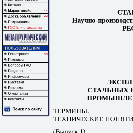
Каталог
СТА
Маркетплейс
<<
Доска объявлений
<<
Научно-производст
Подшипники
РЕ
ГОСТы и стандарты
ПОЛЬЗОВАТЕЛЯМ
Регистрация
<<
Подписка
Вопросы FAQ
Разделы
Информеры
ЭКСПЛ
Выставки
Реклама
СТАЛЬНЫХ 
О компании
ПРОМЫШЛЕ
Контакты
ТЕРМИНЫ.
Поиск по сайту
ТЕХНИЧЕСКИЕ ПОНЯТИ
(Выпуск 1)