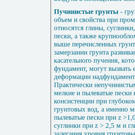
Пучинистые грунты
- гру
объем и свойства при пром
относятся глины, суглинки
пески, а также крупнообл
выше перечисленных грунт
замерзании грунта развива
касательного пучения, кото
фундамент, могут вызвать 
деформации надфундамент
Практически непучинистым
мелкие и пылеватые пески 
консистенции при глубоком
грунтовых вод, а именно ме
пылеватые пески при z >1,0
суглинки при z > 2,5 м и гл
залегания уровня грунтовы