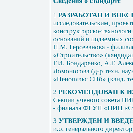
Сведения о стандарте
1
РАЗРАБОТАН И ВНЕС
исследовательским, проект
конструкторско-технологи
оснований и подземных с
Н.М. Герсеванова - фили
«Строительство» (кандидат
Г.И. Бондаренко, А.Г. Але
Ломоносова (д-р техн. на
«Пеноплэкс СПб» (канд. те
2
РЕКОМЕНДОВАН К 
Секции ученого совета Н
- филиала ФГУП «НИЦ «Стр
3
УТВЕРЖДЕН И ВВЕДЕ
и.о. генерального дирек