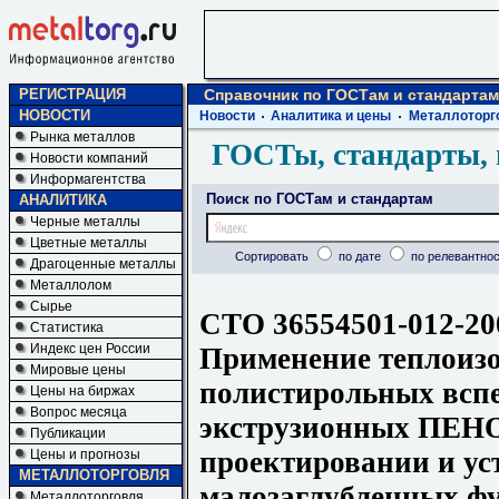
РЕГИСТРАЦИЯ
Справочник по ГОСТам и стандартам
НОВОСТИ
Новости
Аналитика и цены
Металлоторг
Рынка металлов
ГОСТы, стандарты, 
Новости компаний
Информагентства
Поиск по ГОСТам и стандартам
АНАЛИТИКА
Черные металлы
Цветные металлы
Сортировать
по дате
по релевантнос
Драгоценные металлы
Металлолом
Сырье
СТО 36554501-012-20
Статистика
Индекс цен России
Применение теплоизо
Мировые цены
полистирольных всп
Цены на биржах
Вопрос месяца
экструзионных ПЕ
Публикации
проектировании и ус
Цены и прогнозы
МЕТАЛЛОТОРГОВЛЯ
малозаглубленных ф
Металлоторговля