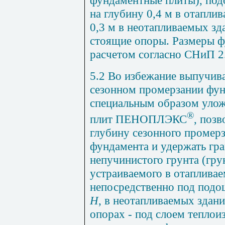
фундаментные плиты), под
на глубину 0,4 м в отапли
0,3 м в неотапливаемых зд
стоящие опоры. Размеры 
расчетом согласно СНиП 2.
5.2 Во избежание выпучив
сезонном промерзании фу
специальным образом уло
®
плит ПЕНОПЛЭКС
, поз
глубину сезонного промер
фундамента и удержать гра
непучинистого грунта (гру
устраиваемого в отаплива
непосредственно под под
Н
, в неотапливаемых здан
опорах - под слоем теплои