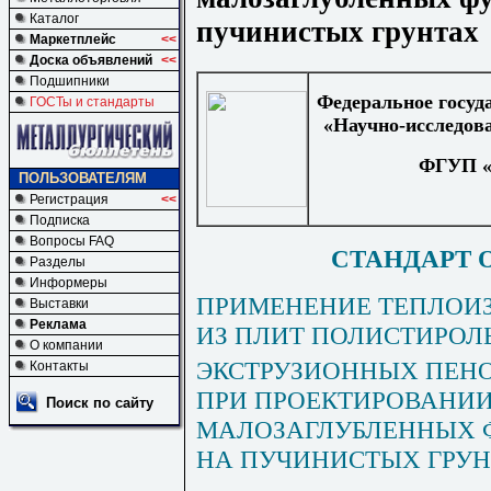
Каталог
пучинистых грунтах
Маркетплейс
<<
Доска объявлений
<<
Подшипники
Федеральное госуд
ГОСТы и стандарты
«Научно-исследов
ФГУП «
ПОЛЬЗОВАТЕЛЯМ
Регистрация
<<
Подписка
Вопросы FAQ
СТАНДАРТ 
Разделы
Информеры
ПРИМЕНЕНИЕ ТЕПЛОИ
Выставки
Реклама
ИЗ ПЛИТ ПОЛИСТИРО
О компании
ЭКСТРУЗИОННЫХ ПЕН
Контакты
ПРИ ПРОЕКТИРОВАНИИ
Поиск по сайту
МАЛОЗАГЛУБЛЕННЫХ 
НА ПУЧИНИСТЫХ ГРУ