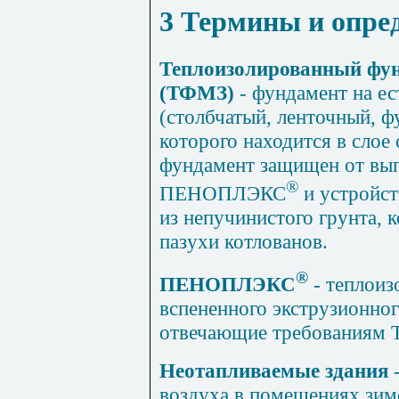
3 Термины и опре
Теплоизолированный фун
(ТФМЗ)
- фундамент на е
(столбчатый, ленточный, ф
которого находится в слое 
фундамент защищен от вы
®
ПЕНОПЛЭКС
и устройст
из непучинистого грунта, 
пазухи котлованов.
®
ПЕНОПЛЭКС
- теплоиз
вспененного экструзионног
отвечающие требованиям 
Неотапливаемые здания
-
воздуха в помещениях зимо