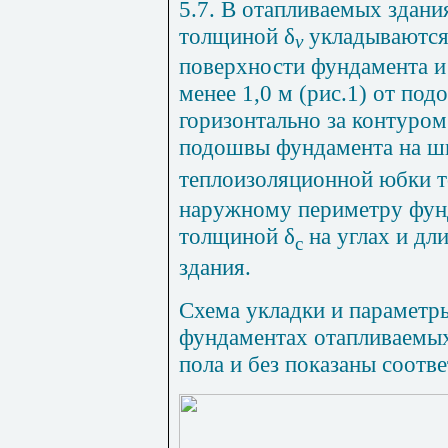
5.7. В отапливаемых зда
толщиной δ
укладываются
v
поверхности фундамента и 
менее 1,0 м (рис.1) от по
горизонтально за контуром
подошвы фундамента на 
теплоизоляционной юбки 
наружному периметру фунд
толщиной δ
на углах и дл
с
здания.
Схема укладки и параметр
фундаментах отапливаемых
пола и без показаны соответ