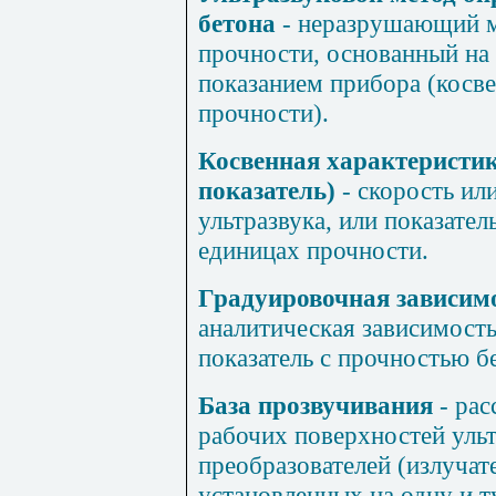
бетона
- неразрушающий м
прочности, основанный на 
показанием прибора (косв
прочности).
Косвенная характеристи
показатель)
- скорость ил
ультразвука, или показате
единицах прочности.
Градуировочная зависим
аналитическая зависимост
показатель с прочностью б
База прозвучивания
- ра
рабочих поверхностей уль
преобразователей (излучат
установленных на одну и т