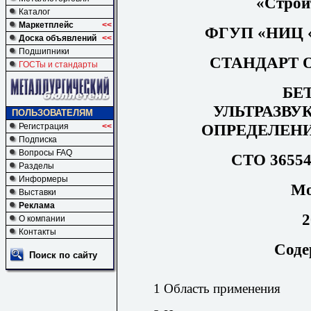
«Строи
Каталог
Маркетплейс
<<
ФГУП «НИЦ «
Доска объявлений
<<
Подшипники
СТАНДАРТ 
ГОСТы и стандарты
БЕ
УЛЬТРАЗВУ
ПОЛЬЗОВАТЕЛЯМ
ОПРЕДЕЛЕН
Регистрация
<<
Подписка
Вопросы FAQ
СТО 36554
Разделы
Информеры
Мо
Выставки
Реклама
2
О компании
Контакты
Соде
Поиск по сайту
1 Область применения