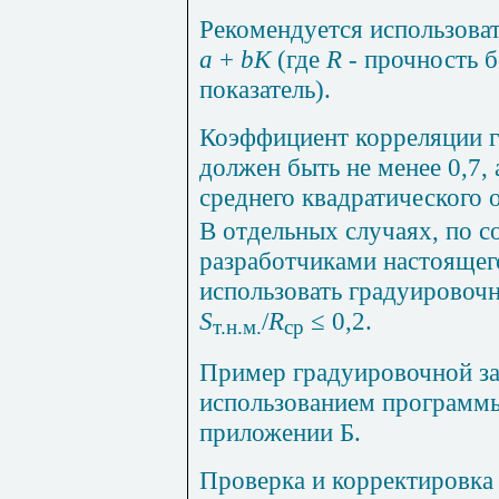
Рекомендуется использова
a
+
bK
(гд
e
R
-
прочность б
показатель).
Коэффициент корреляции 
должен быть не менее 0,7, 
среднего квадратического
В отдельных случаях, по с
разработчиками настоящего
использовать градуировоч
S
/
R
≤ 0,2.
т.н.м.
ср
Пример градуировочной за
использованием програм
приложении Б
.
Проверка и корректировка