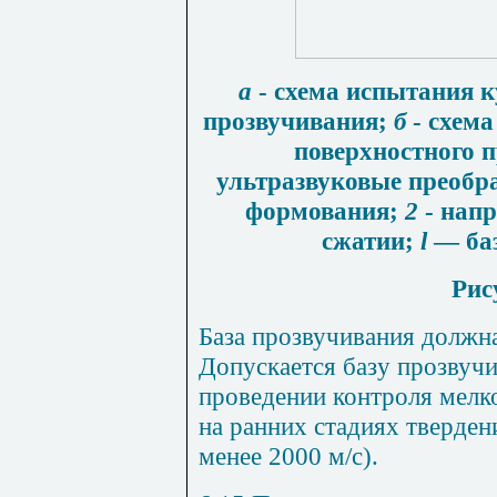
а
-
схема испытания к
прозвучивания;
б
-
схема
поверхностного 
ультразвуковые преобр
формования;
2
-
напр
сжатии;
l
— ба
Рис
База прозвучивания должн
Допускается базу прозвуч
проведении контроля мелк
на ранних стадиях тверден
менее 2000 м/с).