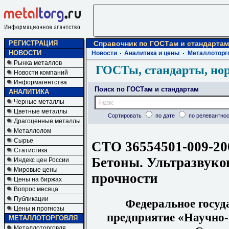
РЕГИСТРАЦИЯ
Справочник по ГОСТам и стандартам
НОВОСТИ
Новости
Аналитика и цены
Металлоторг
Рынка металлов
ГОСТы, стандарты, но
Новости компаний
Информагентства
Поиск по ГОСТам и стандартам
АНАЛИТИКА
Черные металлы
Цветные металлы
Сортировать
по дате
по релевантнос
Драгоценные металлы
Металлолом
Сырье
СТО 36554501-009-20
Статистика
Бетоны. Ультразвуко
Индекс цен России
Мировые цены
прочности
Цены на биржах
Вопрос месяца
Публикации
Федеральное госуд
Цены и прогнозы
предприятие «Научно-
МЕТАЛЛОТОРГОВЛЯ
Металлоторговля