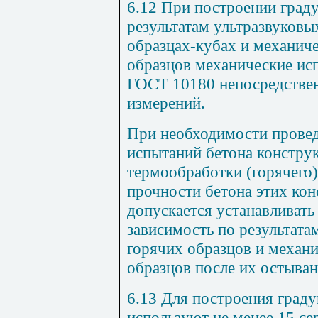
6.12 При построении град
результатам ультразвуковы
образцах-кубах и механич
образцов механические ис
ГОСТ 10180 непосредствен
измерений.
При необходимости провед
испытаний бетона констру
термообработки (горячего)
прочности бетона этих кон
допускается устанавливат
зависимость по результата
горячих образцов и механ
образцов после их остыван
6.13 Для построения град
используют не менее 15 се