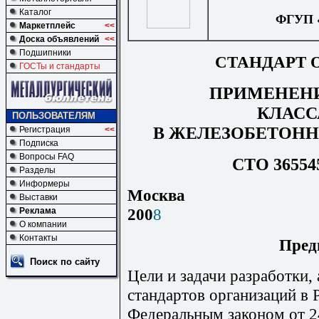
Каталог
ФГУП 
Маркетплейс
<<
Доска объявлений
<<
Подшипники
СТАНДАРТ 
ГОСТы и стандарты
ПРИМЕНЕН
КЛАСС
ПОЛЬЗОВАТЕЛЯМ
В ЖЕЛЕЗОБЕТОН
Регистрация
<<
Подписка
Вопросы FAQ
СТО 365545
Разделы
Информеры
Москва
Выставки
200
8
Реклама
О компании
Контакты
Пред
Поиск по сайту
Цели и задачи разработки,
стандартов организаций в
Федеральным законом от 2