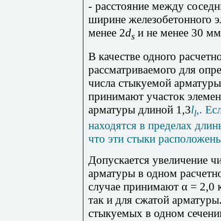
- расстояние между сосед
ширине железобетонного э
менее 2
d
и не менее 30 мм
s
В качестве одного расчетно
рассматриваемого для опр
числа стыкуемой арматуры
принимают участок элемен
арматуры длиной 1,3
l
,. Е
l
находятся в пределах длины
что эти стыки расположены
Допускается увеличение ч
арматуры в одном расчетн
случае принимают α = 2,0 
так и для сжатой арматуры
стыкуемых в одном сечени