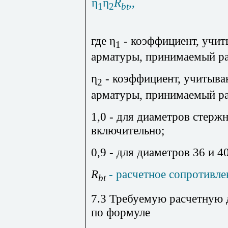
η
η
R
,
,
1
2
bt
где η
- коэффициент, учи
1
арматуры, принимаемый ра
η
- коэффициент, учитыв
2
арматуры, принимаемый р
1,0 - для диаметров стерж
включительно;
0,9 - для диаметров 36 и 4
R
- расчетное сопротивле
bt
7.3 Требуемую расчетную 
по формуле