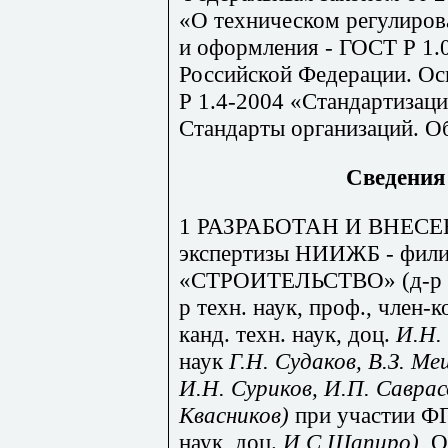
«О техническом регулирова
и оформления - ГОСТ Р 1.
Российской Федерации. О
Р 1.4-2004 «Стандартизаци
Стандарты организаций. О
Сведения 
1 РАЗРАБОТАН И ВНЕСЕН 
экспертизы НИИЖБ - фи
«СТРОИТЕЛЬСТВО» (д-р т
р техн. наук, проф., член
канд. техн. наук, доц.
И.Н.
наук
Г.Н. Судаков, В.З. М
И.Н. Суриков, И.П. Саврас
Квасников)
при участии Ф
наук, доц.
И.С Шапиро),
О