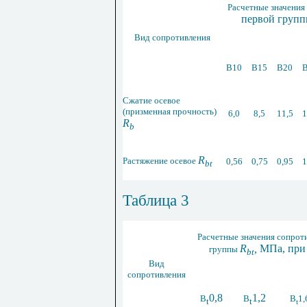
Расчетные значения
первой груп
Вид сопротивления
В10
В15
В20
Сжатие осевое
(призменная прочность)
6,0
8,5
11,5
1
R
b
R
Растяжение осевое
0,56
0,75
0,95
1
bt
Таблица
3
Расчетные значения сопрот
R
,
МПа, при 
группы
bt
Вид
сопротивления
0,8
1,2
В
В
B
1,
t
t
t