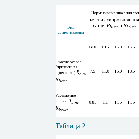
Нормативные значения со
значения сопротивления
группы
R
,
и
R
,
b
ser
bt
ser
,
Вид
сопротивления
В10
В15
В20
В25
Сжатие осевое
(призменная
7,5
11,0
15,0
18,5
R
,
,
прочность)
b
n
R
,
b
ser
Растяжение
R
,
,
осевое
0,85
1,1
1,35
1,55
bt
n
R
,
bt
ser
Таблица
2