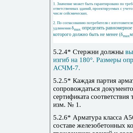
1. Значение может быть гарантировано по тре
ответственных зданий, проектируемых с учетом
числе сейсмических.
2. По согласованию потребителя с изготовител
δ
определять равномерное
удлинения
m
ах
которого должно быть не менее (δ
м
max
5.2.4* Стержни должны
вы
изгиб на 180°. Размеры о
АСЧМ-7.
5.2.5* Каждая партия арм
сопровождаться документо
сертификата соответствия 
изм. № 1.
5.2.6* Арматура класса А
составе железобетонных 