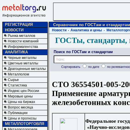
РЕГИСТРАЦИЯ
Справочник по ГОСТам и стандартам
НОВОСТИ
Новости
Аналитика и цены
Металлоторг
Рынка металлов
ГОСТы, стандарты, 
Новости компаний
Информагентства
Поиск по ГОСТам и стандартам
АНАЛИТИКА
Черные металлы
Цветные металлы
Сортировать
по дате
по релевантнос
Драгоценные металлы
Металлолом
Сырье
СТО 36554501-005-20
Статистика
Индекс цен России
Применение арматур
Мировые цены
железобетонных кон
Цены на биржах
Вопрос месяца
Публикации
Цены и прогнозы
Федеральное госуд
МЕТАЛЛОТОРГОВЛЯ
«Научно-исследов
Металлоторговля