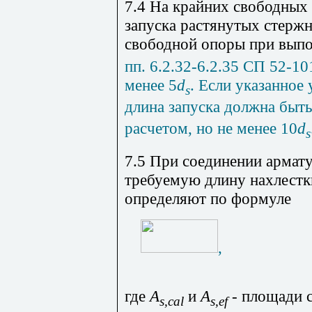
7.4 На крайних свободных
запуска растянутых стерж
свободной опоры при вып
пп. 6.2.32-6.2.35 СП 52-10
менее 5
d
. Если указанное 
s
длина запуска должна быт
расчетом, но не менее 10
d
s
7.5 При соединении армату
требуемую длину нахлестк
определяют по формуле
,
где
A
и
A
- площади 
s,cal
s,ef