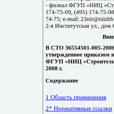
-
филиал ФГУП «НИЦ «Строи
174-75-09, (495) 174-75-08
74-75;
e
-
mail
: 23
nir
@
niizhb
2-я Институтская ул., дом 
Вни
В СТО 36554501-005-2006
утвержденное приказом и
ФГУП «НИЦ «Строительс
2008 г.
Содержание
1 Область применения
2* Нормативные ссылки