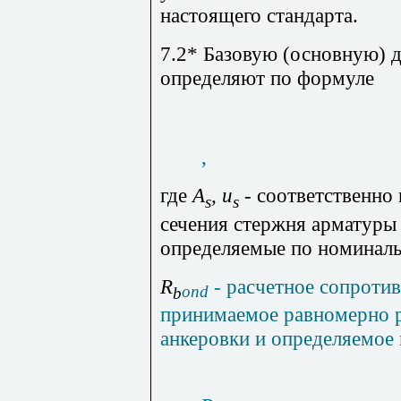
настоящего стандарта.
7.2* Базовую (основную) 
определяют по формуле
,
где
A
, u
- соответственно
s
s
сечения стержня арматуры 
определяемые по номиналь
R
- расчетное сопротив
on
d
b
принимаемое равномерно 
анкеровки и определяемое