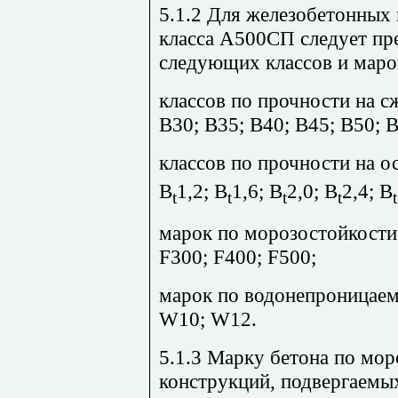
5.1.2 Для железобетонных
класса А500СП следует пр
следующих классов и маро
классов по прочности на сж
В30; В35; В40; В45; В50; В
классов по прочности на о
B
1,2; B
1,6; B
2,0; B
2,4; B
t
t
t
t
t
марок по морозостойкости:
F300; F400; F500;
марок по водонепроницае
W10; W12.
5.1.3 Марку бетона по мо
конструкций, подвергаемы