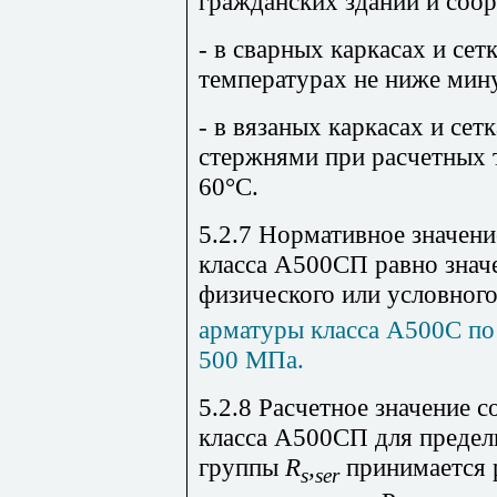
гражданских зданий и соо
- в сварных каркасах и сет
температурах не ниже мин
- в вязаных каркасах и се
стержнями при расчетных 
60°С.
5.2.7 Нормативное значен
класса А500СП равно знач
физического или условного
арматуры класса А500С по
500 МПа.
5.2.8 Расчетное значение 
класса А500СП для предел
группы
R
,
принимается 
s
ser