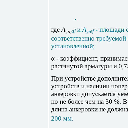
,
где
A
,
и
A
,
- площади 
al
ef
s
c
s
соответственно требуемой 
установленной;
α - коэффициент, принима
растянутой арматуры и 0,7
При устройстве дополнит
устройств и наличии попер
анкеровки допускается ум
но не более чем на 30 %. 
длина анкеровки не должна
200 мм.