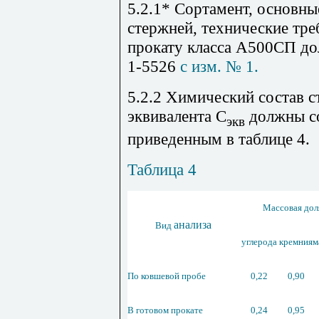
5.2.1* Сортамент, основн
стержней, технические тр
прокату класса А500СП до
1-5526
c
изм. № 1.
5.2.2 Химический состав с
эквивалента С
должны со
экв
приведенным в таблице 4.
Таблица
4
Массовая доля
анализа
Вид
углерода
кремния
м
По ковшевой пробе
0,22
0,90
В готовом прокате
0,24
0,95