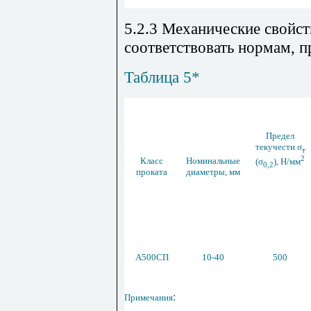
5.2.3 Механические свойс
соответствовать нормам, п
Таблица
5*
Предел
текучести σ
т
2
Класс
Номинальные
(σ
), Н/мм
0,2
проката
диаметры, мм
А500СП
10-40
500
:
Примечания