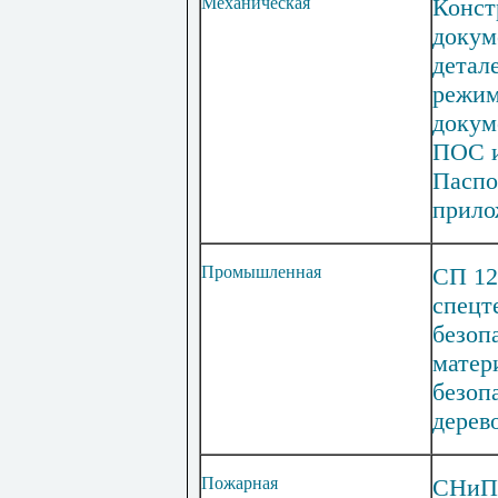
Механическая
Конст
докум
детал
режим
докум
ПОС 
Паспо
прило
Промышленная
СП 12
спецт
безоп
матер
безоп
дерев
Пожарная
СНиП 