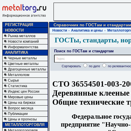
РЕГИСТРАЦИЯ
Справочник по ГОСТам и стандартам
НОВОСТИ
Новости
Аналитика и цены
Металлоторг
Рынка металлов
ГОСТы, стандарты, но
Новости компаний
Информагентства
Поиск по ГОСТам и стандартам
АНАЛИТИКА
Черные металлы
Цветные металлы
Сортировать
по дате
по релевантнос
Драгоценные металлы
Металлолом
Сырье
СТО 36554501-003-20
Статистика
Деревянные клееные
Индекс цен России
Мировые цены
Общие технические т
Цены на биржах
Вопрос месяца
Публикации
Федеральное госуд
Цены и прогнозы
предприятие "Научно-
МЕТАЛЛОТОРГОВЛЯ
Металлоторговля