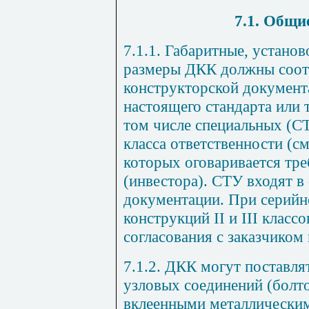
7.1. Общи
7.1.1. Габаритные, устано
размеры ДКК должны соотв
конструкторской документ
настоящего стандарта или 
том числе специальных (С
класса ответственности (с
которых оговаривается тре
(инвестора). СТУ входят в
документации. При серийн
конструкций
II
и
III
классо
согласования с заказчиком 
7.1.2. ДКК могут поставля
узловых соединений (болт
вклеенными металлическими