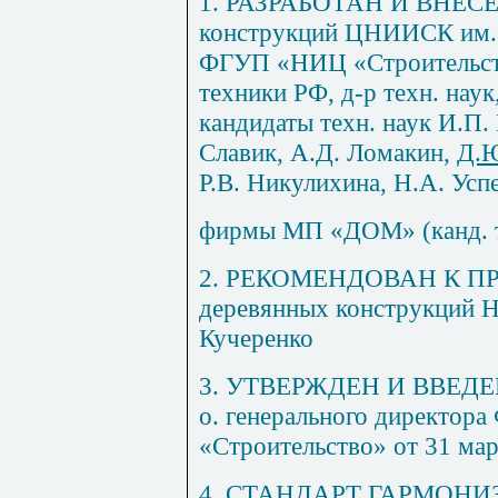
1. РАЗРАБОТАН И ВНЕСЕН
конструкций ЦНИИСК им. 
ФГУП «НИЦ «Строительство
техники РФ, д-р техн. наук
кандидаты техн. наук
И.П.
Славик, А.Д. Ломакин,
Д.Ю
Р.В. Никулихина, Н.А. Усп
фирмы МП «ДОМ» (канд. т
2.
РЕКОМЕНДОВАН К ПР
деревянных конструкций
Кучеренко
3. УТВЕРЖДЕН И ВВЕДЕН
о. генерального директо
«Строительство» от 31 ма
4. СТАНДАРТ ГАРМОНИЗ