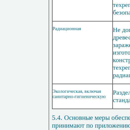
техре
безоп
Радиационная
Не до
древе
зараж
изгот
конст
техре
радиа
Экологическая, включая
Разде
санитарно-гигиеническую
станд
5.4. Основные меры обесп
принимают по
приложени