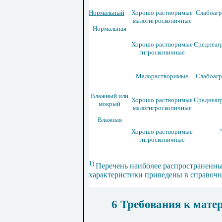
Нормальный
Хорошо растворимые
Слабоагр
малогигроскопичные
Нормальная
Хорошо растворимые
Среднеаг
гигроскопичные
Малорастворимые
Слабоагр
Влажный или
Хорошо растворимые
Среднеаг
мокрый
малогигроскопичные
Влажная
Хорошо растворимые
-
гигроскопичные
1)
Перечень наиболее распространенны
характеристики приведены в справоч
6 Требования к мате