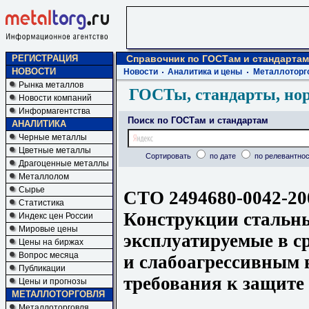
РЕГИСТРАЦИЯ
Справочник по ГОСТам и стандартам
НОВОСТИ
Новости
Аналитика и цены
Металлоторг
Рынка металлов
ГОСТы, стандарты, но
Новости компаний
Информагентства
Поиск по ГОСТам и стандартам
АНАЛИТИКА
Черные металлы
Цветные металлы
Сортировать
по дате
по релевантнос
Драгоценные металлы
Металлолом
Сырье
СТО 2494680-0042-20
Статистика
Конструкции стальны
Индекс цен России
Мировые цены
эксплуатируемые в с
Цены на биржах
Вопрос месяца
и слабоагрессивным 
Публикации
требования к защите
Цены и прогнозы
МЕТАЛЛОТОРГОВЛЯ
Металлоторговля