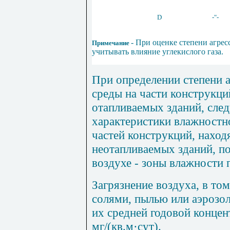
D
-"-
- При оценке степени агрес
Примечание
учитывать влияние углекислого газа.
При определении степени а
среды на части конструкци
отапливаемых зданий, сле
характеристики влажностн
частей конструкций, нахо
неотапливаемых зданий, п
воздухе - зоны влажности
Загрязнение воздуха, в том
солями, пылью или аэрозо
их средней годовой концен
мг/(кв.м·сут).