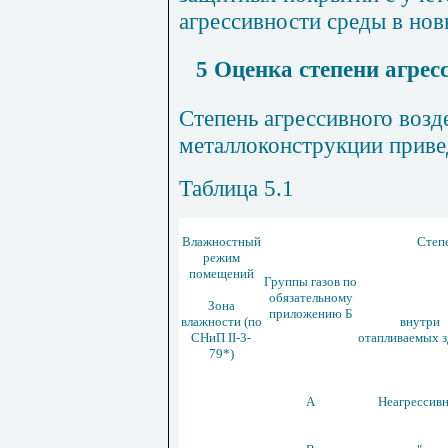
агрессивности среды в нов
5 Оценка степени агрес
Степень агрессивного возд
металлоконструкции привед
Таблица 5.1
Влажностный
Степе
режим
помещений
Группы газов по
обязательному
Зона
приложению Б
влажности (по
внутри
СНиП
II
-3-
отапливаемых 
79*)
А
Неагрессив