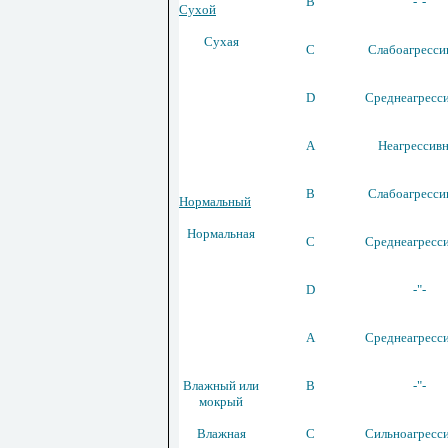
В
-"-
Сухой
Сухая
С
Слабоагресси
D
Среднеагресс
А
Неагрессив
В
Слабоагресси
Нормальный
Нормальная
С
Среднеагресс
D
-"-
А
Среднеагресс
Влажный или
В
-"-
мокрый
Влажная
С
Сильноагресс