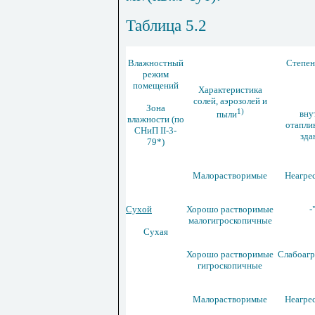
Таблица 5.2
Влажностный
Степен
режим
помещений
Характеристика
солей, аэрозолей и
Зона
1)
вну
пыли
влажности (по
отапли
СНиП
II
-3-
зда
79*)
Малорастворимые
Неагре
Сухой
Хорошо растворимые
-
малогигроскопичные
Сухая
Хорошо растворимые
Слабоагр
гигроскопичные
Малорастворимые
Неагре