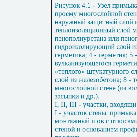
Рисунок 4.1 - Узел примык
проему многослойной стен
наружный защитный слой из
теплоизоляционный слой м
пенополиуретана или пенопо
гидроизолирующий слой и
герметика; 4 - герметик; 5
вулканизующегося герметик
«теплого» штукатурного сл
слой из железобетона; 8 - 
многослойной стене (из во
засыпки и др.).
I
,
II
,
III
- участки, входящи
I
- участок стены, примык
монтажный шов с откосам
стеной и основанием проф