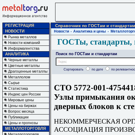
РЕГИСТРАЦИЯ
Справочник по ГОСТам и стандартам
НОВОСТИ
Новости
Аналитика и цены
Металлоторг
Рынка металлов
ГОСТы, стандарты, 
Новости компаний
Информагентства
Поиск по ГОСТам и стандартам
АНАЛИТИКА
Черные металлы
Цветные металлы
Сортировать
по дате
по релевантнос
Драгоценные металлы
Металлолом
Сырье
СТО 5772-001-475441
Статистика
Индекс цен России
Узлы примыкания ок
Мировые цены
дверных блоков к ст
Цены на биржах
Вопрос месяца
Публикации
НЕКОММЕРЧЕСКАЯ ОР
Цены и прогнозы
АССОЦИАЦИЯ ПРОИЗВ
МЕТАЛЛОТОРГОВЛЯ
Металлоторговля