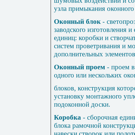
шумовых воздействий и со
узла примыкания оконного 
Оконный блок
- светопро
заводского изготовления и
единиц: коробки и створча
систем проветривания и мо
дополнительных элементов:
Оконный проем
- проем в
одного или нескольких ок
блоков, конструкция котор
установку монтажного упло
подоконной доски.
Коробка
- сборочная един
блока рамочной конструкци
навески створок или полот