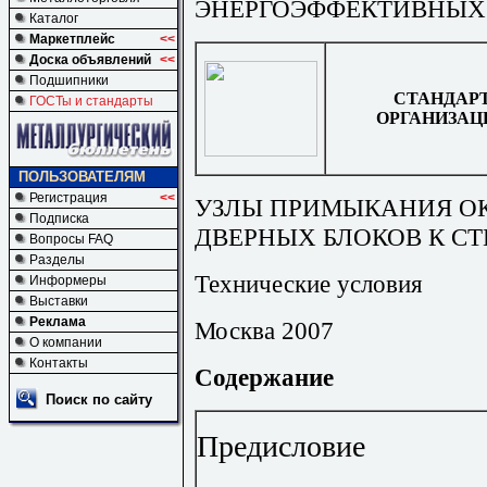
ЭНЕРГОЭФФЕКТИВНЫХ
Каталог
Маркетплейс
<<
Доска объявлений
<<
Подшипники
СТАНДАР
ГОСТы и стандарты
ОРГАНИЗАЦ
ПОЛЬЗОВАТЕЛЯМ
Регистрация
<<
УЗЛЫ ПРИМЫКАНИЯ О
Подписка
ДВЕРНЫХ БЛОКОВ К С
Вопросы FAQ
Разделы
Технические условия
Информеры
Выставки
Реклама
Москва 2007
О компании
Контакты
Содержание
Поиск по сайту
Предисловие