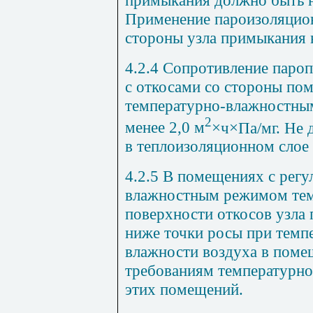
Применение пароизоляцио
стороны узла примыкания н
4.2.4 Сопротивление пар
с откосами со стороны по
температурно-влажностны
2
менее 2,0 м
×
ч
×
Па/мг. Не 
в теплоизоляционном слое
4.2.5 В помещениях с рег
влажностным режимом тем
поверхности откосов узла
ниже точки росы при темп
влажности воздуха в поме
требованиям температурно
этих помещений.