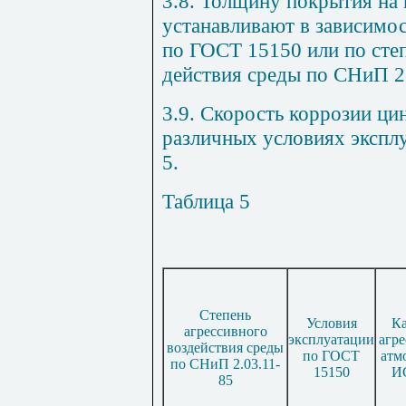
3.8. Толщину покрытия на
устанавливают в зависимо
по
ГОСТ 15150
или по сте
действия среды по СНиП 2.
3.9. Скорость коррозии ци
различных условиях экс
пл
5.
Таблица 5
Степень
Условия
Ка
агрессивного
эксплуатации
агр
воздействия среды
по
ГОСТ
атм
по
СНиП 2.03.11-
15150
И
85