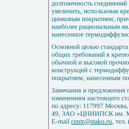
долговечность соединений
увеличить, использовав к
цинковым покрытием, прич
наиболее рациональным яв
нанесенное термодиффузи
Основной целью стандарта
общих требований к крепе
обычной и высокой прочно
конструкций с термодифф
покрытием, нанесенным по
Замечания и предложения 
изменениям настоящего ст
по адресу: 117997 Москва,
49, ЗАО «ЦНИИПСК им. Ме
E
-
mail
centr
@
stako
.
ru
,
тел. 