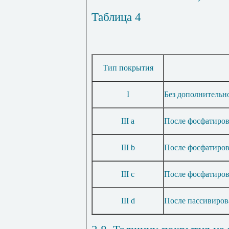
Таблица 4
Тип покрытия
I
Без до
полнительн
III
a
После фосфатиро
III
b
После фосфатиров
III
c
После фосфатиров
III
d
После пассивиров