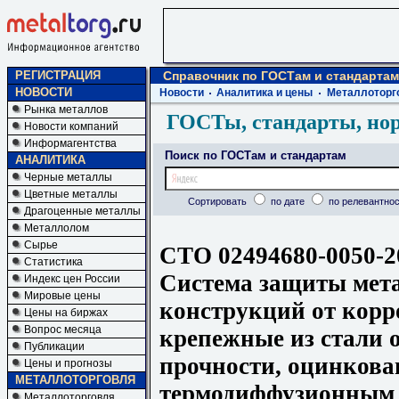
РЕГИСТРАЦИЯ
Справочник по ГОСТам и стандартам
НОВОСТИ
Новости
Аналитика и цены
Металлоторг
Рынка металлов
ГОСТы, стандарты, но
Новости компаний
Информагентства
Поиск по ГОСТам и стандартам
АНАЛИТИКА
Черные металлы
Цветные металлы
Сортировать
по дате
по релевантнос
Драгоценные металлы
Металлолом
Сырье
СТО 02494680-0050-2
Статистика
Система защиты мет
Индекс цен России
Мировые цены
конструкций от корр
Цены на биржах
Вопрос месяца
крепежные из стали 
Публикации
прочности, оцинков
Цены и прогнозы
МЕТАЛЛОТОРГОВЛЯ
термодиффузионным 
Металлоторговля