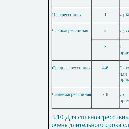
1
C
к
Неагрессив
ная
1
Слабоагрес
сивная
2
С
с
2
3
С
3
приг
Среднеагрес
сивная
4-6
С
г
4
или
прим
Сильноагрес
сивная
7-8
С
5
про
3.10 Для сильноагрессивны
очень длительного срока с